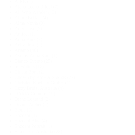
AIRE
(1)
Alena Leena Bridal
(7)
All Who Wander
(13)
Allure Bridals
(4)
Alma Novia
(3)
Amy Love
(5)
Anifael
(1)
Anna Kara
(8)
Ari Villoso
(3)
Ariamo
(48)
Aye by Anna Kara
(1)
Bianco Evento
(25)
by Watters
(16)
Chiara Boni
(2)
Chosen by KYHA Studios
(27)
Christian Koehlert GmbH
(1)
Cizzy Bridal Australia
(4)
DAMA Couture
(19)
Diane Legrand
(2)
Divine Atelier
(2)
Elope
(3)
Enzoani
(3)
Enzoani Blue
(4)
Enzoani Portrait
(1)
Essense of Australia
(28)