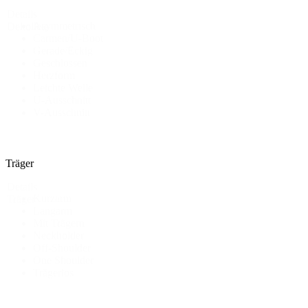
Details
Asymmetrisch
Dekollete
Carmen/U-Boot
Gerade/Eckig
Geschlossen
Herzform
Leichte Welle
U-Ausschnitt
V-Ausschnitt
Träger
Details
Kurzarm
Träger
Langarm
Mit Trägern
Neckholder
Off-Shoulder
One Shoulder
Trägerlos