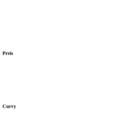
Store
Show All
Düsseldorf
(392)
Köln
(646)
Krefeld
(285)
Outlet
(285)
Preis
Preis
Preis-
On Sale
(367)
2
Curvy
Curvy
Curvy
(120)