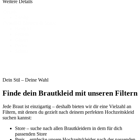
Weitere Details
Details
2-teilig
-
3D Blumen & Spitze
Details
Bestickt
Federn
Glitzer
Perlen
Schlitz
866 Artikel anzeigen
Dein Stil – Deine Wahl
Finde dein Brautkleid mit unseren Filtern
Jede Braut ist einzigartig – deshalb bieten wir dir eine Vielzahl an
Filtern, mit denen du gezielt nach deinem perfekten Hochzeitskleid
suchen kannst:
Store – suche nach allen Brautkleidern in dem für dich
passenden Store
Preis – entdecke unsere Hochzeitskleider nach der passenden