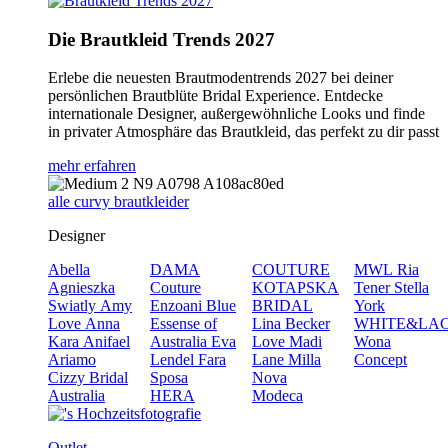
Die Brautkleid Trends 2027
Erlebe die neuesten Brautmodentrends 2027 bei deiner
persönlichen Brautblüte Bridal Experience. Entdecke
internationale Designer, außergewöhnliche Looks und finde
in privater Atmosphäre das Brautkleid, das perfekt zu dir passt
mehr erfahren
alle curvy brautkleider
Designer
Abella
DAMA
COUTURE
MWL
Ria
Agnieszka
Couture
KOTAPSKA
Tener
Stella
Swiatly
Amy
Enzoani Blue
BRIDAL
York
Love
Anna
Essense of
Lina Becker
WHITE&LA
Kara
Anifael
Australia
Eva
Love
Madi
Wona
Ariamo
Lendel
Fara
Lane
Milla
Concept
Cizzy Bridal
Sposa
Nova
Australia
HERA
Modeca
Outlet