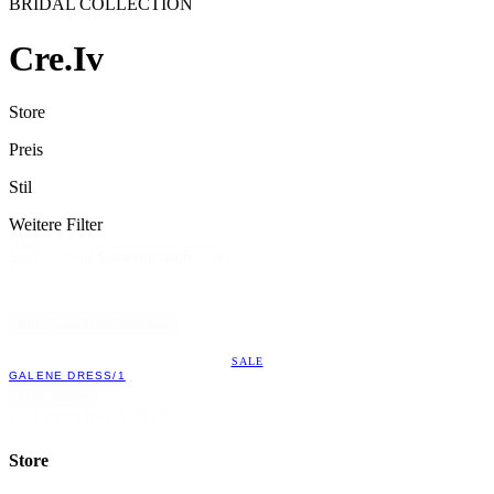
BRIDAL COLLECTION
Cre.Iv
Store
Preis
Stil
Weitere Filter
Sort
Sort content
by
Alle Filter zurücksetzen
SALE
GALENE DRESS/1
Mehr laden
1 - 12 von 866 Artikeln
Store