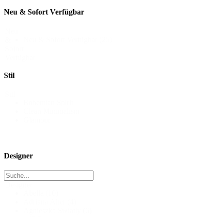
Neu & Sofort Verfügbar
Neu
Neu & Sofort Verfügbar
(25)
&
Sofort
Verfügbar
Stil
Stil
Bohemian Spirit
Clean Minimalism
Glamour
Designer
Designer
Abella
(10)
Adriana Alier
(4)
Agnieszka Swiatly
(6)