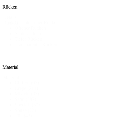
Rücken
Details
Geschlossener Rücken
Rücken
Offener Rücken
Schlüsselloch
Tiefer Rücken
Transparenter Rücken
Material
Material
Chiffon
(97)
Crepe
(211)
Mikado
(87)
Satin
(387)
Specials
(59)
Spitze
(72)
Tüll
(43)