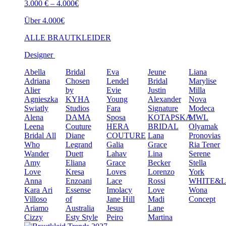
3.000 € – 4.000€
Über 4.000€
ALLE BRAUTKLEIDER
Designer
Abella
Bridal
Eva
Jeune
Liana
Adriana
Chosen
Lendel
Bridal
Marylise
Alier
by
Evie
Justin
Milla
Agnieszka
KYHA
Young
Alexander
Nova
Swiatly
Studios
Fara
Signature
Modeca
Alena
DAMA
Sposa
KOTAPSKA
MWL
Leena
Couture
HERA
BRIDAL
Olyamak
Bridal
All
Diane
COUTURE
Lana
Pronovias
Who
Legrand
Galia
Grace
Ria Tener
Wander
Duett
Lahav
Lina
Serene
Amy
Eliana
Grace
Becker
Stella
Love
Kresa
Loves
Lorenzo
York
Anna
Enzoani
Lace
Rossi
WHITE&
Kara
Ari
Essense
Imolacy
Love
Wona
Villoso
of
Jane Hill
Madi
Concept
Ariamo
Australia
Jesus
Lane
Cizzy
Esty Style
Peiro
Martina