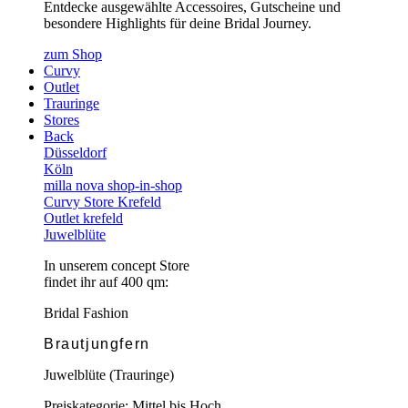
Entdecke ausgewählte Accessoires, Gutscheine und
besondere Highlights für deine Bridal Journey.
zum Shop
Curvy
Outlet
Trauringe
Stores
Back
Düsseldorf
Köln
milla nova shop-in-shop
Curvy Store Krefeld
Outlet krefeld
Juwelblüte
In unserem concept Store
findet ihr auf 400 qm:
Bridal Fashion
Brautjungfern
Juwelblüte (Trauringe)
Preiskategorie: Mittel bis Hoch