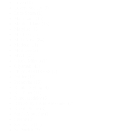
Love
(10)
Lovers Society
(3)
Luce Sposa
(1)
Madi Lane
(15)
Martina Liana
(13)
Marylise
(13)
Mia Lavi
(1)
Milla Nova
(84)
Modeca
(11)
Mori Lee
(2)
MWL
(41)
Nicole Milano
(1)
Olyamak
(43)
PIQYOURDRESS
(7)
Poirier
(12)
Pronovias
(15)
Rembo Styling
(4)
Ria Tener
(11)
Rime Arodaky
(6)
RINGS by Justin Alexander
(7)
Rue de Seine
(3)
Sarah Alouache
(1)
Serene
(3)
Serravalle
(11)
St. Patrick
(3)