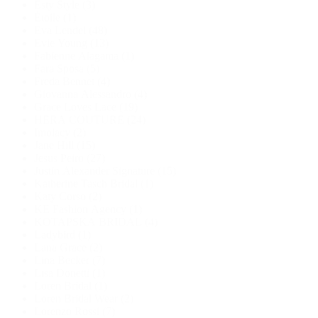
Esty Style
(3)
Étoile
(1)
Eva Lendel
(48)
Evie Young
(13)
Fabienne Alagama
(1)
Fara Sposa
(5)
Freda Bennet
(4)
Giovanna Alessandro
(4)
Grace Loves Lace
(19)
HERA COUTURE
(24)
Imolacy
(2)
Jane Hill
(15)
Jesus Peiro
(27)
Justin Alexander Signature
(15)
Katherine Tasch Bridal
(1)
Katy Corso
(2)
KE Fashion Agency
(1)
KOTAPSKA BRIDAL
(4)
Ladybird
(1)
Lana Grace
(2)
Lina Becker
(7)
Lisa Donetti
(1)
Loren Bridal
(1)
Loren Bridal Wear
(2)
Lorenzo Rossi
(7)