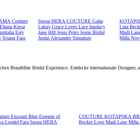
AMA Couture
Sposa
HERA COUTURE
Galia
KOTAPS
Eliana Kresa
Lahav
Grace Loves Lace
Imolacy
Lina Bec
ustralia
Esty
Jane Hill
Jesus Peiro
Jeune Bridal
Madi Lan
e Young
Fara
Justin Alexander Signature
Milla No
chen Brautblüte Bridal Experience. Entdecke internationale Designer,
ture
Enzoani Blue
Essense of
COUTURE
KOTAPSKA B
va Lendel
Fara Sposa
HERA
Becker
Love
Madi Lane
Mill