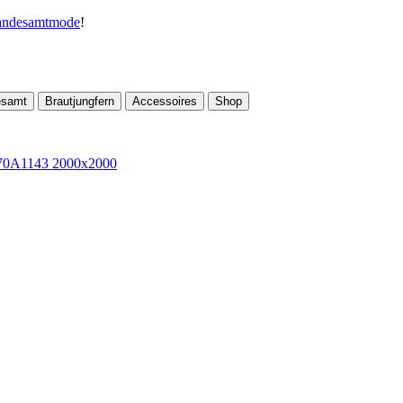
andesamtmode
!
esamt
Brautjungfern
Accessoires
Shop