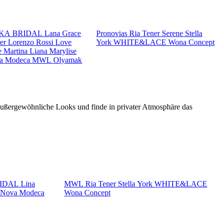
KA BRIDAL
Lana Grace
Pronovias
Ria Tener
Serene
Stella
ker
Lorenzo Rossi
Love
York
WHITE&LACE
Wona Concept
e
Martina Liana
Marylise
va
Modeca
MWL
Olyamak
 außergewöhnliche Looks und finde in privater Atmosphäre das
RIDAL
Lina
MWL
Ria Tener
Stella York
WHITE&LACE
a Nova
Modeca
Wona Concept