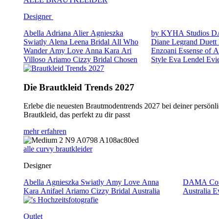
Designer
Abella
Adriana Alier
Agnieszka
by KYHA Studios
D
Swiatly
Alena Leena Bridal
All Who
Diane Legrand
Duett
Wander
Amy Love
Anna Kara
Ari
Enzoani
Essense of A
Villoso
Ariamo
Cizzy Bridal
Chosen
Style
Eva Lendel
Evi
Die Brautkleid Trends 2027
Erlebe die neuesten Brautmodentrends 2027 bei deiner persönli
Brautkleid, das perfekt zu dir passt
mehr erfahren
alle curvy brautkleider
Designer
Abella
Agnieszka Swiatly
Amy Love
Anna
DAMA Cou
Kara
Anifael
Ariamo
Cizzy Bridal Australia
Australia
E
Outlet