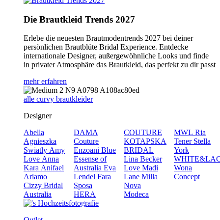
Die Brautkleid Trends 2027
Erlebe die neuesten Brautmodentrends 2027 bei deiner
persönlichen Brautblüte Bridal Experience. Entdecke
internationale Designer, außergewöhnliche Looks und finde
in privater Atmosphäre das Brautkleid, das perfekt zu dir passt
mehr erfahren
alle curvy brautkleider
Designer
Abella
DAMA
COUTURE
MWL
Ria
Agnieszka
Couture
KOTAPSKA
Tener
Stella
Swiatly
Amy
Enzoani Blue
BRIDAL
York
Love
Anna
Essense of
Lina Becker
WHITE&LA
Kara
Anifael
Australia
Eva
Love
Madi
Wona
Ariamo
Lendel
Fara
Lane
Milla
Concept
Cizzy Bridal
Sposa
Nova
Australia
HERA
Modeca
Outlet