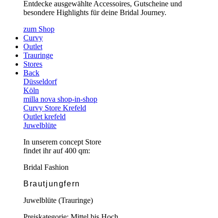
Entdecke ausgewählte Accessoires, Gutscheine und
besondere Highlights für deine Bridal Journey.
zum Shop
Curvy
Outlet
Trauringe
Stores
Back
Düsseldorf
Köln
milla nova shop-in-shop
Curvy Store Krefeld
Outlet krefeld
Juwelblüte
In unserem concept Store
findet ihr auf 400 qm:
Bridal Fashion
Brautjungfern
Juwelblüte (Trauringe)
Preiskategorie: Mittel bis Hoch