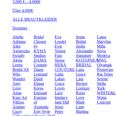
3.000 € – 4.000€
Über 4.000€
ALLE BRAUTKLEIDER
Designer
Abella
Bridal
Eva
Jeune
Liana
Adriana
Chosen
Lendel
Bridal
Marylise
Alier
by
Evie
Justin
Milla
Agnieszka
KYHA
Young
Alexander
Nova
Swiatly
Studios
Fara
Signature
Modeca
Alena
DAMA
Sposa
KOTAPSKA
MWL
Leena
Couture
HERA
BRIDAL
Olyamak
Bridal
All
Diane
COUTURE
Lana
Pronovias
Who
Legrand
Galia
Grace
Ria Tener
Wander
Duett
Lahav
Lina
Serene
Amy
Eliana
Grace
Becker
Stella
Love
Kresa
Loves
Lorenzo
York
Anna
Enzoani
Lace
Rossi
WHITE&
Kara
Ari
Essense
Imolacy
Love
Wona
Villoso
of
Jane Hill
Madi
Concept
Ariamo
Australia
Jesus
Lane
Cizzy
Esty Style
Peiro
Martina