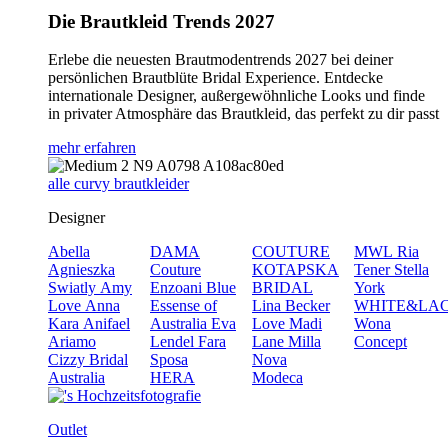
Die Brautkleid Trends 2027
Erlebe die neuesten Brautmodentrends 2027 bei deiner
persönlichen Brautblüte Bridal Experience. Entdecke
internationale Designer, außergewöhnliche Looks und finde
in privater Atmosphäre das Brautkleid, das perfekt zu dir passt
mehr erfahren
alle curvy brautkleider
Designer
Abella
DAMA
COUTURE
MWL
Ria
Agnieszka
Couture
KOTAPSKA
Tener
Stella
Swiatly
Amy
Enzoani Blue
BRIDAL
York
Love
Anna
Essense of
Lina Becker
WHITE&LA
Kara
Anifael
Australia
Eva
Love
Madi
Wona
Ariamo
Lendel
Fara
Lane
Milla
Concept
Cizzy Bridal
Sposa
Nova
Australia
HERA
Modeca
Outlet