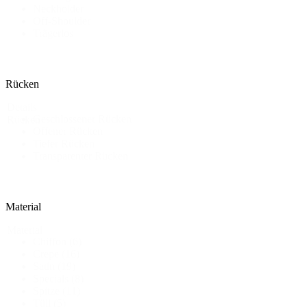
Neckholder
Off-Shoulder
Trägerlos
Rücken
Details
Geschlossener Rücken
Rücken
Offener Rücken
Tiefer Rücken
Transparenter Rücken
Material
Material
Chiffon
(6)
Crepe
(16)
Satin
(19)
Specials
(8)
Spitze
(11)
Tüll
(5)