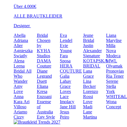
Über 4.000€
ALLE BRAUTKLEIDER
Designer
Abella
Bridal
Eva
Jeune
Liana
Adriana
Chosen
Lendel
Bridal
Marylise
Alier
by
Evie
Justin
Milla
Agnieszka
KYHA
Young
Alexander
Nova
Swiatly
Studios
Fara
Signature
Modeca
Alena
DAMA
Sposa
KOTAPSKA
MWL
Leena
Couture
HERA
BRIDAL
Olyamak
Bridal
All
Diane
COUTURE
Lana
Pronovias
Who
Legrand
Galia
Grace
Ria Tener
Wander
Duett
Lahav
Lina
Serene
Amy
Eliana
Grace
Becker
Stella
Love
Kresa
Loves
Lorenzo
York
Anna
Enzoani
Lace
Rossi
WHITE&
Kara
Ari
Essense
Imolacy
Love
Wona
Villoso
of
Jane Hill
Madi
Concept
Ariamo
Australia
Jesus
Lane
Cizzy
Esty Style
Peiro
Martina