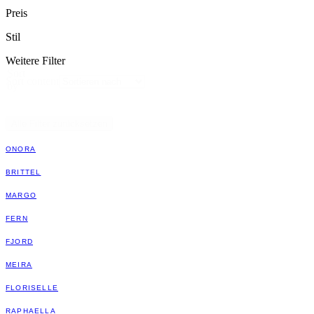
Preis
Stil
Weitere Filter
Sort
Sort content
by
Alle Filter zurücksetzen
ONORA
BRITTEL
MARGO
FERN
FJORD
MEIRA
FLORISELLE
RAPHAELLA