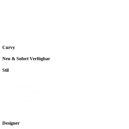
Preis
Preis-
On Sale
(13)
2
Curvy
Neu & Sofort Verfügbar
Stil
Stil
Bohemian Spirit
Clean Minimalism
Glamour
New Romance
Designer