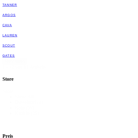
TANNER
ARGOS
CAVA
LAUREN
SCOUT
GATES
Mehr laden
1 - 12 von 61 Artikeln
Store
Store
Show All
Düsseldorf
(4)
Köln
(59)
Krefeld
(25)
Preis