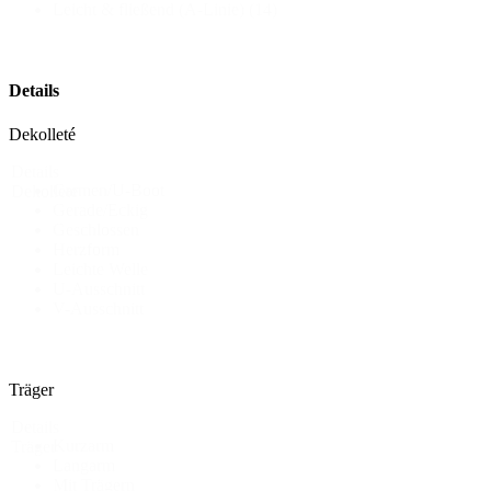
Leicht & fließend (A-Linie)
(14)
Details
Dekolleté
Details
Carmen/U-Boot
Dekollete
Gerade/Eckig
Geschlossen
Herzform
Leichte Welle
U-Ausschnitt
V-Ausschnitt
Träger
Details
Kurzarm
Träger
Langarm
Mit Trägern