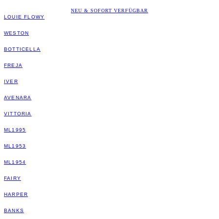
NEU & SOFORT VERFÜGBAR
LOUIE FLOWY
WESTON
BOTTICELLA
FREJA
IVER
AVENARA
VITTORIA
ML1995
ML1953
ML1954
FAIRY
HARPER
BANKS