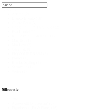
Designer
Ariamo
(2)
Bianco Evento
(18)
Chiara Boni
(3)
Chosen by KYHA Studios
(2)
Eva Lendel
(1)
KOTAPSKA BRIDAL
(1)
Marylise
(1)
Mia Lavi
(2)
Olyamak
(8)
PIQYOURDRESS
(8)
Poirier
(12)
Rembo Styling
(1)
Serravalle
(1)
Weise
(1)
Silhouette
Silhouette
Ausgestellt (Prinzessin)
(5)
Figurbetont (Fit & Flare)
(16)