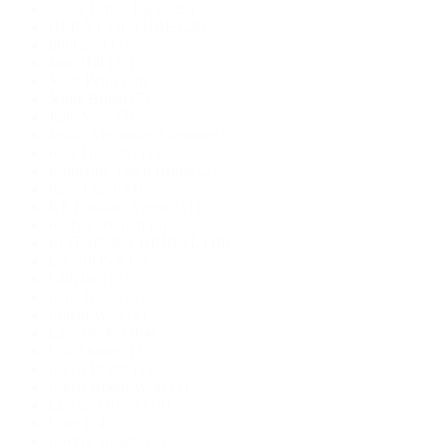
Grace Loves Lace
(29)
HERA COUTURE
(29)
Imolacy
(17)
Jane Hill
(25)
Jesus Peiro
(30)
Jeune Bridal
(7)
Julie Vino
(5)
Justin Alexander Signature
(26)
Kate Gubanyi
(1)
Katherine Tasch Bridal
(2)
Katy Corso
(4)
KE Fashion Agency
(1)
Kelly Faetanini
(2)
KOTAPSKA BRIDAL
(18)
LA SPOSA
(2)
Ladybird
(2)
Lana Grace
(5)
Lillian West
(2)
Lina Becker
(64)
Lisa Donetti
(1)
Loren Bridal
(1)
Loren Bridal Wear
(3)
Lorenzo Rossi
(19)
Love
(24)
Lovers Society
(6)