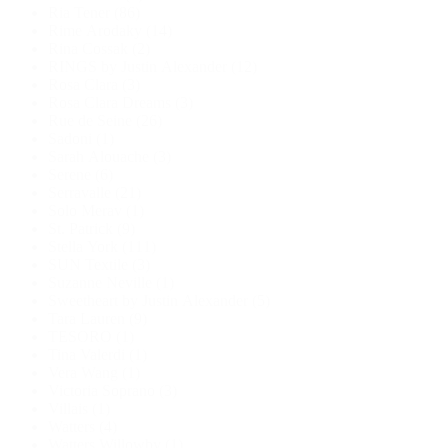
Ria Tener
(86)
Rime Arodaky
(14)
Rina Cossak
(2)
RINGS by Justin Alexander
(12)
Rosa Clara
(3)
Rosa Clara Dreams
(3)
Rue de Seine
(26)
Sadoni
(1)
Sarah Alouache
(3)
Serene
(6)
Serravalle
(21)
Solo Merav
(1)
St. Patrick
(9)
Stella York
(111)
SUN Textile
(3)
Suzanne Neville
(1)
Sweetheart by Justin Alexander
(5)
Tara Lauren
(9)
TESORO
(1)
Tina Valerdi
(1)
Vera Wang
(1)
Victoria Soprano
(3)
Villais
(1)
Watters
(4)
Watters Willowby
(1)