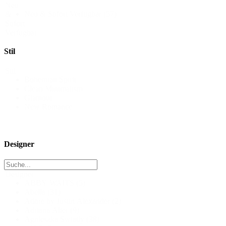
Neu
Neu & Sofort Verfügbar
(57)
&
Sofort
Verfügbar
Stil
Stil
Bohemian Spirit
Clean Minimalism
Glamour
New Romance
Designer
Designer
ABBY WAITS
(5)
Abella
(31)
Adore by Justin Alexander
(2)
Adriana Alier
(9)
Agnieszka Swiatly
(38)