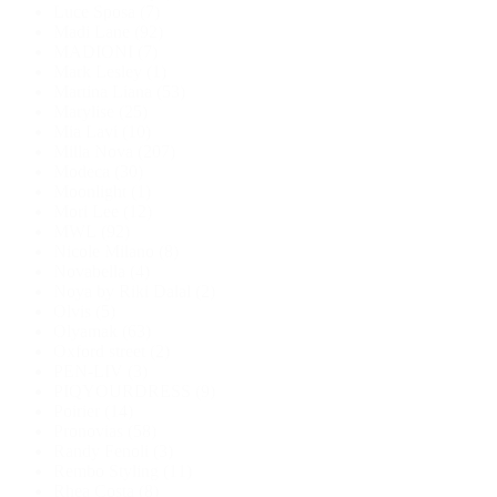
Luce Sposa
(7)
Madi Lane
(92)
MADIONI
(7)
Mark Lesley
(1)
Martina Liana
(53)
Marylise
(25)
Mia Lavi
(10)
Milla Nova
(207)
Modeca
(30)
Moonlight
(1)
Mori Lee
(12)
MWL
(92)
Nicole Milano
(8)
Novabella
(4)
Noya by Riki Dalal
(2)
Olvis
(5)
Olyamak
(63)
Oxford street
(2)
PEN-LIV
(3)
PIQYOURDRESS
(9)
Poirier
(14)
Pronovias
(58)
Randy Fenoli
(3)
Rembo Styling
(11)
Rhea Costa
(8)