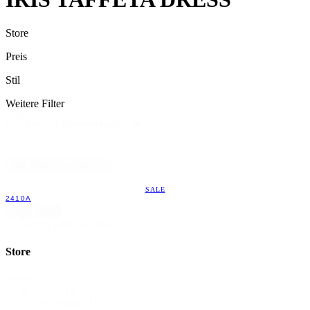
Store
Preis
Stil
Weitere Filter
Sort
Sort content
by
Alle Filter zurücksetzen
SALE
2410A
Mehr laden
1 - 52 von 2405 Artikeln
Store
Store
Show All
Düsseldorf
(1162)