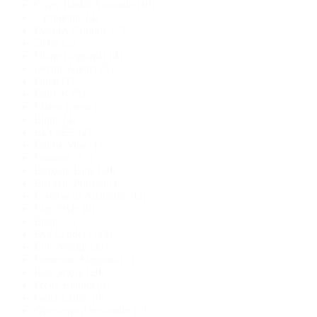
Cizzy Bridal Australia
(10)
Cymbeline
(4)
DAMA Couture
(71)
Delsa
(2)
Diane Legrand
(14)
Divine Atelier
(5)
Duett
(9)
Eddy K
(5)
Eliana Kresa
(7)
Elope
(4)
ÉLYSÉE
(2)
Emmy Mae
(1)
Enzoani
(12)
Enzoani Blue
(30)
Enzoani Portrait
(1)
Essense of Australia
(92)
Esty Style
(6)
Étoile
(7)
Eva Lendel
(118)
Evie Young
(32)
Fabienne Alagama
(2)
Fara Sposa
(20)
Freda Bennet
(5)
Galia Lahav
(8)
Giovanna Alessandro
(21)