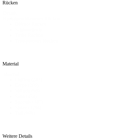
Rücken
Details
Geschlossener Rücken
Rücken
Offener Rücken
Schlüsselloch
Tiefer Rücken
Transparenter Rücken
Material
Material
Chiffon
(243)
Crepe
(266)
Mikado
(96)
Satin
(434)
Specials
(187)
Spitze
(1294)
Tüll
(989)
Weitere Details