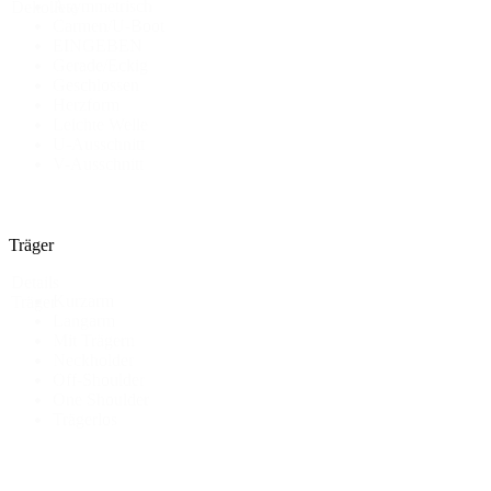
Asymmetrisch
Dekollete
Carmen/U-Boot
EINGEBEN
Gerade/Eckig
Geschlossen
Herzform
Leichte Welle
U-Ausschnitt
V-Ausschnitt
Träger
Details
Kurzarm
Träger
Langarm
Mit Trägern
Neckholder
Off-Shoulder
One Shoulder
Trägerlos