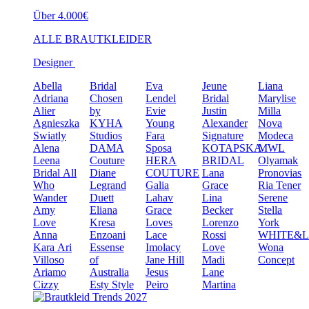
Über 4.000€
ALLE BRAUTKLEIDER
Designer
Abella
Bridal
Eva
Jeune
Liana
Adriana
Chosen
Lendel
Bridal
Marylise
Alier
by
Evie
Justin
Milla
Agnieszka
KYHA
Young
Alexander
Nova
Swiatly
Studios
Fara
Signature
Modeca
Alena
DAMA
Sposa
KOTAPSKA
MWL
Leena
Couture
HERA
BRIDAL
Olyamak
Bridal
All
Diane
COUTURE
Lana
Pronovias
Who
Legrand
Galia
Grace
Ria Tener
Wander
Duett
Lahav
Lina
Serene
Amy
Eliana
Grace
Becker
Stella
Love
Kresa
Loves
Lorenzo
York
Anna
Enzoani
Lace
Rossi
WHITE&
Kara
Ari
Essense
Imolacy
Love
Wona
Villoso
of
Jane Hill
Madi
Concept
Ariamo
Australia
Jesus
Lane
Cizzy
Esty Style
Peiro
Martina