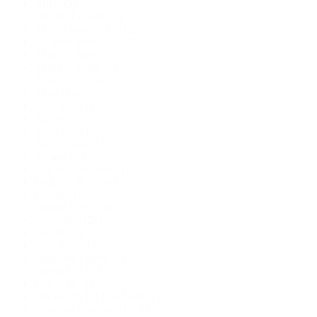
AIRE
(5)
Alberto Palatchi
(6)
Alena Leena Bridal
(29)
All Who Wander
(23)
Allure Bridals
(21)
Allure Couture
(1)
Allure Romance
(3)
Alma Novia
(3)
Amy Love
(18)
Anifael
(7)
Anna Kara
(52)
Ari Villoso
(19)
Ariamo
(59)
Aye by Anna Kara
(2)
Badgley Mischka
(3)
Beccar
(1)
Bianco Evento
(47)
by Watters
(28)
Carfelli
(1)
Casablanca
(1)
Catherine Deane
(1)
Chérie by OUI
(6)
Chiara Boni
(5)
Chosen by KYHA Studios
(32)
Christian Koehlert GmbH
(3)