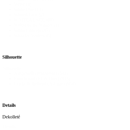
Weise
(4)
White One
(11)
White&Lace
(2)
WHITE&LACE
(68)
Willowby by Watters
(1)
Wona Concept
(87)
Wtoo by Watters
(6)
Silhouette
Silhouette
Ausgestellt (Prinzessin)
(592)
Figurbetont (Fit & Flare)
(818)
Leicht & fließend (A-Linie)
(958)
Details
Dekolleté
Details