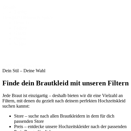
Details
2-teilig
-
3D Blumen & Spitze
Details
Bestickt
Federn
Glitzer
Perlen
Schlitz
2405 Artikel anzeigen
Dein Stil – Deine Wahl
Finde dein Brautkleid mit unseren Filtern
Jede Braut ist einzigartig – deshalb bieten wir dir eine Vielzahl an
Filtern, mit denen du gezielt nach deinem perfekten Hochzeitskleid
suchen kannst:
Store – suche nach allen Brautkleidern in dem für dich
passenden Store
Preis – entdecke unsere Hochzeitskleider nach der passenden