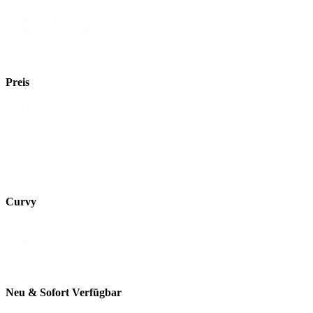
Köln
(1583)
Krefeld
(726)
Outlet
(1120)
Preis
Preis
Preis-
On Sale
(1253)
2
Curvy
Curvy
Curvy
(318)
Neu & Sofort Verfügbar