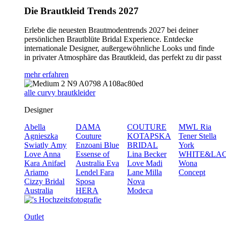
Die Brautkleid Trends 2027
Erlebe die neuesten Brautmodentrends 2027 bei deiner
persönlichen Brautblüte Bridal Experience. Entdecke
internationale Designer, außergewöhnliche Looks und finde
in privater Atmosphäre das Brautkleid, das perfekt zu dir passt
mehr erfahren
alle curvy brautkleider
Designer
Abella
DAMA
COUTURE
MWL
Ria
Agnieszka
Couture
KOTAPSKA
Tener
Stella
Swiatly
Amy
Enzoani Blue
BRIDAL
York
Love
Anna
Essense of
Lina Becker
WHITE&LA
Kara
Anifael
Australia
Eva
Love
Madi
Wona
Ariamo
Lendel
Fara
Lane
Milla
Concept
Cizzy Bridal
Sposa
Nova
Australia
HERA
Modeca
Outlet