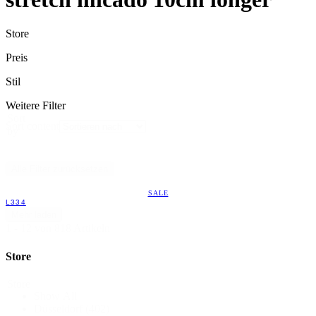
Store
Preis
Stil
Weitere Filter
Sort
Sort content
by
Alle Filter zurücksetzen
SALE
L334
Mehr laden
1 - 12 von 818 Artikeln
Store
Store
Show All
Düsseldorf
(402)