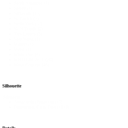
Sarah Alouache
(1)
Serene
(1)
Serravalle
(13)
St. Patrick
(3)
Stella York
(33)
SUN Textile
(2)
Tara Lauren
(5)
Vera Wang
(1)
Watters
(1)
Weise
(1)
White One
(6)
WHITE&LACE
(26)
Wona Concept
(46)
Silhouette
Silhouette
Ausgestellt (Prinzessin)
(3)
Figurbetont (Fit & Flare)
(818)