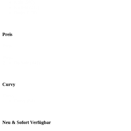
Köln
(587)
Krefeld
(212)
Outlet
(376)
Preis
Preis
Preis-
On Sale
(441)
2
Curvy
Curvy
Curvy
(64)
Neu & Sofort Verfügbar