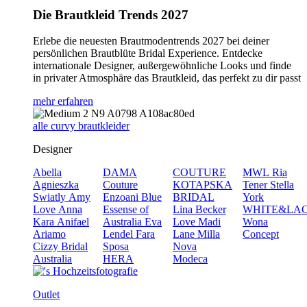
Die Brautkleid Trends 2027
Erlebe die neuesten Brautmodentrends 2027 bei deiner
persönlichen Brautblüte Bridal Experience. Entdecke
internationale Designer, außergewöhnliche Looks und finde
in privater Atmosphäre das Brautkleid, das perfekt zu dir passt
mehr erfahren
alle curvy brautkleider
Designer
Abella
DAMA
COUTURE
MWL
Ria
Agnieszka
Couture
KOTAPSKA
Tener
Stella
Swiatly
Amy
Enzoani Blue
BRIDAL
York
Love
Anna
Essense of
Lina Becker
WHITE&LA
Kara
Anifael
Australia
Eva
Love
Madi
Wona
Ariamo
Lendel
Fara
Lane
Milla
Concept
Cizzy Bridal
Sposa
Nova
Australia
HERA
Modeca
Outlet