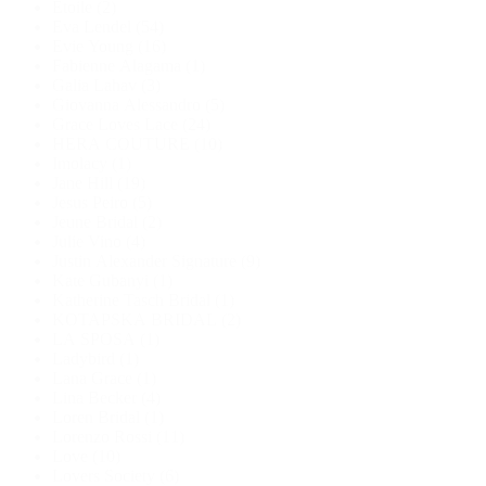
Étoile
(2)
Eva Lendel
(54)
Evie Young
(16)
Fabienne Alagama
(1)
Galia Lahav
(3)
Giovanna Alessandro
(5)
Grace Loves Lace
(24)
HERA COUTURE
(10)
Imolacy
(1)
Jane Hill
(19)
Jesus Peiro
(5)
Jeune Bridal
(2)
Julie Vino
(4)
Justin Alexander Signature
(9)
Kate Gubanyi
(1)
Katherine Tasch Bridal
(1)
KOTAPSKA BRIDAL
(2)
LA SPOSA
(1)
Ladybird
(1)
Lana Grace
(1)
Lina Becker
(4)
Loren Bridal
(1)
Lorenzo Rossi
(11)
Love
(10)
Lovers Society
(6)