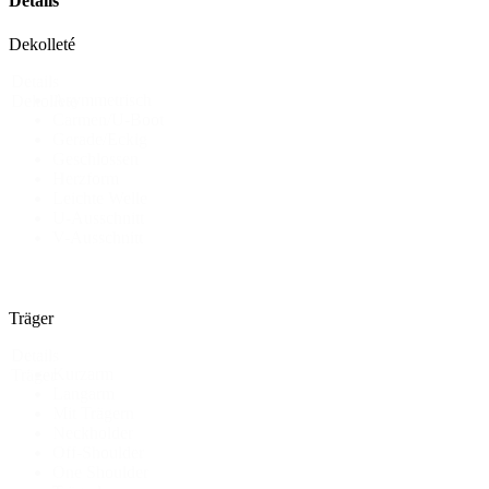
Details
Dekolleté
Details
Asymmetrisch
Dekollete
Carmen/U-Boot
Gerade/Eckig
Geschlossen
Herzform
Leichte Welle
U-Ausschnitt
V-Ausschnitt
Träger
Details
Kurzarm
Träger
Langarm
Mit Trägern
Neckholder
Off-Shoulder
One Shoulder