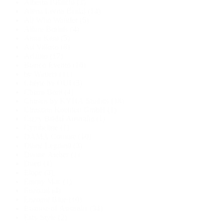
Alberto Palatchi
(3)
Alena Leena Bridal
(14)
All Who Wander
(5)
Allure Bridals
(4)
Anna Kara
(5)
Ari Villoso
(8)
Ariamo
(17)
Bianco Evento
(10)
by Watters
(11)
Chérie by OUI
(3)
Chiara Boni
(4)
Chosen by KYHA Studios
(18)
Christian Koehlert GmbH
(1)
Cizzy Bridal Australia
(1)
Cymbeline
(1)
DAMA Couture
(10)
Diane Legrand
(3)
Divine Atelier
(1)
Duett
(1)
Elope
(3)
Emmy Mae
(1)
Enzoani
(4)
Enzoani Blue
(10)
Essense of Australia
(34)
Esty Style
(2)