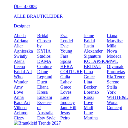
Über 4.000€
ALLE BRAUTKLEIDER
Designer
Abella
Bridal
Eva
Jeune
Liana
Adriana
Chosen
Lendel
Bridal
Marylise
Alier
by
Evie
Justin
Milla
Agnieszka
KYHA
Young
Alexander
Nova
Swiatly
Studios
Fara
Signature
Modeca
Alena
DAMA
Sposa
KOTAPSKA
MWL
Leena
Couture
HERA
BRIDAL
Olyamak
Bridal
All
Diane
COUTURE
Lana
Pronovias
Who
Legrand
Galia
Grace
Ria Tener
Wander
Duett
Lahav
Lina
Serene
Amy
Eliana
Grace
Becker
Stella
Love
Kresa
Loves
Lorenzo
York
Anna
Enzoani
Lace
Rossi
WHITE&
Kara
Ari
Essense
Imolacy
Love
Wona
Villoso
of
Jane Hill
Madi
Concept
Ariamo
Australia
Jesus
Lane
Cizzy
Esty Style
Peiro
Martina