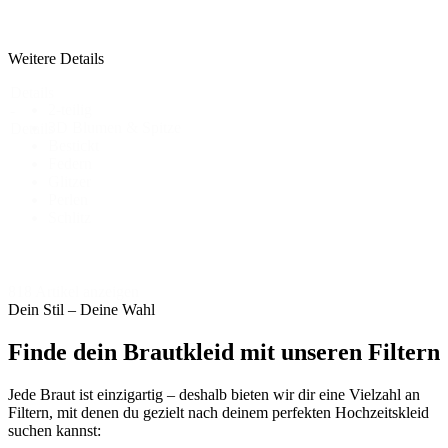
Weitere Details
Details
2-teilig
-
3D Blumen & Spitze
Details
Bestickt
Federn
Glitzer
Perlen
Schlitz
818 Artikel anzeigen
Dein Stil – Deine Wahl
Finde dein Brautkleid mit unseren Filtern
Jede Braut ist einzigartig – deshalb bieten wir dir eine Vielzahl an
Filtern, mit denen du gezielt nach deinem perfekten Hochzeitskleid
suchen kannst: