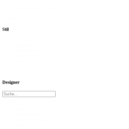
Neu
Neu & Sofort Verfügbar
(17)
&
Sofort
Verfügbar
Stil
Stil
Bohemian Spirit
Clean Minimalism
Glamour
New Romance
Designer
Designer
ABBY WAITS
(1)
Abella
(6)
Adriana Alier
(1)
Agnieszka Swiatly
(9)
AIRE
(2)