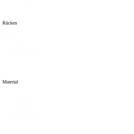
Trägerlos
Rücken
Details
Geschlossener Rücken
Rücken
Offener Rücken
Schlüsselloch
Tiefer Rücken
Transparenter Rücken
Material
Material
Chiffon
(37)
Crepe
(199)
Mikado
(14)
Satin
(179)
Specials
(99)
Spitze
(365)
Tüll
(182)