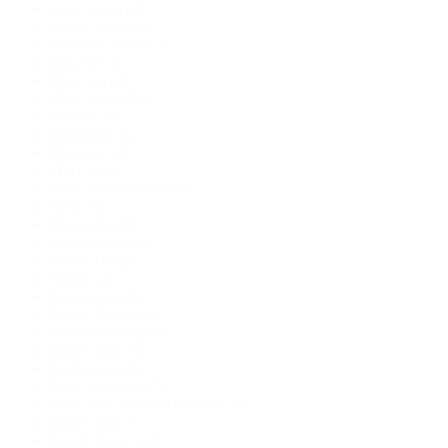
Luce Sposa
(3)
Madi Lane
(31)
Martina Liana
(13)
Marylise
(5)
Mia Lavi
(2)
Milla Nova
(81)
Modeca
(8)
Moonlight
(1)
Mori Lee
(4)
MWL
(65)
Noya by Riki Dalal
(1)
Olvis
(3)
Olyamak
(43)
Oxford street
(2)
PEN-LIV
(2)
Poirier
(2)
Pronovias
(16)
Randy Fenoli
(2)
Rembo Styling
(1)
Rhea Costa
(6)
Ria Tener
(15)
Rime Arodaky
(7)
RINGS by Justin Alexander
(3)
Rosa Clara
(1)
Rue de Seine
(14)