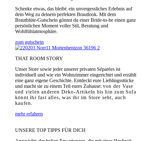
Schenke etwas, das bleibt: ein unvergessliches Erlebnis auf
dem Weg zu deinem perfekten Brautlook. Mit dem
Brautblüte-Gutschein gönnst du einer Bride-to-be einen ganz
persönlichen Moment voller Stil, Beratung und
Wohlfühlatmosphäre.
zum gutschein
THAT ROOM STORY
Unser Store sowie jeder unserer privaten Séparées ist
individuell und wie ein Wohnzimmer eingerichtet und erzählt
eine ganz eigene Geschichte. Entdeckt eure Lieblingsstücke
und macht sie zu einem Teil eures Zuhause:
von der Vase
und vielen anderen Deko-Artikeln bis hin zum Sofa
könnt ihr fast alles, was ihr im Store seht, auch
kaufen.
mehr erfahren
UNSERE TOP TIPPS FÜR DICH
Angesichts der hohen Erwartungen, die mit einer Hochzeit