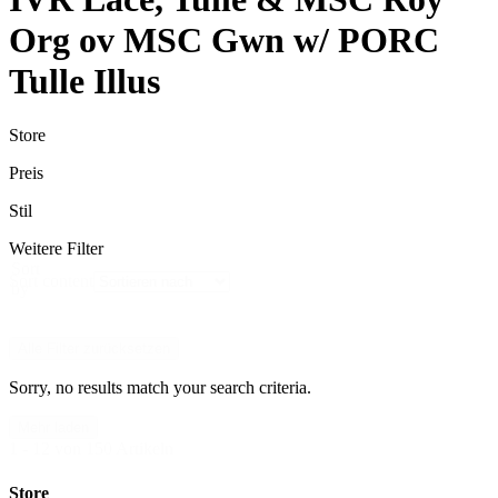
Org ov MSC Gwn w/ PORC
Tulle Illus
Store
Preis
Stil
Weitere Filter
Sort
Sort content
by
Alle Filter zurücksetzen
Sorry, no results match your search criteria.
Mehr laden
1 - 12 von 150 Artikeln
Store