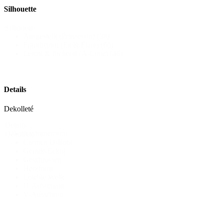
Silhouette
Silhouette
Ausgestellt (Prinzessin)
(38)
Figurbetont (Fit & Flare)
(66)
Leicht & fließend (A-Linie)
(46)
Details
Dekolleté
Details
Asymmetrisch
Dekollete
Carmen/U-Boot
Gerade/Eckig
Geschlossen
Herzform
Leichte Welle
U-Ausschnitt
V-Ausschnitt