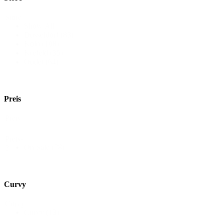
Store
Show All
Düsseldorf
(83)
Köln
(108)
Krefeld
(35)
Outlet
(64)
Preis
Preis
Preis-
On Sale
(78)
2
Curvy
Curvy
Curvy
(13)