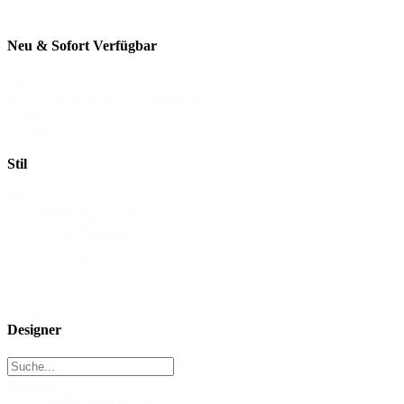
Neu & Sofort Verfügbar
Neu
Neu & Sofort Verfügbar
(3)
&
Sofort
Verfügbar
Stil
Stil
Bohemian Spirit
Clean Minimalism
Glamour
New Romance
Designer
Designer
ABBY WAITS
(1)