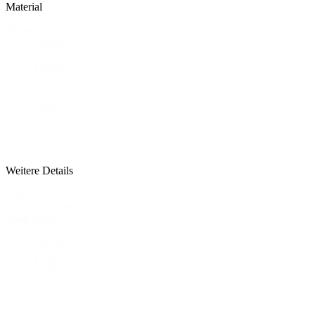
Material
Material
Chiffon
(12)
Crepe
(17)
Mikado
(7)
Satin
(16)
Specials
(25)
Spitze
(63)
Tüll
(61)
Weitere Details
Details
3D Blumen & Spitze
-
Bestickt
Details
Federn
Glitzer
Perlen
Schlitz