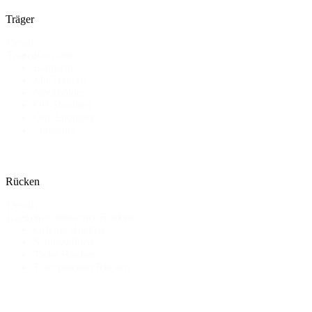
Träger
Details
Kurzarm
Träger
Langarm
Mit Trägern
Neckholder
Off-Shoulder
One Shoulder
Trägerlos
Rücken
Details
Geschlossener Rücken
Rücken
Offener Rücken
Schlüsselloch
Tiefer Rücken
Transparenter Rücken