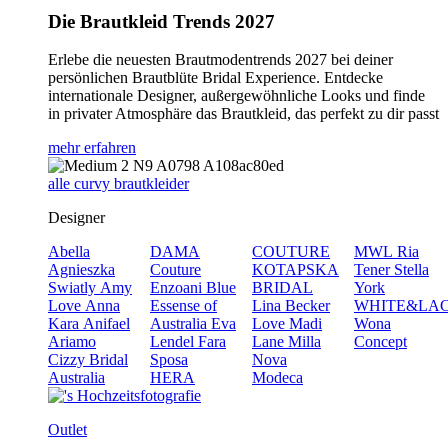
Die Brautkleid Trends 2027
Erlebe die neuesten Brautmodentrends 2027 bei deiner
persönlichen Brautblüte Bridal Experience. Entdecke
internationale Designer, außergewöhnliche Looks und finde
in privater Atmosphäre das Brautkleid, das perfekt zu dir passt
mehr erfahren
alle curvy brautkleider
Designer
Abella
DAMA
COUTURE
MWL
Ria
Agnieszka
Couture
KOTAPSKA
Tener
Stella
Swiatly
Amy
Enzoani Blue
BRIDAL
York
Love
Anna
Essense of
Lina Becker
WHITE&LA
Kara
Anifael
Australia
Eva
Love
Madi
Wona
Ariamo
Lendel
Fara
Lane
Milla
Concept
Cizzy Bridal
Sposa
Nova
Australia
HERA
Modeca
Outlet