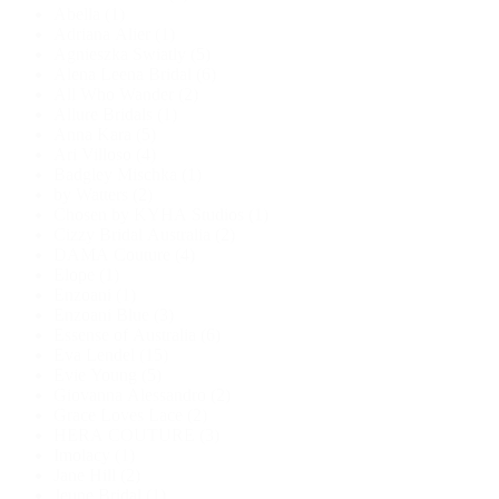
Abella
(1)
Adriana Alier
(1)
Agnieszka Swiatly
(5)
Alena Leena Bridal
(6)
All Who Wander
(2)
Allure Bridals
(1)
Anna Kara
(5)
Ari Villoso
(4)
Badgley Mischka
(1)
by Watters
(2)
Chosen by KYHA Studios
(1)
Cizzy Bridal Australia
(2)
DAMA Couture
(4)
Elope
(1)
Enzoani
(1)
Enzoani Blue
(3)
Essense of Australia
(6)
Eva Lendel
(15)
Evie Young
(5)
Giovanna Alessandro
(2)
Grace Loves Lace
(2)
HERA COUTURE
(3)
Imolacy
(1)
Jane Hill
(2)
Jeune Bridal
(1)