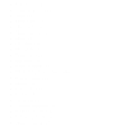
Julie Vino
(1)
Lorenzo Rossi
(1)
Love
(2)
Madi Lane
(3)
Martina Liana
(3)
Milla Nova
(19)
MWL
(4)
Olyamak
(2)
PEN-LIV
(1)
Pronovias
(2)
Ria Tener
(9)
Rime Arodaky
(3)
RINGS by Justin Alexander
(1)
Rue de Seine
(1)
Serene
(1)
Serravalle
(3)
St. Patrick
(1)
Stella York
(9)
Victoria Soprano
(1)
WHITE&LACE
(2)
Willowby by Watters
(1)
Wona Concept
(7)