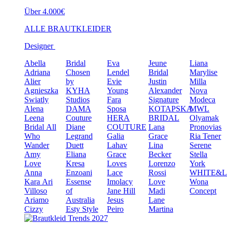
Über 4.000€
ALLE BRAUTKLEIDER
Designer
Abella
Bridal
Eva
Jeune
Liana
Adriana
Chosen
Lendel
Bridal
Marylise
Alier
by
Evie
Justin
Milla
Agnieszka
KYHA
Young
Alexander
Nova
Swiatly
Studios
Fara
Signature
Modeca
Alena
DAMA
Sposa
KOTAPSKA
MWL
Leena
Couture
HERA
BRIDAL
Olyamak
Bridal
All
Diane
COUTURE
Lana
Pronovias
Who
Legrand
Galia
Grace
Ria Tener
Wander
Duett
Lahav
Lina
Serene
Amy
Eliana
Grace
Becker
Stella
Love
Kresa
Loves
Lorenzo
York
Anna
Enzoani
Lace
Rossi
WHITE&
Kara
Ari
Essense
Imolacy
Love
Wona
Villoso
of
Jane Hill
Madi
Concept
Ariamo
Australia
Jesus
Lane
Cizzy
Esty Style
Peiro
Martina