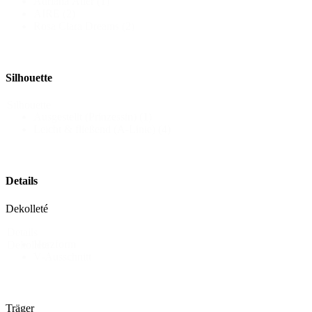
Adriana Alier
(1)
AIRE
(2)
Rosa Clara Dreams
(2)
Silhouette
Silhouette
Ausgestellt (Prinzessin)
(1)
Leicht & fließend (A-Linie)
(4)
Details
Dekolleté
Details
Herzform
Dekollete
V-Ausschnitt
Träger