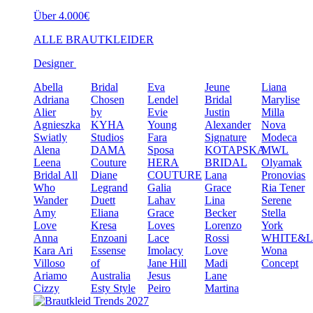
Über 4.000€
ALLE BRAUTKLEIDER
Designer
Abella
Bridal
Eva
Jeune
Liana
Adriana
Chosen
Lendel
Bridal
Marylise
Alier
by
Evie
Justin
Milla
Agnieszka
KYHA
Young
Alexander
Nova
Swiatly
Studios
Fara
Signature
Modeca
Alena
DAMA
Sposa
KOTAPSKA
MWL
Leena
Couture
HERA
BRIDAL
Olyamak
Bridal
All
Diane
COUTURE
Lana
Pronovias
Who
Legrand
Galia
Grace
Ria Tener
Wander
Duett
Lahav
Lina
Serene
Amy
Eliana
Grace
Becker
Stella
Love
Kresa
Loves
Lorenzo
York
Anna
Enzoani
Lace
Rossi
WHITE&
Kara
Ari
Essense
Imolacy
Love
Wona
Villoso
of
Jane Hill
Madi
Concept
Ariamo
Australia
Jesus
Lane
Cizzy
Esty Style
Peiro
Martina