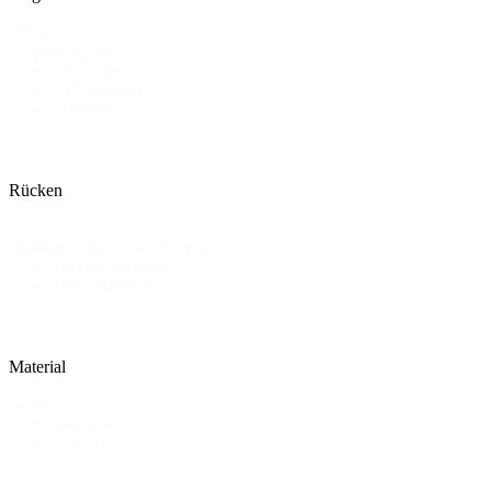
Details
Langarm
Träger
Mit Trägern
Off-Shoulder
Trägerlos
Rücken
Details
Geschlossener Rücken
Rücken
Offener Rücken
Tiefer Rücken
Material
Material
Spitze
(4)
Tüll
(4)