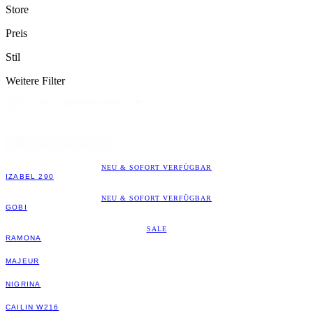
Store
Preis
Stil
Weitere Filter
Sort
Sort content
by
Alle Filter zurücksetzen
NEU & SOFORT VERFÜGBAR
IZABEL 290
NEU & SOFORT VERFÜGBAR
GOBI
SALE
RAMONA
MAJEUR
NIGRINA
CAILIN W216