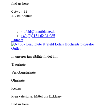
find us here
Ostwall 52
47798 Krefeld
krefeld@brautbluete.de
+49 (0)2151 62 31 985
Anfahrt
Outlet
In unserer juwelblüte findet ihr:
Trauringe
Verlobungsringe
Ohrringe
Ketten
Preiskategorie: Mittel bis Exklusiv
find us here