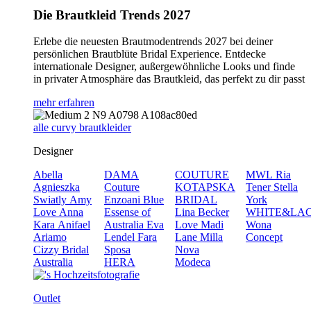
Die Brautkleid Trends 2027
Erlebe die neuesten Brautmodentrends 2027 bei deiner
persönlichen Brautblüte Bridal Experience. Entdecke
internationale Designer, außergewöhnliche Looks und finde
in privater Atmosphäre das Brautkleid, das perfekt zu dir passt
mehr erfahren
alle curvy brautkleider
Designer
Abella
DAMA
COUTURE
MWL
Ria
Agnieszka
Couture
KOTAPSKA
Tener
Stella
Swiatly
Amy
Enzoani Blue
BRIDAL
York
Love
Anna
Essense of
Lina Becker
WHITE&LA
Kara
Anifael
Australia
Eva
Love
Madi
Wona
Ariamo
Lendel
Fara
Lane
Milla
Concept
Cizzy Bridal
Sposa
Nova
Australia
HERA
Modeca
Outlet