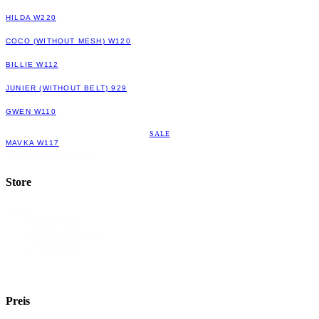
HILDA W220
COCO (WITHOUT MESH) W120
BILLIE W112
JUNIER (WITHOUT BELT) 929
GWEN W110
SALE
MAVKA W117
1 - 5 von 5 Artikeln
Store
Store
Show All
Düsseldorf
(4)
Outlet
(2)
Preis