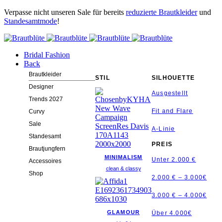
Verpasse nicht unseren Sale für bereits
reduzierte Brautkleider
und
Standesamtmode
!
Bridal Fashion
Back
Brautkleider
STIL
SILHOUETTE
Designer
Ausgestellt
Trends 2027
Fit and Flare
Curvy
Sale
A-Linie
Standesamt
PREIS
Brautjungfern
MINIMALISM
Unter 2.000 €
Accessoires
clean & classy
Shop
2.000 € – 3.000€
3.000 € – 4.000€
GLAMOUR
Über 4.000€