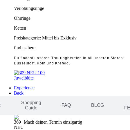
Verlobungsringe
Ohrringe
Ketten
Preiskategorie: Mittel bis Exklusiv
find us here
Du findest unseren Trauringbereich in all unseren Stores:
Düsseldorf, Köln und Krefeld.
Juwelblüte
Experience
Back
Shopping
R
FAQ
BLOG
Guide
F
Mach deinen Termin einzigartig