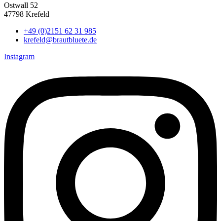
Ostwall 52
47798 Krefeld
+49 (0)2151 62 31 985
krefeld@brautbluete.de
Instagram