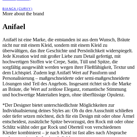
BIANCA (CURVY)
More about the brand
Anifael
Anifaël ist eine Marke, die entstanden ist aus dem Wunsch, Bräute
nicht nur mit einem Kleid, sondern mit einem Kleid zu
überwältigen, das ihre Geschichte und Persönlichkeit widerspiegelt.
Jede Kreation wird mit großer Liebe zum Detail gefertigt, mit
hochwertigen Stoffen wie Crepe, Satin, Tüll und Spitze, die
sorgfältig ausgewählt werden wegen ihrer Fließfähigkeit, Textur und
dem Lichtspiel. Zudem legt Anifaël Wert auf Passform und
Personalisierung – maßgeschneiderte oder semi-maßgeschneiderte
Lösungen sind Teil des Angebots. Insgesamt richtet sich die Marke
an Bräute, die Wert auf zeitlose Eleganz, romantische Stimmung
und hochwertige Materialien legen, ohne überflüssige Opulenz.
*Der Designer bietet unterschiedlichste Möglichkeiten zur
Individualisierung deines Styles an: Ob du den Ausschnitt schließen
oder tiefer setzen möchtest, dich für ein Design mit oder ohne Ärmel
entscheidest, zusätzliche Spitze bevorzugst, den Rock mit oder ohne
Schlitz wählst oder gar Rock und Oberteil von verschiedenen
Kleider kombinierst – je nach Kleid ist fast alles nach Absprache