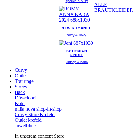
sparkle & busy
ALLE
BRAUTKLEIDER
NEW ROMANCE
softy & flowy
BOHEMIAN
SPIRIT
vintage & boho
Curvy
Outlet
Trauringe
Stores
Back
Düsseldorf
Köln
milla nova shop-in-shop
Curvy Store Krefeld
Outlet krefeld
Juwelblüte
In unserem concept Store