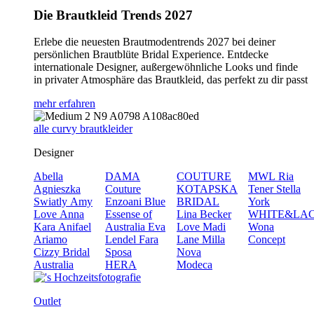
Die Brautkleid Trends 2027
Erlebe die neuesten Brautmodentrends 2027 bei deiner
persönlichen Brautblüte Bridal Experience. Entdecke
internationale Designer, außergewöhnliche Looks und finde
in privater Atmosphäre das Brautkleid, das perfekt zu dir passt
mehr erfahren
alle curvy brautkleider
Designer
Abella
DAMA
COUTURE
MWL
Ria
Agnieszka
Couture
KOTAPSKA
Tener
Stella
Swiatly
Amy
Enzoani Blue
BRIDAL
York
Love
Anna
Essense of
Lina Becker
WHITE&LA
Kara
Anifael
Australia
Eva
Love
Madi
Wona
Ariamo
Lendel
Fara
Lane
Milla
Concept
Cizzy Bridal
Sposa
Nova
Australia
HERA
Modeca
Outlet