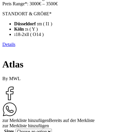
Preis Range*:
3000€ – 3500€
STANDORT & GRÖßE*
Düsseldorf :
m ( I1 )
Köln :
s ( Y )
:
18-2xll ( O14 )
Details
Atlas
By MWL
zur Merkliste hinzufügen
Bereits auf der Merkliste
zur Merkliste hinzufügen
Sizes