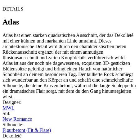
DETAILS
Atlas
Atlas hat einen starken quadratischen Ausschnitt, der das Dekolleté
mit einer kühnen und markanten Linie umrahmt. Dieses
architektonische Detail wird durch den charakteristischen tiefen
Rückenausschnitt ergänzt, der mit einem anmutigen
Illusionsausschnitt und zarten Knopfdetails verführerisch wirkt.
Atlas ist aus der noch nie dagewesenen, exquisiten 3D-gestickten
Blütenspitze gefertigt und bringt einen Hauch von natürlicher
Schönheit an deinem besonderen Tag. Der taillierte Rock schmiegt
sich wunderbar an den Körper an und schafft eine schmeichelhafte
Silhouette, die deine Kurven betont, während die lange Schleppe für
ein dramatisches Flair sorgt, mit dem du den Gang hinuntergleiten
wirst.
Designer
:
MWL
Stil
:
New Romance
Silhouette
:
Figurbetont (Fit & Flare)
Dekolleté
: