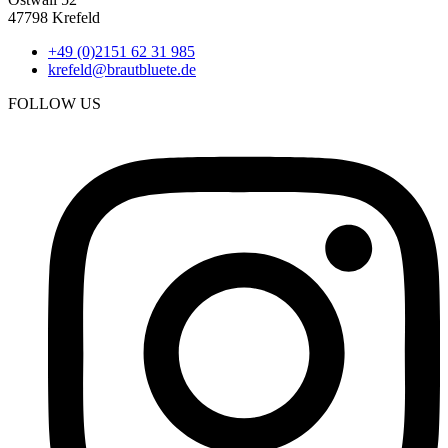
47798 Krefeld
+49 (0)2151 62 31 985
krefeld@brautbluete.de
FOLLOW US