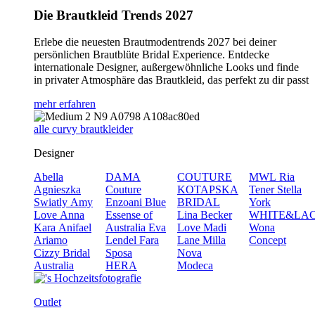
Die Brautkleid Trends 2027
Erlebe die neuesten Brautmodentrends 2027 bei deiner
persönlichen Brautblüte Bridal Experience. Entdecke
internationale Designer, außergewöhnliche Looks und finde
in privater Atmosphäre das Brautkleid, das perfekt zu dir passt
mehr erfahren
alle curvy brautkleider
Designer
Abella
DAMA
COUTURE
MWL
Ria
Agnieszka
Couture
KOTAPSKA
Tener
Stella
Swiatly
Amy
Enzoani Blue
BRIDAL
York
Love
Anna
Essense of
Lina Becker
WHITE&LA
Kara
Anifael
Australia
Eva
Love
Madi
Wona
Ariamo
Lendel
Fara
Lane
Milla
Concept
Cizzy Bridal
Sposa
Nova
Australia
HERA
Modeca
Outlet