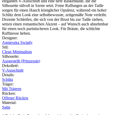
eleganten V-Ausschnitt und eine tiefe Baskentaille, die die
Silhouette stilvoll in Szene setzt. Feine Raffungen an der Taille
sorgen für einen Hauch königlicher Opulenz, während ein hoher
Schlitz dem Look eine selbstbewusste, zeitgemäße Note verleiht.
Dezente Schleifen, die sich von der Brust bis zur Taille ziehen,
setzen einen romantischen Akzent – auf Wunsch auch abnehmbar
für einen noch puristischeren Look. Für Bräute, die schlichte
Raffinesse lieben.
Designer
:
Agnieszka Swiatly
Stil
:
Clean Minimalism
Silhouette
:
Ausgestellt (Prinzessin)
Dekolleté
:
V-Ausschnitt
Details
:
Schlitz
Träger
:
Mit Trägern
Rücken
:
Offener Rücken
Material
:
Satin