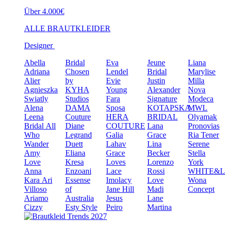
Über 4.000€
ALLE BRAUTKLEIDER
Designer
Abella
Bridal
Eva
Jeune
Liana
Adriana
Chosen
Lendel
Bridal
Marylise
Alier
by
Evie
Justin
Milla
Agnieszka
KYHA
Young
Alexander
Nova
Swiatly
Studios
Fara
Signature
Modeca
Alena
DAMA
Sposa
KOTAPSKA
MWL
Leena
Couture
HERA
BRIDAL
Olyamak
Bridal
All
Diane
COUTURE
Lana
Pronovias
Who
Legrand
Galia
Grace
Ria Tener
Wander
Duett
Lahav
Lina
Serene
Amy
Eliana
Grace
Becker
Stella
Love
Kresa
Loves
Lorenzo
York
Anna
Enzoani
Lace
Rossi
WHITE&
Kara
Ari
Essense
Imolacy
Love
Wona
Villoso
of
Jane Hill
Madi
Concept
Ariamo
Australia
Jesus
Lane
Cizzy
Esty Style
Peiro
Martina