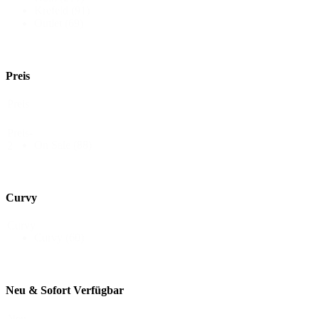
Krefeld
(91)
Outlet
(69)
Preis
Preis
Preis-
On Sale
(88)
2
Curvy
Curvy
Curvy
(60)
Neu & Sofort Verfügbar
Neu