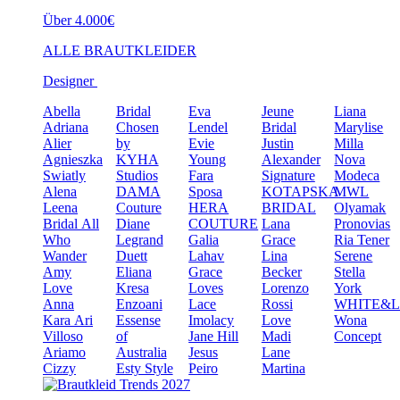
Über 4.000€
ALLE BRAUTKLEIDER
Designer
Abella
Bridal
Eva
Jeune
Liana
Adriana
Chosen
Lendel
Bridal
Marylise
Alier
by
Evie
Justin
Milla
Agnieszka
KYHA
Young
Alexander
Nova
Swiatly
Studios
Fara
Signature
Modeca
Alena
DAMA
Sposa
KOTAPSKA
MWL
Leena
Couture
HERA
BRIDAL
Olyamak
Bridal
All
Diane
COUTURE
Lana
Pronovias
Who
Legrand
Galia
Grace
Ria Tener
Wander
Duett
Lahav
Lina
Serene
Amy
Eliana
Grace
Becker
Stella
Love
Kresa
Loves
Lorenzo
York
Anna
Enzoani
Lace
Rossi
WHITE&
Kara
Ari
Essense
Imolacy
Love
Wona
Villoso
of
Jane Hill
Madi
Concept
Ariamo
Australia
Jesus
Lane
Cizzy
Esty Style
Peiro
Martina