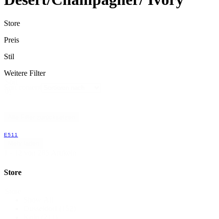
Store
Preis
Stil
Weitere Filter
Sort
Sort content
by
Alle Filter zurücksetzen
E511
Mehr laden
1 - 12 von 285 Artikeln
Store
Store
Show All
Düsseldorf
(152)
Köln
(211)