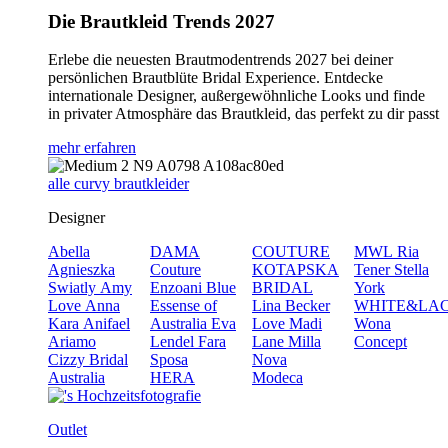
Die Brautkleid Trends 2027
Erlebe die neuesten Brautmodentrends 2027 bei deiner
persönlichen Brautblüte Bridal Experience. Entdecke
internationale Designer, außergewöhnliche Looks und finde
in privater Atmosphäre das Brautkleid, das perfekt zu dir passt
mehr erfahren
alle curvy brautkleider
Designer
Abella
DAMA
COUTURE
MWL
Ria
Agnieszka
Couture
KOTAPSKA
Tener
Stella
Swiatly
Amy
Enzoani Blue
BRIDAL
York
Love
Anna
Essense of
Lina Becker
WHITE&LA
Kara
Anifael
Australia
Eva
Love
Madi
Wona
Ariamo
Lendel
Fara
Lane
Milla
Concept
Cizzy Bridal
Sposa
Nova
Australia
HERA
Modeca
Outlet