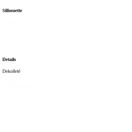
Silhouette
Silhouette
Ausgestellt (Prinzessin)
(63)
Figurbetont (Fit & Flare)
(112)
Leicht & fließend (A-Linie)
(108)
Details
Dekolleté
Details
Asymmetrisch
Dekollete
Carmen/U-Boot
Gerade/Eckig
Geschlossen
Herzform
Leichte Welle
U-Ausschnitt
V-Ausschnitt