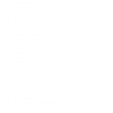
Allure Bridals
(2)
Anna Kara
(2)
Ari Villoso
(4)
Ariamo
(8)
Bianco Evento
(2)
by Watters
(2)
Chosen by KYHA Studios
(3)
Christian Koehlert GmbH
(1)
Cizzy Bridal Australia
(3)
DAMA Couture
(8)
Duett
(3)
Enzoani
(2)
Enzoani Blue
(3)
Essense of Australia
(16)
Esty Style
(3)
Eva Lendel
(26)
Evie Young
(8)
Galia Lahav
(1)
Grace Loves Lace
(2)
HERA COUTURE
(14)
Imolacy
(5)
Jeune Bridal
(2)
Justin Alexander Signature
(5)
Katy Corso
(3)
KOTAPSKA BRIDAL
(1)