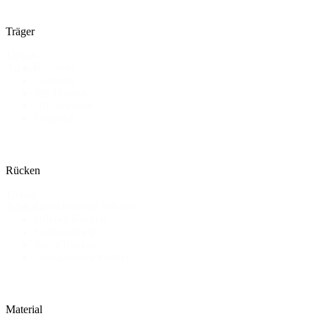
Träger
Details
Kurzarm
Träger
Langarm
Mit Trägern
Off-Shoulder
Trägerlos
Rücken
Details
Geschlossener Rücken
Rücken
Offener Rücken
Schlüsselloch
Tiefer Rücken
Transparenter Rücken
Material