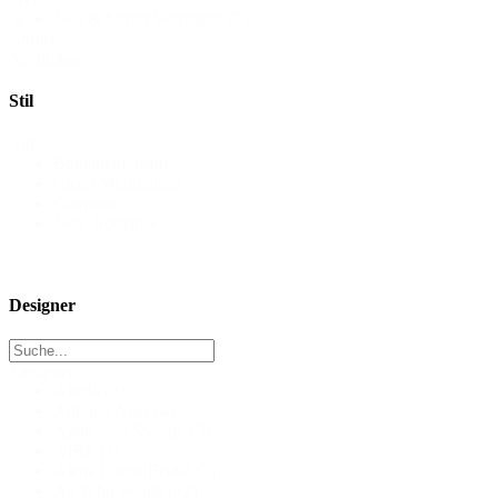
Neu & Sofort Verfügbar
(7)
&
Sofort
Verfügbar
Stil
Stil
Bohemian Spirit
Clean Minimalism
Glamour
New Romance
Designer
Designer
Abella
(2)
Adriana Alier
(4)
Agnieszka Swiatly
(3)
AIRE
(1)
Alena Leena Bridal
(3)
All Who Wander
(2)