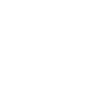
Lana Grace
(3)
Lina Becker
(5)
Lorenzo Rossi
(5)
Love
(4)
Luce Sposa
(1)
Madi Lane
(14)
Martina Liana
(7)
Marylise
(2)
Milla Nova
(30)
Modeca
(3)
Mori Lee
(1)
MWL
(3)
Olyamak
(8)
Pronovias
(1)
Ria Tener
(14)
RINGS by Justin Alexander
(4)
Rosa Clara Dreams
(1)
Serene
(2)
Serravalle
(1)
St. Patrick
(1)
Stella York
(9)
WHITE&LACE
(7)
Wona Concept
(27)