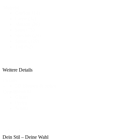
Material
Chiffon
(14)
Crepe
(32)
Mikado
(26)
Satin
(75)
Specials
(20)
Spitze
(129)
Tüll
(92)
Weitere Details
Details
3D Blumen & Spitze
-
Bestickt
Details
Glitzer
Perlen
Schlitz
285 Artikel anzeigen
Dein Stil – Deine Wahl