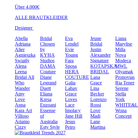
Über 4.000€
ALLE BRAUTKLEIDER
Designer
Abella
Bridal
Eva
Jeune
Liana
Adriana
Chosen
Lendel
Bridal
Marylise
Alier
by
Evie
Justin
Milla
Agnieszka
KYHA
Young
Alexander
Nova
Swiatly
Studios
Fara
Signature
Modeca
Alena
DAMA
Sposa
KOTAPSKA
MWL
Leena
Couture
HERA
BRIDAL
Olyamak
Bridal
All
Diane
COUTURE
Lana
Pronovias
Who
Legrand
Galia
Grace
Ria Tener
Wander
Duett
Lahav
Lina
Serene
Amy
Eliana
Grace
Becker
Stella
Love
Kresa
Loves
Lorenzo
York
Anna
Enzoani
Lace
Rossi
WHITE&
Kara
Ari
Essense
Imolacy
Love
Wona
Villoso
of
Jane Hill
Madi
Concept
Ariamo
Australia
Jesus
Lane
Cizzy
Esty Style
Peiro
Martina