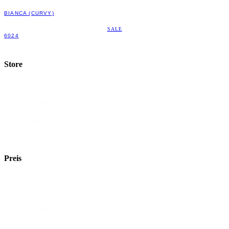
BIANCA (CURVY)
SALE
6024
1 Artikel
Store
Store
Show All
Düsseldorf
(1)
Köln
(1)
Outlet
(1)
Preis
Preis
Preis-
On Sale
(1)
2