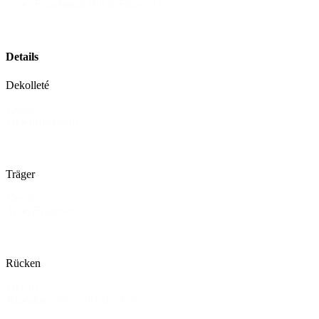
Figurbetont (Fit & Flare)
(1)
Details
Dekolleté
Details
Herzform
Dekollete
Träger
Details
Trägerlos
Träger
Rücken
Details
Geschlossener Rücken
Rücken