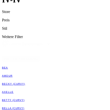
Store
Preis
Stil
Weitere Filter
Sort
Sort content
by
Alle Filter zurücksetzen
BEA
AMOUR
BECKY (CURVY)
AXELLE
BETTY (CURVY)
BELLA (CURVY)