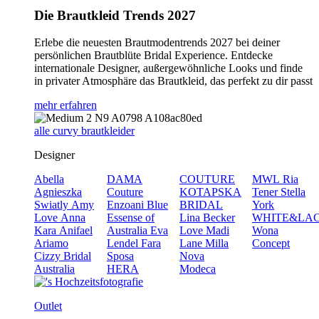
Die Brautkleid Trends 2027
Erlebe die neuesten Brautmodentrends 2027 bei deiner
persönlichen Brautblüte Bridal Experience. Entdecke
internationale Designer, außergewöhnliche Looks und finde
in privater Atmosphäre das Brautkleid, das perfekt zu dir passt
mehr erfahren
alle curvy brautkleider
Designer
Abella
DAMA
COUTURE
MWL
Ria
Agnieszka
Couture
KOTAPSKA
Tener
Stella
Swiatly
Amy
Enzoani Blue
BRIDAL
York
Love
Anna
Essense of
Lina Becker
WHITE&LA
Kara
Anifael
Australia
Eva
Love
Madi
Wona
Ariamo
Lendel
Fara
Lane
Milla
Concept
Cizzy Bridal
Sposa
Nova
Australia
HERA
Modeca
Outlet