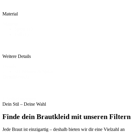
Material
Material
Spitze
(1)
Tüll
(1)
Weitere Details
Details
3D Blumen & Spitze
-
Bestickt
Details
1 Artikel anzeigen
Dein Stil – Deine Wahl
Finde dein Brautkleid mit unseren Filtern
Jede Braut ist einzigartig – deshalb bieten wir dir eine Vielzahl an