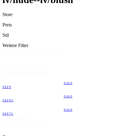
Store
Preis
Stil
Weitere Filter
Sort
Sort content
by
Alle Filter zurücksetzen
SALE
2525
SALE
24251
SALE
24371
Mehr laden
1 - 12 von 324 Artikeln