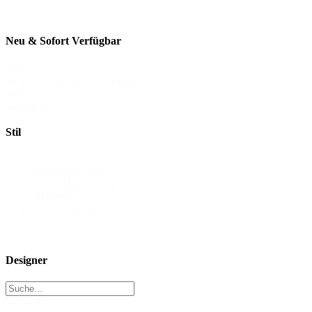
Neu & Sofort Verfügbar
Neu
Neu & Sofort Verfügbar
(10)
&
Sofort
Verfügbar
Stil
Stil
Bohemian Spirit
Clean Minimalism
Glamour
New Romance
Designer
Designer