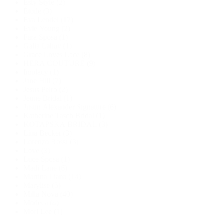
Esty Style
(2)
Étoile
(3)
Eva Lendel
(17)
Evie Young
(2)
Fara Sposa
(1)
Galia Lahav
(1)
Grace Loves Lace
(8)
HERA COUTURE
(9)
Imolacy
(1)
Jane Hill
(7)
Jesus Peiro
(2)
Jeune Bridal
(1)
Justin Alexander Signature
(6)
Katherine Tasch Bridal
(1)
KOTAPSKA BRIDAL
(3)
Lina Becker
(3)
Lorenzo Rossi
(3)
Love
(3)
Luce Sposa
(1)
Madi Lane
(6)
Martina Liana
(14)
Marylise
(5)
Milla Nova
(40)
Modeca
(4)
Mori Lee
(1)