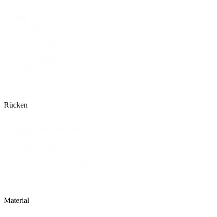
Details
Kurzarm
Träger
Langarm
Mit Trägern
Neckholder
Off-Shoulder
One Shoulder
Trägerlos
Rücken
Details
Geschlossener Rücken
Rücken
Offener Rücken
Schlüsselloch
Tiefer Rücken
Transparenter Rücken
Material
Material