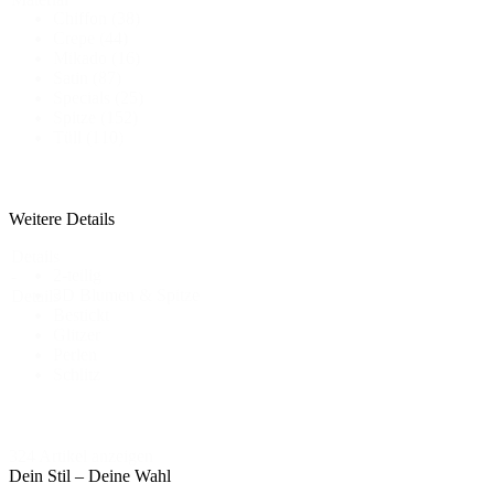
Chiffon
(38)
Crepe
(44)
Mikado
(16)
Satin
(87)
Specials
(25)
Spitze
(152)
Tüll
(110)
Weitere Details
Details
2-teilig
-
3D Blumen & Spitze
Details
Bestickt
Glitzer
Perlen
Schlitz
324 Artikel anzeigen
Dein Stil – Deine Wahl