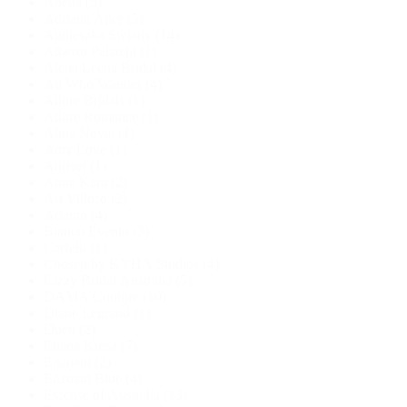
Abella
(5)
Adriana Alier
(5)
Agnieszka Swiatly
(14)
Alberto Palatchi
(1)
Alena Leena Bridal
(4)
All Who Wander
(4)
Allure Bridals
(1)
Allure Romance
(1)
Alma Novia
(1)
Amy Love
(1)
Anifael
(1)
Anna Kara
(2)
Ari Villoso
(2)
Ariamo
(4)
Bianco Evento
(3)
Carfelli
(1)
Chosen by KYHA Studios
(4)
Cizzy Bridal Australia
(5)
DAMA Couture
(10)
Diane Legrand
(1)
Duett
(2)
Eliana Kresa
(7)
Enzoani
(2)
Enzoani Blue
(4)
Essense of Australia
(13)