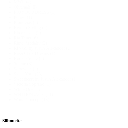
MWL
(4)
Olyamak
(8)
PIQYOURDRESS
(1)
Poirier
(1)
Pronovias
(5)
Rembo Styling
(2)
Rhea Costa
(2)
Ria Tener
(6)
Rime Arodaky
(2)
RINGS by Justin Alexander
(2)
Rosa Clara Dreams
(1)
Rue de Seine
(2)
Serene
(3)
Serravalle
(3)
Stella York
(23)
Sweetheart by Justin Alexander
(1)
Victoria Soprano
(1)
White One
(1)
WHITE&LACE
(11)
Wona Concept
(18)
Silhouette