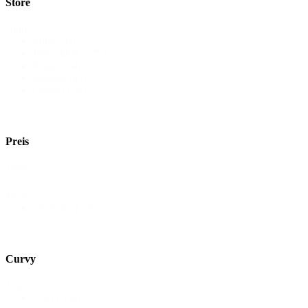
Store
Store
Show All
Düsseldorf
(177)
Köln
(234)
Krefeld
(93)
Outlet
(138)
Preis
Preis
Preis-
On Sale
(153)
2
Curvy
Curvy
Curvy
(58)