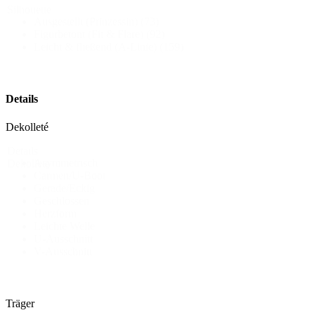
Silhouette
Ausgestellt (Prinzessin)
(73)
Figurbetont (Fit & Flare)
(92)
Leicht & fließend (A-Linie)
(159)
Details
Dekolleté
Details
Asymmetrisch
Dekollete
Carmen/U-Boot
Gerade/Eckig
Geschlossen
Herzform
Leichte Welle
U-Ausschnitt
V-Ausschnitt
Träger