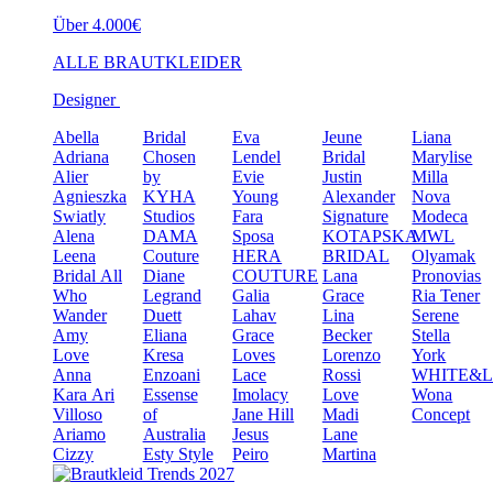
Über 4.000€
ALLE BRAUTKLEIDER
Designer
Abella
Bridal
Eva
Jeune
Liana
Adriana
Chosen
Lendel
Bridal
Marylise
Alier
by
Evie
Justin
Milla
Agnieszka
KYHA
Young
Alexander
Nova
Swiatly
Studios
Fara
Signature
Modeca
Alena
DAMA
Sposa
KOTAPSKA
MWL
Leena
Couture
HERA
BRIDAL
Olyamak
Bridal
All
Diane
COUTURE
Lana
Pronovias
Who
Legrand
Galia
Grace
Ria Tener
Wander
Duett
Lahav
Lina
Serene
Amy
Eliana
Grace
Becker
Stella
Love
Kresa
Loves
Lorenzo
York
Anna
Enzoani
Lace
Rossi
WHITE&
Kara
Ari
Essense
Imolacy
Love
Wona
Villoso
of
Jane Hill
Madi
Concept
Ariamo
Australia
Jesus
Lane
Cizzy
Esty Style
Peiro
Martina