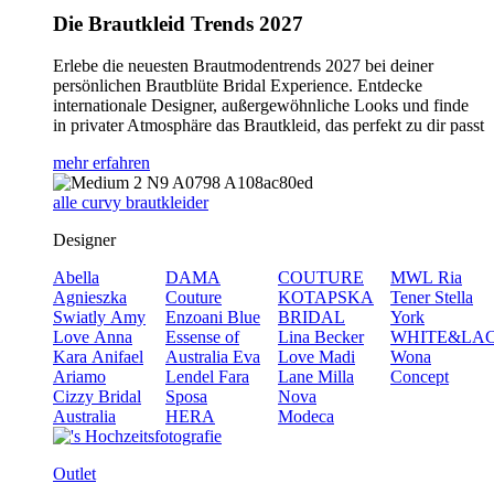
Die Brautkleid Trends 2027
Erlebe die neuesten Brautmodentrends 2027 bei deiner
persönlichen Brautblüte Bridal Experience. Entdecke
internationale Designer, außergewöhnliche Looks und finde
in privater Atmosphäre das Brautkleid, das perfekt zu dir passt
mehr erfahren
alle curvy brautkleider
Designer
Abella
DAMA
COUTURE
MWL
Ria
Agnieszka
Couture
KOTAPSKA
Tener
Stella
Swiatly
Amy
Enzoani Blue
BRIDAL
York
Love
Anna
Essense of
Lina Becker
WHITE&LA
Kara
Anifael
Australia
Eva
Love
Madi
Wona
Ariamo
Lendel
Fara
Lane
Milla
Concept
Cizzy Bridal
Sposa
Nova
Australia
HERA
Modeca
Outlet