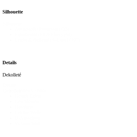
Silhouette
Silhouette
Ausgestellt (Prinzessin)
(55)
Figurbetont (Fit & Flare)
(64)
Leicht & fließend (A-Linie)
(197)
Details
Dekolleté
Details
Carmen/U-Boot
Dekollete
Gerade/Eckig
Geschlossen
Herzform
Leichte Welle
U-Ausschnitt
V-Ausschnitt