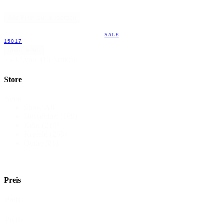
Alle Filter zurücksetzen
SALE
15017
Mehr laden
1 - 12 von 316 Artikeln
Store
Store
Show All
Düsseldorf
(169)
Köln
(216)
Krefeld
(268)
Outlet
(81)
Preis
Preis
Preis-