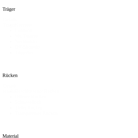
Träger
Details
Kurzarm
Träger
Langarm
Mit Trägern
Neckholder
Off-Shoulder
Trägerlos
Rücken
Details
Geschlossener Rücken
Rücken
Offener Rücken
Schlüsselloch
Tiefer Rücken
Transparenter Rücken
Material