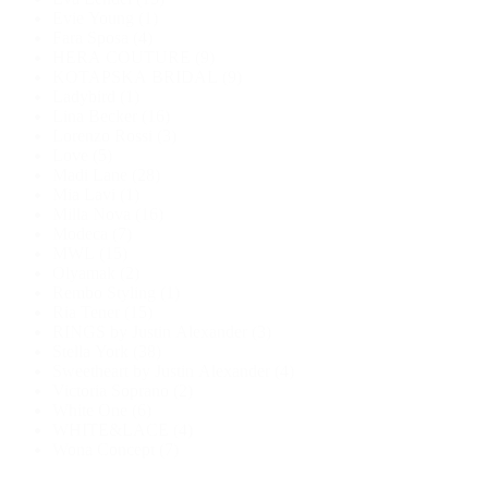
Evie Young
(1)
Fara Sposa
(4)
HERA COUTURE
(9)
KOTAPSKA BRIDAL
(9)
Ladybird
(1)
Lina Becker
(16)
Lorenzo Rossi
(3)
Love
(5)
Madi Lane
(28)
Mia Lavi
(1)
Milla Nova
(16)
Modeca
(7)
MWL
(15)
Olyamak
(2)
Rembo Styling
(1)
Ria Tener
(15)
RINGS by Justin Alexander
(3)
Stella York
(38)
Sweetheart by Justin Alexander
(4)
Victoria Soprano
(2)
White One
(6)
WHITE&LACE
(4)
Wona Concept
(7)