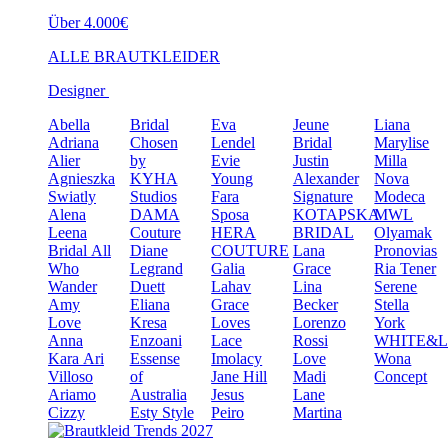
Über 4.000€
ALLE BRAUTKLEIDER
Designer
Abella
Bridal
Eva
Jeune
Liana
Adriana
Chosen
Lendel
Bridal
Marylise
Alier
by
Evie
Justin
Milla
Agnieszka
KYHA
Young
Alexander
Nova
Swiatly
Studios
Fara
Signature
Modeca
Alena
DAMA
Sposa
KOTAPSKA
MWL
Leena
Couture
HERA
BRIDAL
Olyamak
Bridal
All
Diane
COUTURE
Lana
Pronovias
Who
Legrand
Galia
Grace
Ria Tener
Wander
Duett
Lahav
Lina
Serene
Amy
Eliana
Grace
Becker
Stella
Love
Kresa
Loves
Lorenzo
York
Anna
Enzoani
Lace
Rossi
WHITE&
Kara
Ari
Essense
Imolacy
Love
Wona
Villoso
of
Jane Hill
Madi
Concept
Ariamo
Australia
Jesus
Lane
Cizzy
Esty Style
Peiro
Martina