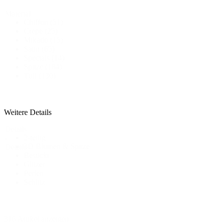
Material
Chiffon
(51)
Crepe
(25)
Mikado
(15)
Satin
(65)
Specials
(14)
Spitze
(184)
Tüll
(130)
Weitere Details
Details
2-teilig
-
3D Blumen & Spitze
Details
Bestickt
Glitzer
Perlen
Schlitz
316 Artikel anzeigen