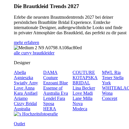
Die Brautkleid Trends 2027
Erlebe die neuesten Brautmodentrends 2027 bei deiner
persönlichen Brautblüte Bridal Experience. Entdecke
internationale Designer, außergewöhnliche Looks und finde
in privater Atmosphäre das Brautkleid, das perfekt zu dir passt
mehr erfahren
alle curvy brautkleider
Designer
Abella
DAMA
COUTURE
MWL
Ria
Agnieszka
Couture
KOTAPSKA
Tener
Stella
Swiatly
Amy
Enzoani Blue
BRIDAL
York
Love
Anna
Essense of
Lina Becker
WHITE&LA
Kara
Anifael
Australia
Eva
Love
Madi
Wona
Ariamo
Lendel
Fara
Lane
Milla
Concept
Cizzy Bridal
Sposa
Nova
Australia
HERA
Modeca
Outlet