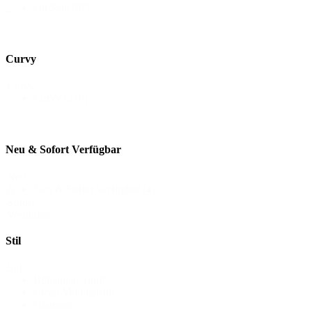
On Sale
(97)
2
Curvy
Curvy
Curvy
(316)
Neu & Sofort Verfügbar
Neu
Neu & Sofort Verfügbar
(4)
&
Sofort
Verfügbar
Stil
Stil
Bohemian Spirit
Clean Minimalism
Glamour