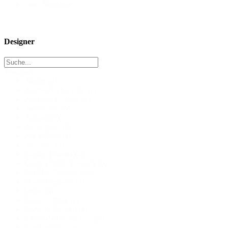
New Romance
Designer
Designer
Abella
(4)
Agnieszka Swiatly
(1)
All Who Wander
(1)
Amy Love
(6)
Anifael
(7)
Anna Kara
(5)
Ari Villoso
(1)
Ariamo
(11)
Bianco Evento
(8)
Cizzy Bridal Australia
(6)
DAMA Couture
(22)
Diane Legrand
(3)
Duett
(5)
Enzoani Blue
(1)
Enzoani Portrait
(1)
Essense of Australia
(28)
Eva Lendel
(15)