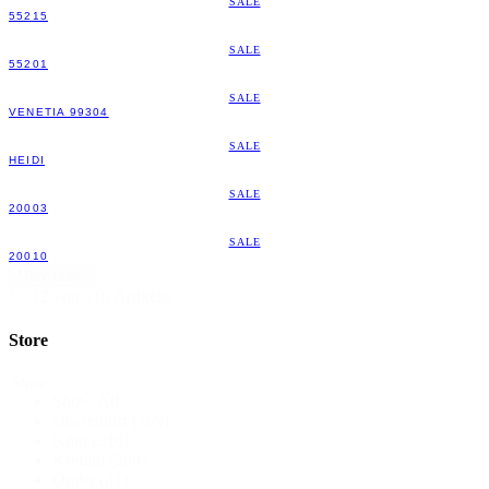
SALE
55215
SALE
55201
SALE
VENETIA 99304
SALE
HEIDI
SALE
20003
SALE
20010
Mehr laden
1 - 12 von 316 Artikeln
Store
Store
Show All
Düsseldorf
(169)
Köln
(216)
Krefeld
(268)
Outlet
(81)