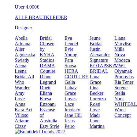
Über 4.000€
ALLE BRAUTKLEIDER
Designer
Abella
Bridal
Eva
Jeune
Liana
Adriana
Chosen
Lendel
Bridal
Marylise
Alier
by
Evie
Justin
Milla
Agnieszka
KYHA
Young
Alexander
Nova
Swiatly
Studios
Fara
Signature
Modeca
Alena
DAMA
Sposa
KOTAPSKA
MWL
Leena
Couture
HERA
BRIDAL
Olyamak
Bridal
All
Diane
COUTURE
Lana
Pronovias
Who
Legrand
Galia
Grace
Ria Tener
Wander
Duett
Lahav
Lina
Serene
Amy
Eliana
Grace
Becker
Stella
Love
Kresa
Loves
Lorenzo
York
Anna
Enzoani
Lace
Rossi
WHITE&
Kara
Ari
Essense
Imolacy
Love
Wona
Villoso
of
Jane Hill
Madi
Concept
Ariamo
Australia
Jesus
Lane
Cizzy
Esty Style
Peiro
Martina