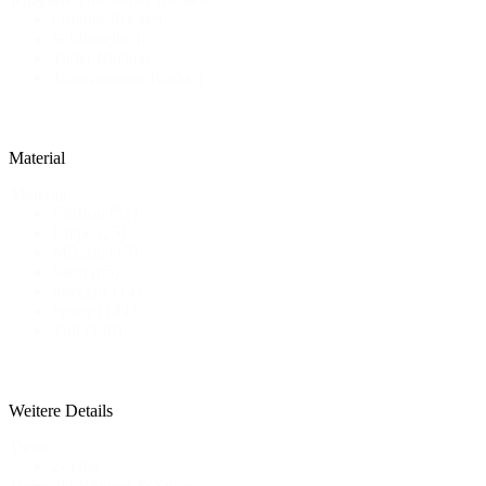
Rücken
Offener Rücken
Schlüsselloch
Tiefer Rücken
Transparenter Rücken
Material
Material
Chiffon
(51)
Crepe
(25)
Mikado
(15)
Satin
(65)
Specials
(14)
Spitze
(184)
Tüll
(130)
Weitere Details
Details
2-teilig
-
3D Blumen & Spitze