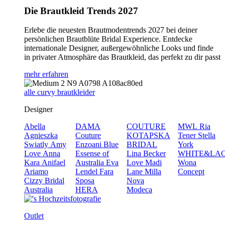
Die Brautkleid Trends 2027
Erlebe die neuesten Brautmodentrends 2027 bei deiner
persönlichen Brautblüte Bridal Experience. Entdecke
internationale Designer, außergewöhnliche Looks und finde
in privater Atmosphäre das Brautkleid, das perfekt zu dir passt
mehr erfahren
alle curvy brautkleider
Designer
Abella
DAMA
COUTURE
MWL
Ria
Agnieszka
Couture
KOTAPSKA
Tener
Stella
Swiatly
Amy
Enzoani Blue
BRIDAL
York
Love
Anna
Essense of
Lina Becker
WHITE&LA
Kara
Anifael
Australia
Eva
Love
Madi
Wona
Ariamo
Lendel
Fara
Lane
Milla
Concept
Cizzy Bridal
Sposa
Nova
Australia
HERA
Modeca
Outlet