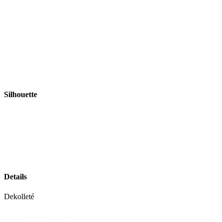
RINGS by Justin Alexander
(3)
Stella York
(38)
Sweetheart by Justin Alexander
(4)
Victoria Soprano
(2)
White One
(6)
WHITE&LACE
(4)
Wona Concept
(7)
Silhouette
Silhouette
Ausgestellt (Prinzessin)
(55)
Figurbetont (Fit & Flare)
(64)
Leicht & fließend (A-Linie)
(197)
Details
Dekolleté
Details
Carmen/U-Boot