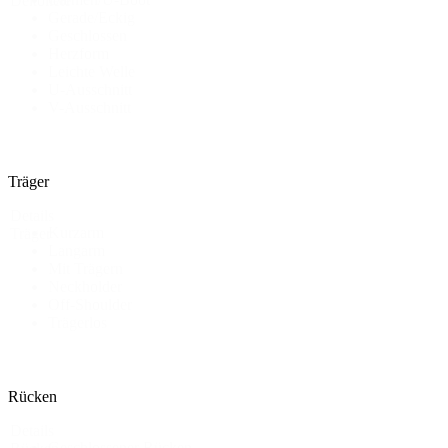
Dekollete
Gerade/Eckig
Geschlossen
Herzform
Leichte Welle
U-Ausschnitt
V-Ausschnitt
Träger
Details
Kurzarm
Träger
Langarm
Mit Trägern
Neckholder
Off-Shoulder
Trägerlos
Rücken
Details
Geschlossener Rücken