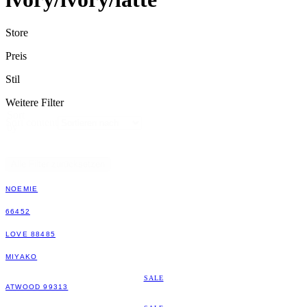
Store
Preis
Stil
Weitere Filter
Sort
Sort content
by
Alle Filter zurücksetzen
NOEMIE
66452
LOVE 88485
MIYAKO
SALE
ATWOOD 99313