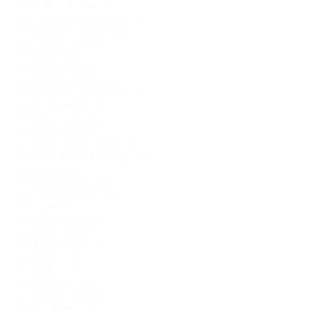
Bianco Evento
(8)
Cizzy Bridal Australia
(6)
DAMA Couture
(22)
Diane Legrand
(3)
Duett
(5)
Enzoani Blue
(1)
Enzoani Portrait
(1)
Essense of Australia
(28)
Eva Lendel
(15)
Evie Young
(1)
Fara Sposa
(4)
HERA COUTURE
(9)
KOTAPSKA BRIDAL
(9)
Ladybird
(1)
Lina Becker
(16)
Lorenzo Rossi
(3)
Love
(5)
Madi Lane
(28)
Mia Lavi
(1)
Milla Nova
(16)
Modeca
(7)
MWL
(15)
Olyamak
(2)
Rembo Styling
(1)
Ria Tener
(15)