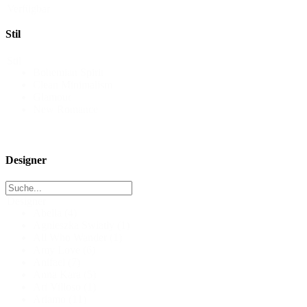
Verfügbar
Stil
Stil
Bohemian Spirit
Clean Minimalism
Glamour
New Romance
Designer
Designer
Abella
(4)
Agnieszka Swiatly
(1)
All Who Wander
(1)
Amy Love
(6)
Anifael
(7)
Anna Kara
(5)
Ari Villoso
(1)
Ariamo
(11)