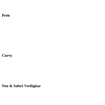
Preis
Preis
Preis-
On Sale
(98)
2
Curvy
Curvy
Curvy
(316)
Neu & Sofort Verfügbar
Neu
Neu & Sofort Verfügbar
(4)
&
Sofort