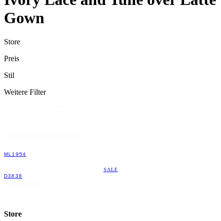
Gown
Store
Preis
Stil
Weitere Filter
Sort
Sort content
by
Alle Filter zurücksetzen
ML1954
SALE
D3838
Mehr laden
1 - 12 von 316 Artikeln
Store