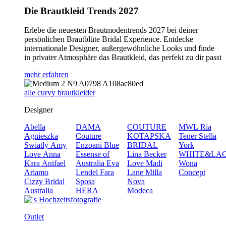
Die Brautkleid Trends 2027
Erlebe die neuesten Brautmodentrends 2027 bei deiner
persönlichen Brautblüte Bridal Experience. Entdecke
internationale Designer, außergewöhnliche Looks und finde
in privater Atmosphäre das Brautkleid, das perfekt zu dir passt
mehr erfahren
alle curvy brautkleider
Designer
Abella
DAMA
COUTURE
MWL
Ria
Agnieszka
Couture
KOTAPSKA
Tener
Stella
Swiatly
Amy
Enzoani Blue
BRIDAL
York
Love
Anna
Essense of
Lina Becker
WHITE&LA
Kara
Anifael
Australia
Eva
Love
Madi
Wona
Ariamo
Lendel
Fara
Lane
Milla
Concept
Cizzy Bridal
Sposa
Nova
Australia
HERA
Modeca
Outlet