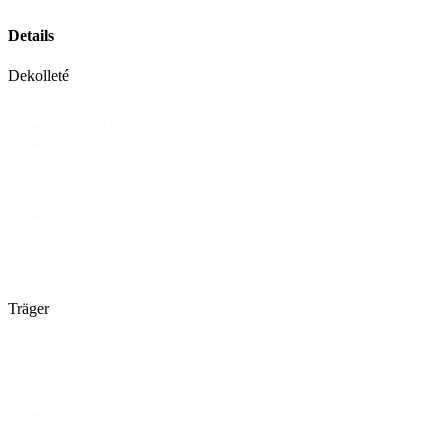
Details
Dekolleté
Details
Carmen/U-Boot
Dekollete
Gerade/Eckig
Geschlossen
Herzform
Leichte Welle
U-Ausschnitt
V-Ausschnitt
Träger
Details
Kurzarm
Träger
Langarm
Mit Trägern
Neckholder
Off-Shoulder