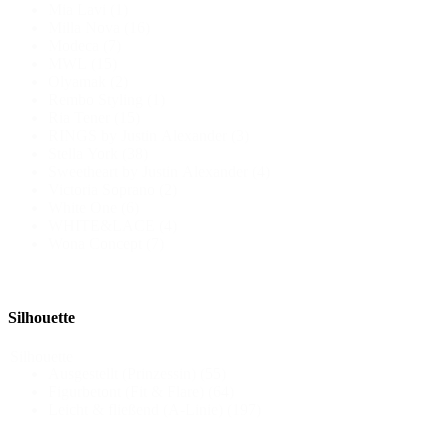
Mia Lavi
(1)
Milla Nova
(16)
Modeca
(7)
MWL
(15)
Olyamak
(2)
Rembo Styling
(1)
Ria Tener
(15)
RINGS by Justin Alexander
(3)
Stella York
(38)
Sweetheart by Justin Alexander
(4)
Victoria Soprano
(2)
White One
(6)
WHITE&LACE
(4)
Wona Concept
(7)
Silhouette
Silhouette
Ausgestellt (Prinzessin)
(55)
Figurbetont (Fit & Flare)
(64)
Leicht & fließend (A-Linie)
(197)