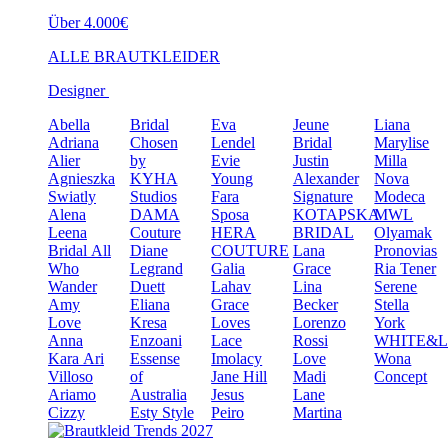
Über 4.000€
ALLE BRAUTKLEIDER
Designer
Abella
Bridal
Eva
Jeune
Liana
Adriana
Chosen
Lendel
Bridal
Marylise
Alier
by
Evie
Justin
Milla
Agnieszka
KYHA
Young
Alexander
Nova
Swiatly
Studios
Fara
Signature
Modeca
Alena
DAMA
Sposa
KOTAPSKA
MWL
Leena
Couture
HERA
BRIDAL
Olyamak
Bridal
All
Diane
COUTURE
Lana
Pronovias
Who
Legrand
Galia
Grace
Ria Tener
Wander
Duett
Lahav
Lina
Serene
Amy
Eliana
Grace
Becker
Stella
Love
Kresa
Loves
Lorenzo
York
Anna
Enzoani
Lace
Rossi
WHITE&
Kara
Ari
Essense
Imolacy
Love
Wona
Villoso
of
Jane Hill
Madi
Concept
Ariamo
Australia
Jesus
Lane
Cizzy
Esty Style
Peiro
Martina