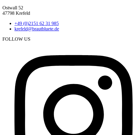
Ostwall 52
47798 Krefeld
+49 (0)2151 62 31 985
krefeld@brautbluete.de
FOLLOW US