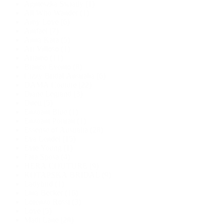
Agnieszka Swiatly
(1)
All Who Wander
(1)
Amy Love
(6)
Anifael
(7)
Anna Kara
(5)
Ari Villoso
(1)
Ariamo
(11)
Bianco Evento
(8)
Cizzy Bridal Australia
(6)
DAMA Couture
(22)
Diane Legrand
(3)
Duett
(5)
Enzoani Blue
(1)
Enzoani Portrait
(1)
Essense of Australia
(28)
Eva Lendel
(15)
Evie Young
(1)
Fara Sposa
(4)
HERA COUTURE
(9)
KOTAPSKA BRIDAL
(9)
Ladybird
(1)
Lina Becker
(16)
Lorenzo Rossi
(3)
Love
(5)
Madi Lane
(28)