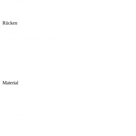
Trägerlos
Rücken
Details
Geschlossener Rücken
Rücken
Offener Rücken
Schlüsselloch
Tiefer Rücken
Transparenter Rücken
Material
Material
Chiffon
(51)
Crepe
(25)
Mikado
(15)
Satin
(65)
Specials
(14)
Spitze
(184)
Tüll
(130)