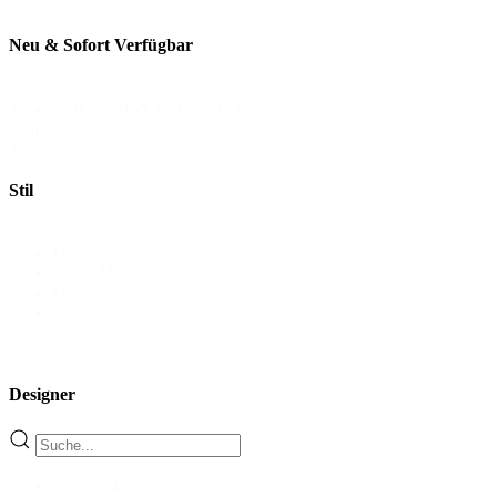
Neu & Sofort Verfügbar
Neu
Neu & Sofort Verfügbar
(4)
&
Sofort
Verfügbar
Stil
Stil
Bohemian Spirit
Clean Minimalism
Glamour
New Romance
Designer
Designer
Abella
(4)