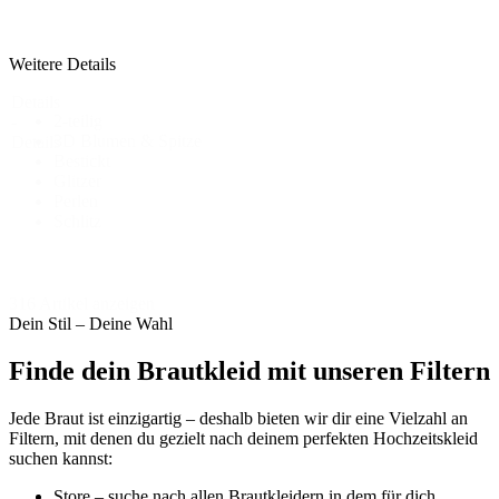
Weitere Details
Details
2-teilig
-
3D Blumen & Spitze
Details
Bestickt
Glitzer
Perlen
Schlitz
316 Artikel anzeigen
Dein Stil – Deine Wahl
Finde dein Brautkleid mit unseren Filtern
Jede Braut ist einzigartig – deshalb bieten wir dir eine Vielzahl an
Filtern, mit denen du gezielt nach deinem perfekten Hochzeitskleid
suchen kannst:
Store – suche nach allen Brautkleidern in dem für dich