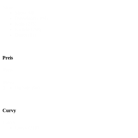
Store
Show All
Düsseldorf
(169)
Köln
(215)
Krefeld
(268)
Outlet
(81)
Preis
Preis
Preis-
On Sale
(96)
2
Curvy
Curvy
Curvy
(316)