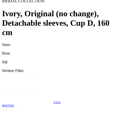
BRIDAL COLLECTION
Ivory, Original (no change),
Detachable sleeves, Cup D, 160
cm
Store
Preis
Stil
Weitere Filter
Sort
Sort content
by
Alle Filter zurücksetzen
SALE
WINTER
Mehr laden