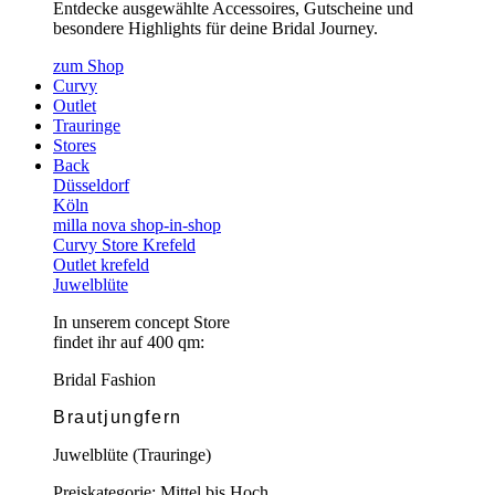
Entdecke ausgewählte Accessoires, Gutscheine und
besondere Highlights für deine Bridal Journey.
zum Shop
Curvy
Outlet
Trauringe
Stores
Back
Düsseldorf
Köln
milla nova shop-in-shop
Curvy Store Krefeld
Outlet krefeld
Juwelblüte
In unserem concept Store
findet ihr auf 400 qm:
Bridal Fashion
Brautjungfern
Juwelblüte (Trauringe)
Preiskategorie: Mittel bis Hoch