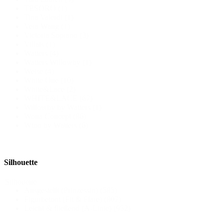
TESORO
(1)
Tina Valerdi
(1)
Vera Wang
(1)
Victoria Soprano
(3)
Villais
(1)
Watters
(4)
Watters Willowby
(1)
Weise
(4)
White One
(10)
White&Lace
(2)
WHITE&LACE
(67)
Willowby by Watters
(1)
Wona Concept
(86)
Wtoo by Watters
(6)
Silhouette
Silhouette
Ausgestellt (Prinzessin)
(585)
Figurbetont (Fit & Flare)
(807)
Leicht & fließend (A-Linie)
(952)