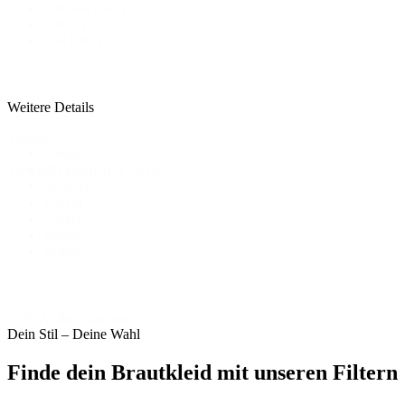
Specials
(181)
Spitze
(1285)
Tüll
(982)
Weitere Details
Details
2-teilig
-
3D Blumen & Spitze
Details
Bestickt
Federn
Glitzer
Perlen
Schlitz
2379 Artikel anzeigen
Dein Stil – Deine Wahl
Finde dein Brautkleid mit unseren Filtern