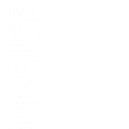
Lina Becker
(64)
Lisa Donetti
(1)
Loren Bridal
(1)
Loren Bridal Wear
(3)
Lorenzo Rossi
(19)
Love
(24)
Lovers Society
(6)
Luce Sposa
(7)
Madi Lane
(98)
MADIONI
(7)
Mark Lesley
(1)
Martina Liana
(53)
Marylise
(25)
Mia Lavi
(9)
Milla Nova
(206)
Modeca
(30)
Moonlight
(1)
Mori Lee
(11)
MWL
(93)
Nicole Milano
(7)
Novabella
(4)
Noya by Riki Dalal
(2)
Olvis
(5)
Olyamak
(56)
Oxford street
(2)