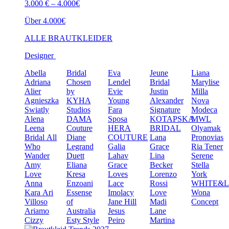
3.000 € – 4.000€
Über 4.000€
ALLE BRAUTKLEIDER
Designer
Abella
Bridal
Eva
Jeune
Liana
Adriana
Chosen
Lendel
Bridal
Marylise
Alier
by
Evie
Justin
Milla
Agnieszka
KYHA
Young
Alexander
Nova
Swiatly
Studios
Fara
Signature
Modeca
Alena
DAMA
Sposa
KOTAPSKA
MWL
Leena
Couture
HERA
BRIDAL
Olyamak
Bridal
All
Diane
COUTURE
Lana
Pronovias
Who
Legrand
Galia
Grace
Ria Tener
Wander
Duett
Lahav
Lina
Serene
Amy
Eliana
Grace
Becker
Stella
Love
Kresa
Loves
Lorenzo
York
Anna
Enzoani
Lace
Rossi
WHITE&
Kara
Ari
Essense
Imolacy
Love
Wona
Villoso
of
Jane Hill
Madi
Concept
Ariamo
Australia
Jesus
Lane
Cizzy
Esty Style
Peiro
Martina