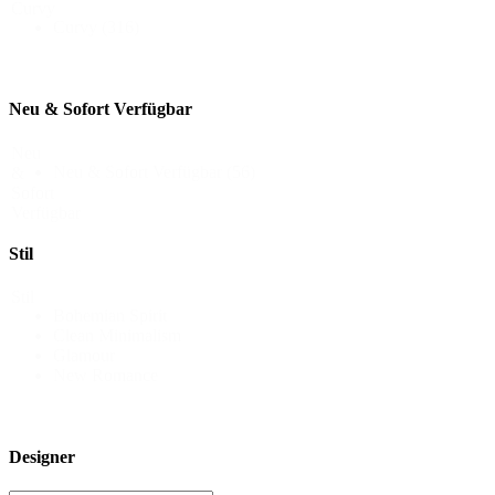
Curvy
Curvy
(316)
Neu & Sofort Verfügbar
Neu
Neu & Sofort Verfügbar
(56)
&
Sofort
Verfügbar
Stil
Stil
Bohemian Spirit
Clean Minimalism
Glamour
New Romance
Designer