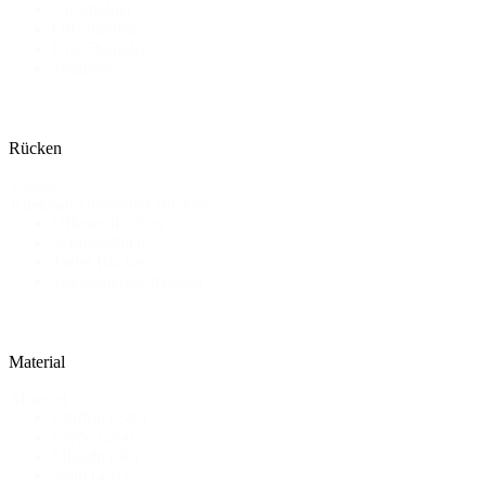
Neckholder
Off-Shoulder
One Shoulder
Trägerlos
Rücken
Details
Geschlossener Rücken
Rücken
Offener Rücken
Schlüsselloch
Tiefer Rücken
Transparenter Rücken
Material
Material
Chiffon
(240)
Crepe
(264)
Mikado
(96)
Satin
(431)