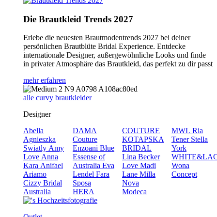
Die Brautkleid Trends 2027
Erlebe die neuesten Brautmodentrends 2027 bei deiner
persönlichen Brautblüte Bridal Experience. Entdecke
internationale Designer, außergewöhnliche Looks und finde
in privater Atmosphäre das Brautkleid, das perfekt zu dir passt
mehr erfahren
alle curvy brautkleider
Designer
Abella
DAMA
COUTURE
MWL
Ria
Agnieszka
Couture
KOTAPSKA
Tener
Stella
Swiatly
Amy
Enzoani Blue
BRIDAL
York
Love
Anna
Essense of
Lina Becker
WHITE&LA
Kara
Anifael
Australia
Eva
Love
Madi
Wona
Ariamo
Lendel
Fara
Lane
Milla
Concept
Cizzy Bridal
Sposa
Nova
Australia
HERA
Modeca
Outlet