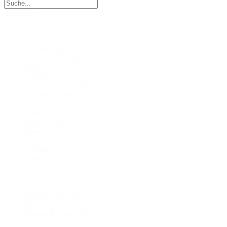
Designer
ABBY WAITS
(5)
Abella
(29)
Adore by Justin Alexander
(2)
Adriana Alier
(9)
Agnieszka Swiatly
(37)
AIRE
(5)
Alberto Palatchi
(5)
Alena Leena Bridal
(29)
All Who Wander
(23)
Allure Bridals
(21)
Allure Couture
(1)
Allure Romance
(3)
Alma Novia
(3)
Amy Love
(18)
Anifael
(7)
Anna Kara
(52)
Ari Villoso
(19)
Ariamo
(59)
Aye by Anna Kara
(2)
Badgley Mischka
(3)
Beccar
(1)
Bianco Evento
(46)
by Watters
(27)