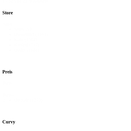
1 - 52 von 2379 Artikeln
Store
Store
Show All
Düsseldorf
(1161)
Köln
(1564)
Krefeld
(717)
Outlet
(1104)
Preis
Preis
Preis-
On Sale
(1273)
2
Curvy