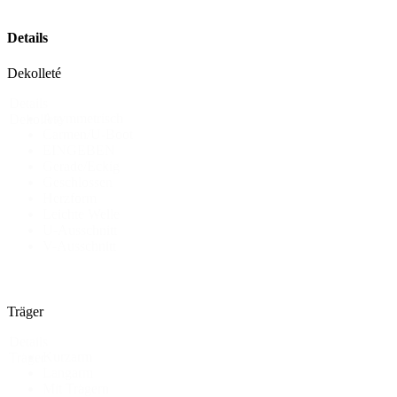
Details
Dekolleté
Details
Asymmetrisch
Dekollete
Carmen/U-Boot
EINGEBEN
Gerade/Eckig
Geschlossen
Herzform
Leichte Welle
U-Ausschnitt
V-Ausschnitt
Träger
Details
Kurzarm
Träger
Langarm
Mit Trägern