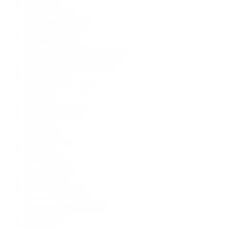
Carfelli
(1)
Casablanca
(1)
Catherine Deane
(1)
Chérie by OUI
(6)
Chiara Boni
(5)
Chosen by KYHA Studios
(32)
Christian Koehlert GmbH
(3)
Cizzy Bridal Australia
(10)
Cymbeline
(4)
DAMA Couture
(71)
Delsa
(2)
Diane Legrand
(14)
Divine Atelier
(5)
Duett
(9)
Eddy K
(5)
Eliana Kresa
(7)
Elope
(4)
ÉLYSÉE
(2)
Emmy Mae
(1)
Enzoani
(12)
Enzoani Blue
(30)
Enzoani Portrait
(1)
Essense of Australia
(91)
Esty Style
(6)
Étoile
(7)