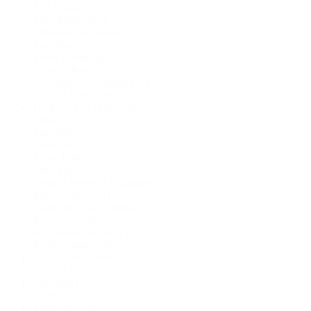
Eva Lendel
(117)
Evie Young
(32)
Fabienne Alagama
(2)
Fara Sposa
(19)
Freda Bennet
(4)
Galia Lahav
(8)
Giovanna Alessandro
(21)
Grace Loves Lace
(28)
HERA COUTURE
(29)
Imolacy
(17)
Jane Hill
(23)
Jesus Peiro
(30)
Jeune Bridal
(7)
Julie Vino
(5)
Justin Alexander Signature
(26)
Kate Gubanyi
(1)
Katherine Tasch Bridal
(2)
Katy Corso
(4)
KE Fashion Agency
(1)
Kelly Faetanini
(2)
KOTAPSKA BRIDAL
(17)
LA SPOSA
(2)
Ladybird
(2)
Lana Grace
(5)
Lillian West
(2)