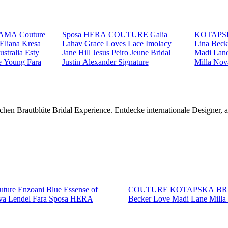
AMA Couture
Sposa
HERA COUTURE
Galia
KOTAPS
Eliana Kresa
Lahav
Grace Loves Lace
Imolacy
Lina Bec
ustralia
Esty
Jane Hill
Jesus Peiro
Jeune Bridal
Madi Lan
e Young
Fara
Justin Alexander Signature
Milla No
chen Brautblüte Bridal Experience. Entdecke internationale Designer,
ture
Enzoani Blue
Essense of
COUTURE
KOTAPSKA B
va Lendel
Fara Sposa
HERA
Becker
Love
Madi Lane
Mill