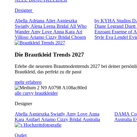
Designer
Abella
Adriana Alier
Agnieszka
by KYHA Studios
D
Swiatly
Alena Leena Bridal
All Who
Diane Legrand
Duett
Wander
Amy Love
Anna Kara
Ari
Enzoani
Essense of A
Villoso
Ariamo
Cizzy Bridal
Chosen
Style
Eva Lendel
Evi
Die Brautkleid Trends 2027
Erlebe die neuesten Brautmodentrends 2027 bei deiner persönli
Brautkleid, das perfekt zu dir passt
mehr erfahren
alle curvy brautkleider
Designer
Abella
Agnieszka Swiatly
Amy Love
Anna
DAMA Cou
Kara
Anifael
Ariamo
Cizzy Bridal Australia
Australia
E
Outlet