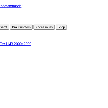
andesamtmode
!
esamt
Brautjungfern
Accessoires
Shop