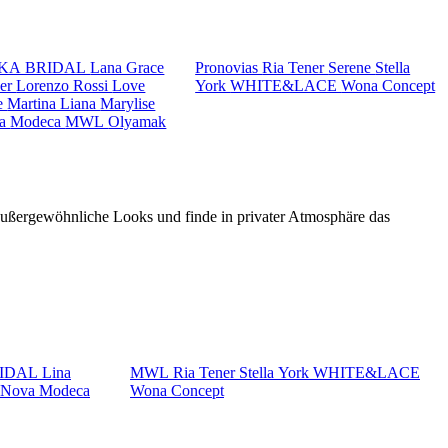
KA BRIDAL
Lana Grace
Pronovias
Ria Tener
Serene
Stella
ker
Lorenzo Rossi
Love
York
WHITE&LACE
Wona Concept
e
Martina Liana
Marylise
va
Modeca
MWL
Olyamak
 außergewöhnliche Looks und finde in privater Atmosphäre das
RIDAL
Lina
MWL
Ria Tener
Stella York
WHITE&LACE
a Nova
Modeca
Wona Concept