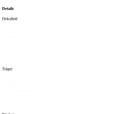
Details
Dekolleté
Details
Gerade/Eckig
Dekollete
Geschlossen
Herzform
Leichte Welle
V-Ausschnitt
Träger
Details
Kurzarm
Träger
Mit Trägern
Neckholder
Trägerlos