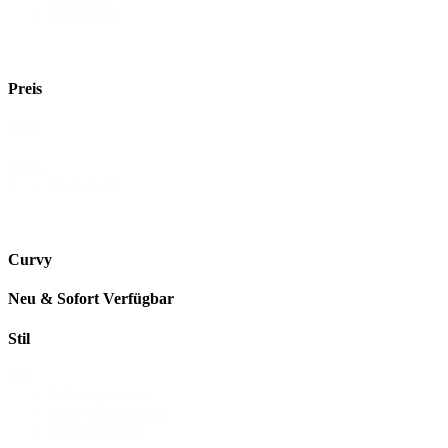
Krefeld
(9)
Preis
Preis
Preis-
On Sale
(8)
2
Curvy
Neu & Sofort Verfügbar
Stil
Stil
Bohemian Spirit
Clean Minimalism
New Romance