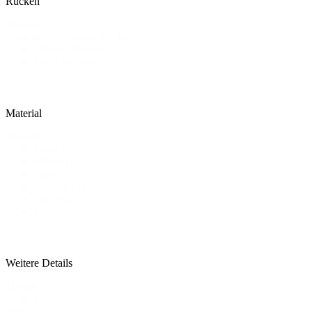
Rücken
Details
Geschlossener Rücken
Rücken
Offener Rücken
Tiefer Rücken
Material
Material
Crepe
(4)
Mikado
(1)
Satin
(5)
Specials
(1)
Spitze
(2)
Tüll
(2)
Weitere Details
Details
Federn
-
Details