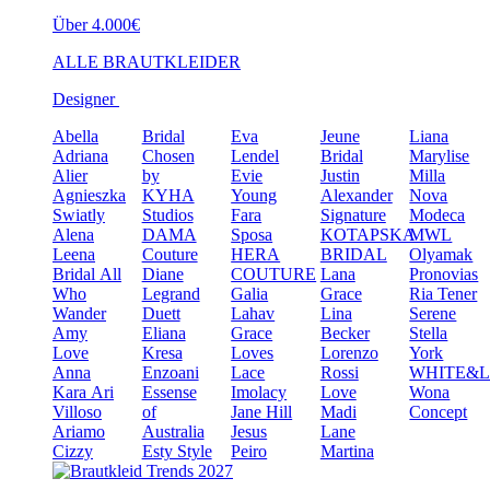
Über 4.000€
ALLE BRAUTKLEIDER
Designer
Abella
Bridal
Eva
Jeune
Liana
Adriana
Chosen
Lendel
Bridal
Marylise
Alier
by
Evie
Justin
Milla
Agnieszka
KYHA
Young
Alexander
Nova
Swiatly
Studios
Fara
Signature
Modeca
Alena
DAMA
Sposa
KOTAPSKA
MWL
Leena
Couture
HERA
BRIDAL
Olyamak
Bridal
All
Diane
COUTURE
Lana
Pronovias
Who
Legrand
Galia
Grace
Ria Tener
Wander
Duett
Lahav
Lina
Serene
Amy
Eliana
Grace
Becker
Stella
Love
Kresa
Loves
Lorenzo
York
Anna
Enzoani
Lace
Rossi
WHITE&
Kara
Ari
Essense
Imolacy
Love
Wona
Villoso
of
Jane Hill
Madi
Concept
Ariamo
Australia
Jesus
Lane
Cizzy
Esty Style
Peiro
Martina