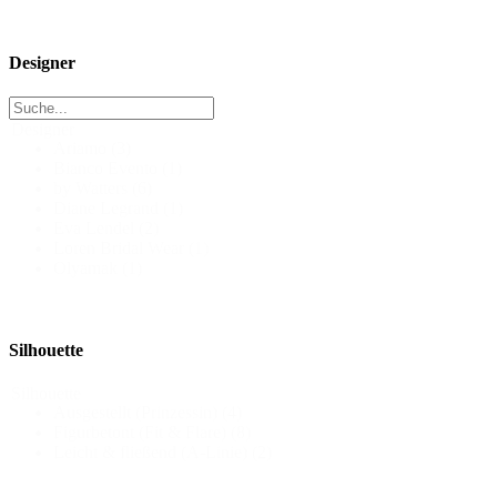
Designer
Designer
Ariamo
(3)
Bianco Evento
(1)
by Watters
(6)
Diane Legrand
(1)
Eva Lendel
(2)
Loren Bridal Wear
(1)
Olyamak
(1)
Silhouette
Silhouette
Ausgestellt (Prinzessin)
(4)
Figurbetont (Fit & Flare)
(8)
Leicht & fließend (A-Linie)
(2)