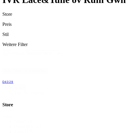
Store
Preis
Stil
Weitere Filter
Sort
Sort content
by
Alle Filter zurücksetzen
D4329
Mehr laden
1 - 12 von 15 Artikeln
Store
Store
Show All
Düsseldorf
(2)
Köln
(12)