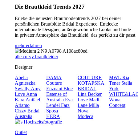
Die Brautkleid Trends 2027
Erlebe die neuesten Brautmodentrends 2027 bei deiner
persönlichen Brautblüte Bridal Experience. Entdecke
internationale Designer, außergewöhnliche Looks und finde
in privater Atmosphäre das Brautkleid, das perfekt zu dir passt
mehr erfahren
alle curvy brautkleider
Designer
Abella
DAMA
COUTURE
MWL
Ria
Agnieszka
Couture
KOTAPSKA
Tener
Stella
Swiatly
Amy
Enzoani Blue
BRIDAL
York
Love
Anna
Essense of
Lina Becker
WHITE&LA
Kara
Anifael
Australia
Eva
Love
Madi
Wona
Ariamo
Lendel
Fara
Lane
Milla
Concept
Cizzy Bridal
Sposa
Nova
Australia
HERA
Modeca
Outlet