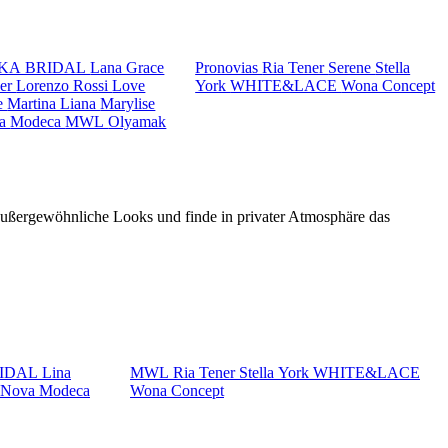
KA BRIDAL
Lana Grace
Pronovias
Ria Tener
Serene
Stella
ker
Lorenzo Rossi
Love
York
WHITE&LACE
Wona Concept
e
Martina Liana
Marylise
va
Modeca
MWL
Olyamak
 außergewöhnliche Looks und finde in privater Atmosphäre das
RIDAL
Lina
MWL
Ria Tener
Stella York
WHITE&LACE
a Nova
Modeca
Wona Concept