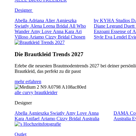
Designer
Abella
Adriana Alier
Agnieszka
by KYHA Studios
D
Swiatly
Alena Leena Bridal
All Who
Diane Legrand
Duett
Wander
Amy Love
Anna Kara
Ari
Enzoani
Essense of A
Villoso
Ariamo
Cizzy Bridal
Chosen
Style
Eva Lendel
Evi
Die Brautkleid Trends 2027
Erlebe die neuesten Brautmodentrends 2027 bei deiner persönli
Brautkleid, das perfekt zu dir passt
mehr erfahren
alle curvy brautkleider
Designer
Abella
Agnieszka Swiatly
Amy Love
Anna
DAMA Cou
Kara
Anifael
Ariamo
Cizzy Bridal Australia
Australia
E
Outlet