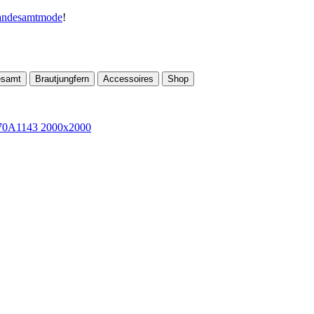
andesamtmode
!
esamt
Brautjungfern
Accessoires
Shop