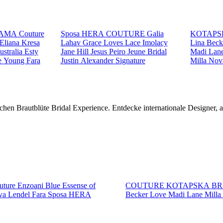
AMA Couture
Sposa
HERA COUTURE
Galia
KOTAPS
Eliana Kresa
Lahav
Grace Loves Lace
Imolacy
Lina Bec
ustralia
Esty
Jane Hill
Jesus Peiro
Jeune Bridal
Madi Lan
e Young
Fara
Justin Alexander Signature
Milla No
chen Brautblüte Bridal Experience. Entdecke internationale Designer,
ture
Enzoani Blue
Essense of
COUTURE
KOTAPSKA B
va Lendel
Fara Sposa
HERA
Becker
Love
Madi Lane
Mill