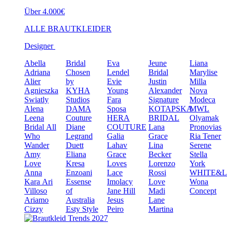
Über 4.000€
ALLE BRAUTKLEIDER
Designer
Abella
Bridal
Eva
Jeune
Liana
Adriana
Chosen
Lendel
Bridal
Marylise
Alier
by
Evie
Justin
Milla
Agnieszka
KYHA
Young
Alexander
Nova
Swiatly
Studios
Fara
Signature
Modeca
Alena
DAMA
Sposa
KOTAPSKA
MWL
Leena
Couture
HERA
BRIDAL
Olyamak
Bridal
All
Diane
COUTURE
Lana
Pronovias
Who
Legrand
Galia
Grace
Ria Tener
Wander
Duett
Lahav
Lina
Serene
Amy
Eliana
Grace
Becker
Stella
Love
Kresa
Loves
Lorenzo
York
Anna
Enzoani
Lace
Rossi
WHITE&
Kara
Ari
Essense
Imolacy
Love
Wona
Villoso
of
Jane Hill
Madi
Concept
Ariamo
Australia
Jesus
Lane
Cizzy
Esty Style
Peiro
Martina