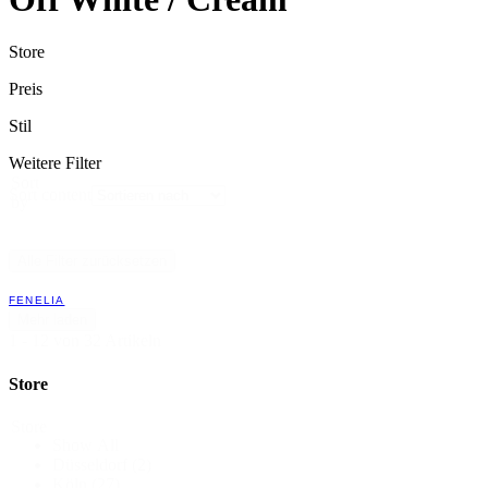
Store
Preis
Stil
Weitere Filter
Sort
Sort content
by
Alle Filter zurücksetzen
FENELIA
Mehr laden
1 - 12 von 32 Artikeln
Store
Store
Show All
Düsseldorf
(2)
Köln
(27)