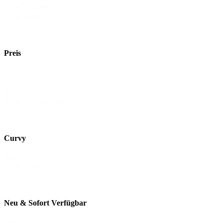
Krefeld
(27)
Outlet
(2)
Preis
Preis
Preis-
On Sale
(10)
2
Curvy
Curvy
Curvy
(2)
Neu & Sofort Verfügbar
Neu