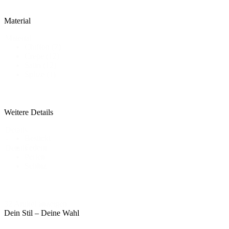
Material
Material
Chiffon
(7)
Crepe
(12)
Satin
(12)
Spitze
(1)
Weitere Details
Details
Bestickt
-
Federn
Details
Perlen
Schlitz
32 Artikel anzeigen
Dein Stil – Deine Wahl