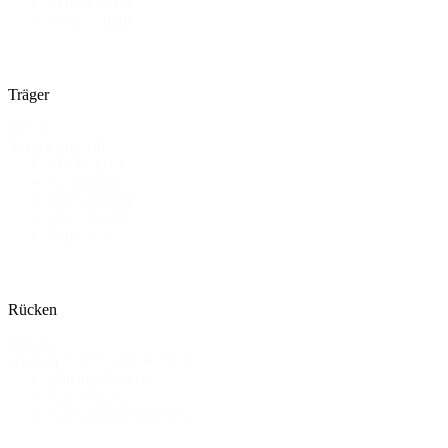
Leichte Welle
V-Ausschnitt
Träger
Details
Langarm
Träger
Mit Trägern
Neckholder
Off-Shoulder
One Shoulder
Trägerlos
Rücken
Details
Geschlossener Rücken
Rücken
Offener Rücken
Tiefer Rücken
Transparenter Rücken