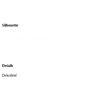
White One
(1)
Wona Concept
(1)
Silhouette
Silhouette
Ausgestellt (Prinzessin)
(2)
Figurbetont (Fit & Flare)
(21)
Leicht & fließend (A-Linie)
(9)
Details
Dekolleté
Details
Asymmetrisch
Dekollete
Carmen/U-Boot
Gerade/Eckig
Geschlossen
Herzform