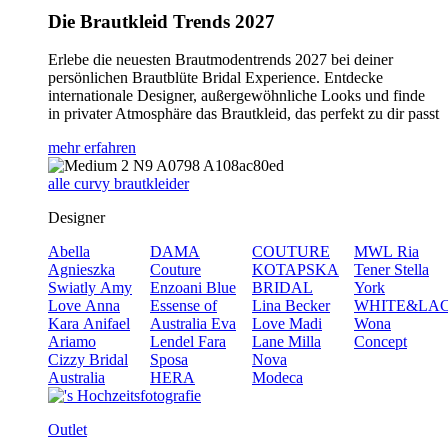
Die Brautkleid Trends 2027
Erlebe die neuesten Brautmodentrends 2027 bei deiner
persönlichen Brautblüte Bridal Experience. Entdecke
internationale Designer, außergewöhnliche Looks und finde
in privater Atmosphäre das Brautkleid, das perfekt zu dir passt
mehr erfahren
alle curvy brautkleider
Designer
Abella
DAMA
COUTURE
MWL
Ria
Agnieszka
Couture
KOTAPSKA
Tener
Stella
Swiatly
Amy
Enzoani Blue
BRIDAL
York
Love
Anna
Essense of
Lina Becker
WHITE&LA
Kara
Anifael
Australia
Eva
Love
Madi
Wona
Ariamo
Lendel
Fara
Lane
Milla
Concept
Cizzy Bridal
Sposa
Nova
Australia
HERA
Modeca
Outlet