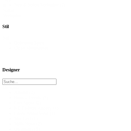
Neu & Sofort Verfügbar
(2)
&
Sofort
Verfügbar
Stil
Stil
Bohemian Spirit
Clean Minimalism
Designer
Designer
Ariamo
(2)
Bianco Evento
(7)
Fara Sposa
(2)
KE Fashion Agency
(1)
Loren Bridal Wear
(1)
Mia Lavi
(1)
Milla Nova
(2)
Olyamak
(15)