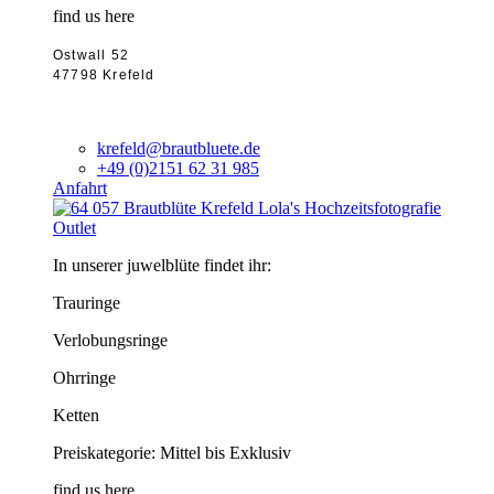
find us here
Ostwall 52
47798 Krefeld
krefeld@brautbluete.de
+49 (0)2151 62 31 985
Anfahrt
Outlet
In unserer juwelblüte findet ihr:
Trauringe
Verlobungsringe
Ohrringe
Ketten
Preiskategorie: Mittel bis Exklusiv
find us here