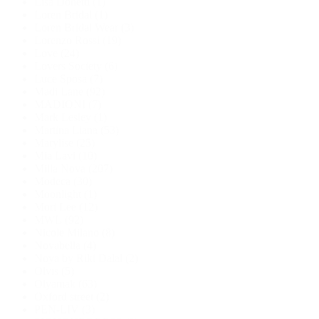
Lisa Donetti
(1)
Loren Bridal
(1)
Loren Bridal Wear
(3)
Lorenzo Rossi
(19)
Love
(24)
Lovers Society
(6)
Luce Sposa
(7)
Madi Lane
(92)
MADIONI
(7)
Mark Lesley
(1)
Martina Liana
(53)
Marylise
(25)
Mia Lavi
(10)
Milla Nova
(207)
Modeca
(30)
Moonlight
(1)
Mori Lee
(12)
MWL
(92)
Nicole Milano
(8)
Novabella
(4)
Noya by Riki Dalal
(2)
Olvis
(5)
Olyamak
(63)
Oxford street
(2)
PEN-LIV
(3)