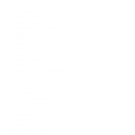
Evie Young
(32)
Fabienne Alagama
(2)
Fara Sposa
(20)
Freda Bennet
(5)
Galia Lahav
(8)
Giovanna Alessandro
(21)
Grace Loves Lace
(29)
HERA COUTURE
(29)
Imolacy
(17)
Jane Hill
(25)
Jesus Peiro
(30)
Jeune Bridal
(7)
Julie Vino
(5)
Justin Alexander Signature
(26)
Kate Gubanyi
(1)
Katherine Tasch Bridal
(2)
Katy Corso
(4)
KE Fashion Agency
(1)
Kelly Faetanini
(2)
KOTAPSKA BRIDAL
(18)
LA SPOSA
(2)
Ladybird
(2)
Lana Grace
(5)
Lillian West
(2)
Lina Becker
(64)