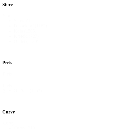
Store
Store
Show All
Düsseldorf
(1162)
Köln
(1585)
Krefeld
(727)
Outlet
(1120)
Preis
Preis
Preis-
On Sale
(1253)
2
Curvy
Curvy
Curvy
(318)