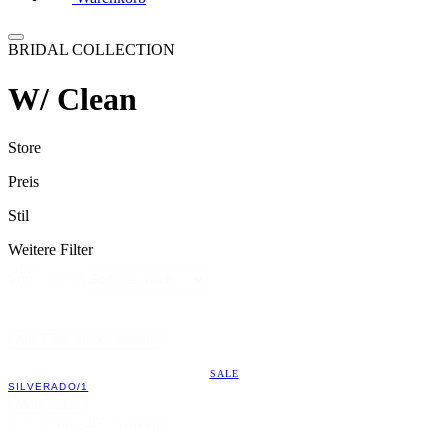
BRIDAL COLLECTION
W/ Clean
Store
Preis
Stil
Weitere Filter
Sort
Sort content
by
Alle Filter zurücksetzen
SALE
SILVERADO/1
Mehr laden
1 - 52 von 2407 Artikeln