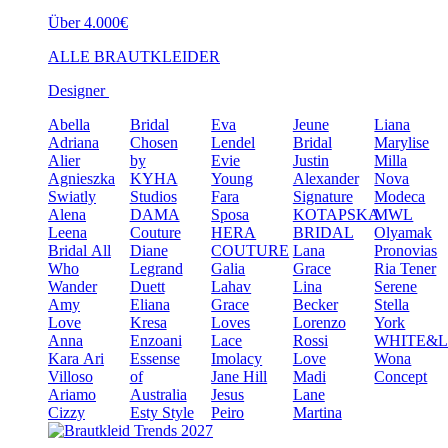
Über 4.000€
ALLE BRAUTKLEIDER
Designer
Abella
Bridal
Eva
Jeune
Liana
Adriana
Chosen
Lendel
Bridal
Marylise
Alier
by
Evie
Justin
Milla
Agnieszka
KYHA
Young
Alexander
Nova
Swiatly
Studios
Fara
Signature
Modeca
Alena
DAMA
Sposa
KOTAPSKA
MWL
Leena
Couture
HERA
BRIDAL
Olyamak
Bridal
All
Diane
COUTURE
Lana
Pronovias
Who
Legrand
Galia
Grace
Ria Tener
Wander
Duett
Lahav
Lina
Serene
Amy
Eliana
Grace
Becker
Stella
Love
Kresa
Loves
Lorenzo
York
Anna
Enzoani
Lace
Rossi
WHITE&
Kara
Ari
Essense
Imolacy
Love
Wona
Villoso
of
Jane Hill
Madi
Concept
Ariamo
Australia
Jesus
Lane
Cizzy
Esty Style
Peiro
Martina