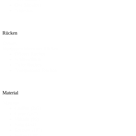
One Shoulder
Trägerlos
Rücken
Details
Geschlossener Rücken
Rücken
Offener Rücken
Schlüsselloch
Tiefer Rücken
Transparenter Rücken
Material
Material
Chiffon
(243)
Crepe
(267)
Mikado
(96)
Satin
(434)
Specials
(187)
Spitze
(1295)