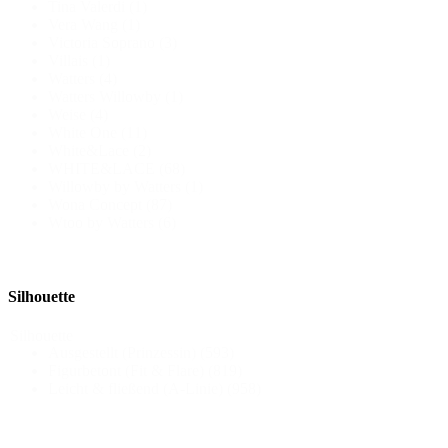
Tina Valerdi
(1)
Vera Wang
(1)
Victoria Soprano
(3)
Villais
(1)
Watters
(4)
Watters Willowby
(1)
Weise
(4)
White One
(11)
White&Lace
(2)
WHITE&LACE
(68)
Willowby by Watters
(1)
Wona Concept
(87)
Wtoo by Watters
(6)
Silhouette
Silhouette
Ausgestellt (Prinzessin)
(593)
Figurbetont (Fit & Flare)
(819)
Leicht & fließend (A-Linie)
(958)