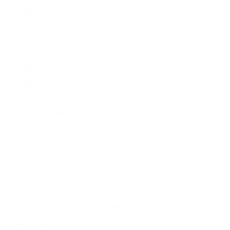
PIQYOURDRESS
(9)
Poirier
(14)
Pronovias
(58)
Randy Fenoli
(3)
Rembo Styling
(11)
Rhea Costa
(8)
Ria Tener
(87)
Rime Arodaky
(14)
Rina Cossak
(2)
RINGS by Justin Alexander
(12)
Rosa Clara
(3)
Rosa Clara Dreams
(3)
Rue de Seine
(26)
Sadoni
(1)
Sarah Alouache
(3)
Serene
(6)
Serravalle
(21)
Solo Merav
(1)
St. Patrick
(9)
Stella York
(111)
SUN Textile
(3)
Suzanne Neville
(1)
Sweetheart by Justin Alexander
(5)
Tara Lauren
(9)
TESORO
(1)