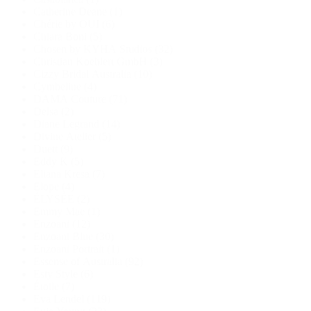
Catherine Deane
(1)
Chérie by OUI
(6)
Chiara Boni
(5)
Chosen by KYHA Studios
(32)
Christian Koehlert GmbH
(3)
Cizzy Bridal Australia
(10)
Cymbeline
(4)
DAMA Couture
(71)
Delsa
(2)
Diane Legrand
(14)
Divine Atelier
(5)
Duett
(9)
Eddy K
(5)
Eliana Kresa
(7)
Elope
(4)
ÉLYSÉE
(2)
Emmy Mae
(1)
Enzoani
(12)
Enzoani Blue
(30)
Enzoani Portrait
(1)
Essense of Australia
(92)
Esty Style
(6)
Étoile
(7)
Eva Lendel
(119)