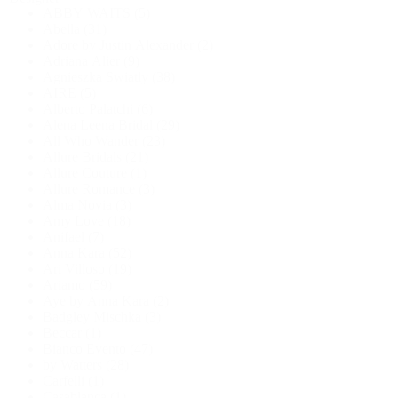
ABBY WAITS
(5)
Abella
(31)
Adore by Justin Alexander
(2)
Adriana Alier
(9)
Agnieszka Swiatly
(38)
AIRE
(5)
Alberto Palatchi
(6)
Alena Leena Bridal
(29)
All Who Wander
(23)
Allure Bridals
(21)
Allure Couture
(1)
Allure Romance
(3)
Alma Novia
(3)
Amy Love
(18)
Anifael
(7)
Anna Kara
(52)
Ari Villoso
(19)
Ariamo
(59)
Aye by Anna Kara
(2)
Badgley Mischka
(3)
Beccar
(1)
Bianco Evento
(47)
by Watters
(28)
Carfelli
(1)
Casablanca
(1)