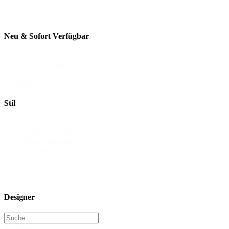
Neu & Sofort Verfügbar
Neu
Neu & Sofort Verfügbar
(57)
&
Sofort
Verfügbar
Stil
Stil
Bohemian Spirit
Clean Minimalism
Glamour
New Romance
Designer
Designer