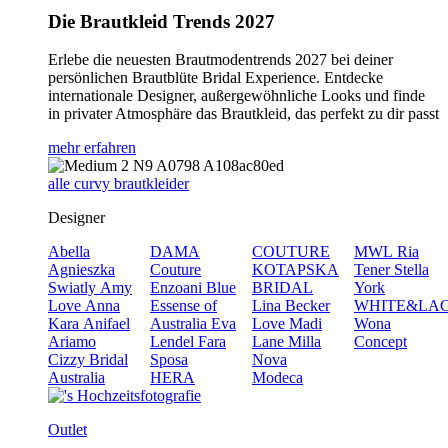
Die Brautkleid Trends 2027
Erlebe die neuesten Brautmodentrends 2027 bei deiner
persönlichen Brautblüte Bridal Experience. Entdecke
internationale Designer, außergewöhnliche Looks und finde
in privater Atmosphäre das Brautkleid, das perfekt zu dir passt
mehr erfahren
alle curvy brautkleider
Designer
Abella
DAMA
COUTURE
MWL
Ria
Agnieszka
Couture
KOTAPSKA
Tener
Stella
Swiatly
Amy
Enzoani Blue
BRIDAL
York
Love
Anna
Essense of
Lina Becker
WHITE&LA
Kara
Anifael
Australia
Eva
Love
Madi
Wona
Ariamo
Lendel
Fara
Lane
Milla
Concept
Cizzy Bridal
Sposa
Nova
Australia
HERA
Modeca
Outlet