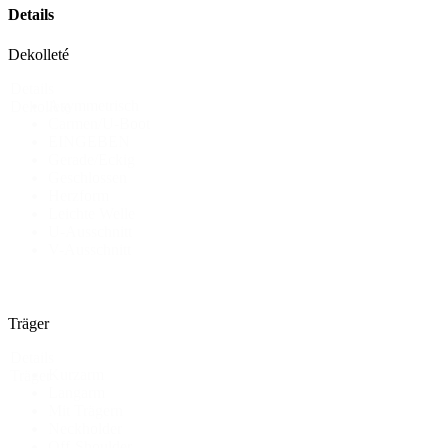
Details
Dekolleté
Details
Asymmetrisch
Dekollete
Carmen/U-Boot
EINGEBEN
Gerade/Eckig
Geschlossen
Herzform
Leichte Welle
U-Ausschnitt
V-Ausschnitt
Träger
Details
Kurzarm
Träger
Langarm
Mit Trägern
Neckholder
Off-Shoulder