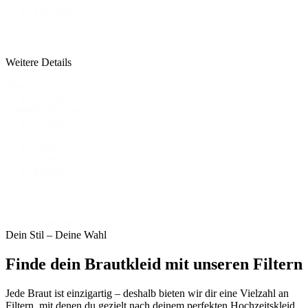
Tüll
(990)
Weitere Details
Details
2-teilig
-
3D Blumen & Spitze
Details
Bestickt
Federn
Glitzer
Perlen
Schlitz
2407 Artikel anzeigen
Dein Stil – Deine Wahl
Finde dein Brautkleid mit unseren Filtern
Jede Braut ist einzigartig – deshalb bieten wir dir eine Vielzahl an
Filtern, mit denen du gezielt nach deinem perfekten Hochzeitskleid