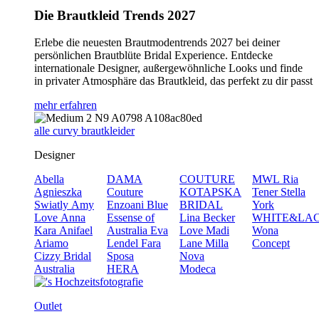
Die Brautkleid Trends 2027
Erlebe die neuesten Brautmodentrends 2027 bei deiner
persönlichen Brautblüte Bridal Experience. Entdecke
internationale Designer, außergewöhnliche Looks und finde
in privater Atmosphäre das Brautkleid, das perfekt zu dir passt
mehr erfahren
alle curvy brautkleider
Designer
Abella
DAMA
COUTURE
MWL
Ria
Agnieszka
Couture
KOTAPSKA
Tener
Stella
Swiatly
Amy
Enzoani Blue
BRIDAL
York
Love
Anna
Essense of
Lina Becker
WHITE&LA
Kara
Anifael
Australia
Eva
Love
Madi
Wona
Ariamo
Lendel
Fara
Lane
Milla
Concept
Cizzy Bridal
Sposa
Nova
Australia
HERA
Modeca
Outlet