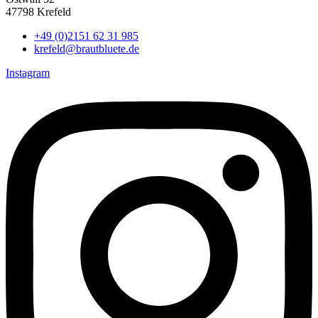
47798 Krefeld
+49 (0)2151 62 31 985
krefeld@brautbluete.de
Instagram