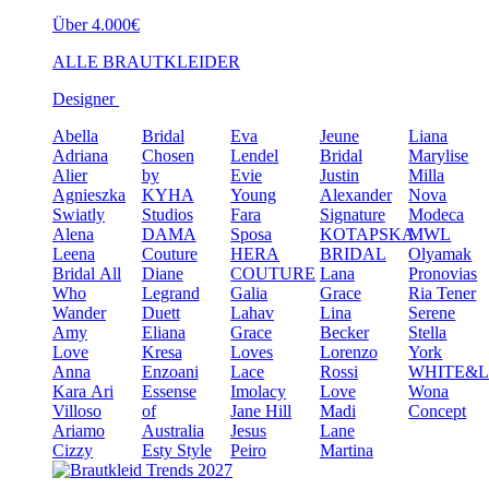
Über 4.000€
ALLE BRAUTKLEIDER
Designer
Abella
Bridal
Eva
Jeune
Liana
Adriana
Chosen
Lendel
Bridal
Marylise
Alier
by
Evie
Justin
Milla
Agnieszka
KYHA
Young
Alexander
Nova
Swiatly
Studios
Fara
Signature
Modeca
Alena
DAMA
Sposa
KOTAPSKA
MWL
Leena
Couture
HERA
BRIDAL
Olyamak
Bridal
All
Diane
COUTURE
Lana
Pronovias
Who
Legrand
Galia
Grace
Ria Tener
Wander
Duett
Lahav
Lina
Serene
Amy
Eliana
Grace
Becker
Stella
Love
Kresa
Loves
Lorenzo
York
Anna
Enzoani
Lace
Rossi
WHITE&
Kara
Ari
Essense
Imolacy
Love
Wona
Villoso
of
Jane Hill
Madi
Concept
Ariamo
Australia
Jesus
Lane
Cizzy
Esty Style
Peiro
Martina