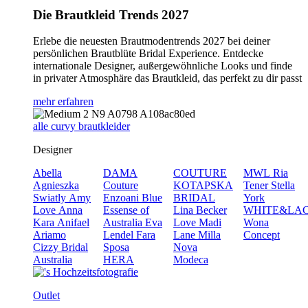
Die Brautkleid Trends 2027
Erlebe die neuesten Brautmodentrends 2027 bei deiner
persönlichen Brautblüte Bridal Experience. Entdecke
internationale Designer, außergewöhnliche Looks und finde
in privater Atmosphäre das Brautkleid, das perfekt zu dir passt
mehr erfahren
alle curvy brautkleider
Designer
Abella
DAMA
COUTURE
MWL
Ria
Agnieszka
Couture
KOTAPSKA
Tener
Stella
Swiatly
Amy
Enzoani Blue
BRIDAL
York
Love
Anna
Essense of
Lina Becker
WHITE&LA
Kara
Anifael
Australia
Eva
Love
Madi
Wona
Ariamo
Lendel
Fara
Lane
Milla
Concept
Cizzy Bridal
Sposa
Nova
Australia
HERA
Modeca
Outlet