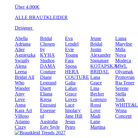
Über 4.000€
ALLE BRAUTKLEIDER
Designer
Abella
Bridal
Eva
Jeune
Liana
Adriana
Chosen
Lendel
Bridal
Marylise
Alier
by
Evie
Justin
Milla
Agnieszka
KYHA
Young
Alexander
Nova
Swiatly
Studios
Fara
Signature
Modeca
Alena
DAMA
Sposa
KOTAPSKA
MWL
Leena
Couture
HERA
BRIDAL
Olyamak
Bridal
All
Diane
COUTURE
Lana
Pronovias
Who
Legrand
Galia
Grace
Ria Tener
Wander
Duett
Lahav
Lina
Serene
Amy
Eliana
Grace
Becker
Stella
Love
Kresa
Loves
Lorenzo
York
Anna
Enzoani
Lace
Rossi
WHITE&
Kara
Ari
Essense
Imolacy
Love
Wona
Villoso
of
Jane Hill
Madi
Concept
Ariamo
Australia
Jesus
Lane
Cizzy
Esty Style
Peiro
Martina