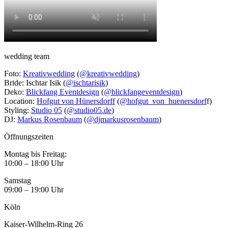
wedding team
Foto:
Kreativwedding
(
@kreativwedding
)
Bride: Ischtar Isik (
@ischtarisik
)
Deko:
Blickfang Eventdesign
(
@blickfangeventdesign
)
Location:
Hofgut von Hünersdorff
(
@hofgut_von_huenersdorf
f)
Styling:
Studio 05
(
@studio05.de
)
DJ:
Markus Rosenbaum
(
@djmarkusrosenbaum
)
Öffnungszeiten
Montag bis Freitag:
10:00 – 18:00 Uhr
Samstag
09:00 – 19:00 Uhr
Köln
Kaiser-Wilhelm-Ring 26