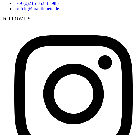
+49 (0)2151 62 31 985
krefeld@brautbluete.de
FOLLOW US