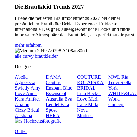
Die Brautkleid Trends 2027
Erlebe die neuesten Brautmodentrends 2027 bei deiner
persönlichen Brautblüte Bridal Experience. Entdecke
internationale Designer, außergewöhnliche Looks und finde
in privater Atmosphäre das Brautkleid, das perfekt zu dir passt
mehr erfahren
alle curvy brautkleider
Designer
Abella
DAMA
COUTURE
MWL
Ria
Agnieszka
Couture
KOTAPSKA
Tener
Stella
Swiatly
Amy
Enzoani Blue
BRIDAL
York
Love
Anna
Essense of
Lina Becker
WHITE&LA
Kara
Anifael
Australia
Eva
Love
Madi
Wona
Ariamo
Lendel
Fara
Lane
Milla
Concept
Cizzy Bridal
Sposa
Nova
Australia
HERA
Modeca
Outlet