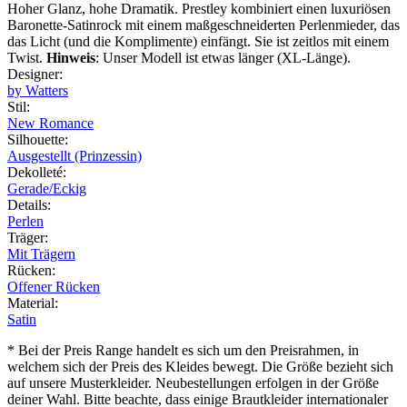
Hoher Glanz, hohe Dramatik. Prestley kombiniert einen luxuriösen
Baronette-Satinrock mit einem maßgeschneiderten Perlenmieder, das
das Licht (und die Komplimente) einfängt. Sie ist zeitlos mit einem
Twist.
Hinweis
: Unser Modell ist etwas länger (XL-Länge).
Designer
:
by Watters
Stil
:
New Romance
Silhouette
:
Ausgestellt (Prinzessin)
Dekolleté
:
Gerade/Eckig
Details
:
Perlen
Träger
:
Mit Trägern
Rücken
:
Offener Rücken
Material
:
Satin
* Bei der Preis Range handelt es sich um den Preisrahmen, in
welchem sich der Preis des Kleides bewegt. Die Größe bezieht sich
auf unsere Musterkleider. Neubestellungen erfolgen in der Größe
deiner Wahl. Bitte beachte, dass einige Brautkleider internationaler