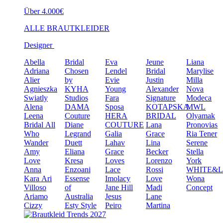
Über 4.000€
ALLE BRAUTKLEIDER
Designer
Abella
Bridal
Eva
Jeune
Liana
Adriana
Chosen
Lendel
Bridal
Marylise
Alier
by
Evie
Justin
Milla
Agnieszka
KYHA
Young
Alexander
Nova
Swiatly
Studios
Fara
Signature
Modeca
Alena
DAMA
Sposa
KOTAPSKA
MWL
Leena
Couture
HERA
BRIDAL
Olyamak
Bridal
All
Diane
COUTURE
Lana
Pronovias
Who
Legrand
Galia
Grace
Ria Tener
Wander
Duett
Lahav
Lina
Serene
Amy
Eliana
Grace
Becker
Stella
Love
Kresa
Loves
Lorenzo
York
Anna
Enzoani
Lace
Rossi
WHITE&
Kara
Ari
Essense
Imolacy
Love
Wona
Villoso
of
Jane Hill
Madi
Concept
Ariamo
Australia
Jesus
Lane
Cizzy
Esty Style
Peiro
Martina