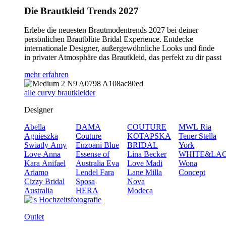
Die Brautkleid Trends 2027
Erlebe die neuesten Brautmodentrends 2027 bei deiner
persönlichen Brautblüte Bridal Experience. Entdecke
internationale Designer, außergewöhnliche Looks und finde
in privater Atmosphäre das Brautkleid, das perfekt zu dir passt
mehr erfahren
alle curvy brautkleider
Designer
Abella
DAMA
COUTURE
MWL
Ria
Agnieszka
Couture
KOTAPSKA
Tener
Stella
Swiatly
Amy
Enzoani Blue
BRIDAL
York
Love
Anna
Essense of
Lina Becker
WHITE&LA
Kara
Anifael
Australia
Eva
Love
Madi
Wona
Ariamo
Lendel
Fara
Lane
Milla
Concept
Cizzy Bridal
Sposa
Nova
Australia
HERA
Modeca
Outlet