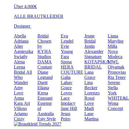
Über 4.000€
ALLE BRAUTKLEIDER
Designer
Abella
Bridal
Eva
Jeune
Liana
Adriana
Chosen
Lendel
Bridal
Marylise
Alier
by
Evie
Justin
Milla
Agnieszka
KYHA
Young
Alexander
Nova
Swiatly
Studios
Fara
Signature
Modeca
Alena
DAMA
Sposa
KOTAPSKA
MWL
Leena
Couture
HERA
BRIDAL
Olyamak
Bridal
All
Diane
COUTURE
Lana
Pronovias
Who
Legrand
Galia
Grace
Ria Tener
Wander
Duett
Lahav
Lina
Serene
Amy
Eliana
Grace
Becker
Stella
Love
Kresa
Loves
Lorenzo
York
Anna
Enzoani
Lace
Rossi
WHITE&
Kara
Ari
Essense
Imolacy
Love
Wona
Villoso
of
Jane Hill
Madi
Concept
Ariamo
Australia
Jesus
Lane
Cizzy
Esty Style
Peiro
Martina