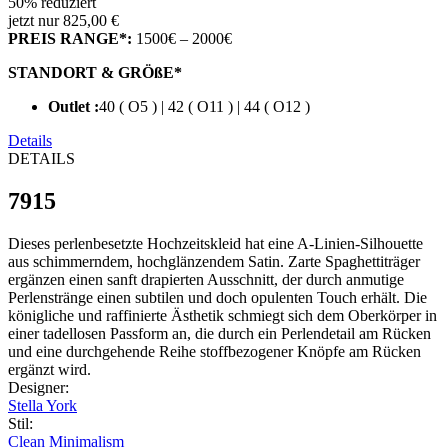
50% reduziert
jetzt nur 825,00 €
PREIS RANGE*:
1500€ – 2000€
STANDORT & GRÖßE*
Outlet :
40 ( O5 ) | 42 ( O11 ) | 44 ( O12 )
Details
DETAILS
7915
Dieses perlenbesetzte Hochzeitskleid hat eine A-Linien-Silhouette
aus schimmerndem, hochglänzendem Satin. Zarte Spaghettiträger
ergänzen einen sanft drapierten Ausschnitt, der durch anmutige
Perlenstränge einen subtilen und doch opulenten Touch erhält. Die
königliche und raffinierte Ästhetik schmiegt sich dem Oberkörper in
einer tadellosen Passform an, die durch ein Perlendetail am Rücken
und eine durchgehende Reihe stoffbezogener Knöpfe am Rücken
ergänzt wird.
Designer
:
Stella York
Stil
:
Clean Minimalism