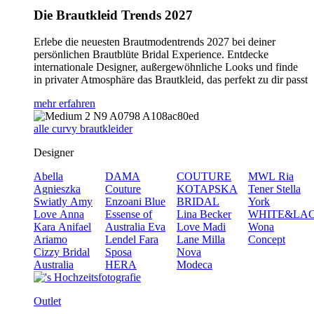
Die Brautkleid Trends 2027
Erlebe die neuesten Brautmodentrends 2027 bei deiner
persönlichen Brautblüte Bridal Experience. Entdecke
internationale Designer, außergewöhnliche Looks und finde
in privater Atmosphäre das Brautkleid, das perfekt zu dir passt
mehr erfahren
alle curvy brautkleider
Designer
Abella
DAMA
COUTURE
MWL
Ria
Agnieszka
Couture
KOTAPSKA
Tener
Stella
Swiatly
Amy
Enzoani Blue
BRIDAL
York
Love
Anna
Essense of
Lina Becker
WHITE&LA
Kara
Anifael
Australia
Eva
Love
Madi
Wona
Ariamo
Lendel
Fara
Lane
Milla
Concept
Cizzy Bridal
Sposa
Nova
Australia
HERA
Modeca
Outlet