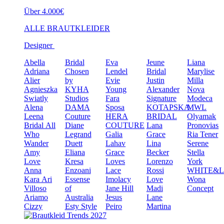
Über 4.000€
ALLE BRAUTKLEIDER
Designer
Abella
Bridal
Eva
Jeune
Liana
Adriana
Chosen
Lendel
Bridal
Marylise
Alier
by
Evie
Justin
Milla
Agnieszka
KYHA
Young
Alexander
Nova
Swiatly
Studios
Fara
Signature
Modeca
Alena
DAMA
Sposa
KOTAPSKA
MWL
Leena
Couture
HERA
BRIDAL
Olyamak
Bridal
All
Diane
COUTURE
Lana
Pronovias
Who
Legrand
Galia
Grace
Ria Tener
Wander
Duett
Lahav
Lina
Serene
Amy
Eliana
Grace
Becker
Stella
Love
Kresa
Loves
Lorenzo
York
Anna
Enzoani
Lace
Rossi
WHITE&
Kara
Ari
Essense
Imolacy
Love
Wona
Villoso
of
Jane Hill
Madi
Concept
Ariamo
Australia
Jesus
Lane
Cizzy
Esty Style
Peiro
Martina