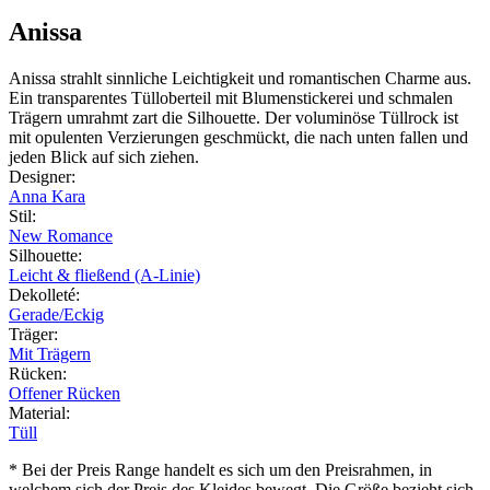
Anissa
Anissa strahlt sinnliche Leichtigkeit und romantischen Charme aus.
Ein transparentes Tülloberteil mit Blumenstickerei und schmalen
Trägern umrahmt zart die Silhouette. Der voluminöse Tüllrock ist
mit opulenten Verzierungen geschmückt, die nach unten fallen und
jeden Blick auf sich ziehen.
Designer
:
Anna Kara
Stil
:
New Romance
Silhouette
:
Leicht & fließend (A-Linie)
Dekolleté
:
Gerade/Eckig
Träger
:
Mit Trägern
Rücken
:
Offener Rücken
Material
:
Tüll
* Bei der Preis Range handelt es sich um den Preisrahmen, in
welchem sich der Preis des Kleides bewegt. Die Größe bezieht sich