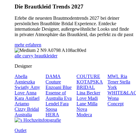
Die Brautkleid Trends 2027
Erlebe die neuesten Brautmodentrends 2027 bei deiner
persönlichen Brautblüte Bridal Experience. Entdecke
internationale Designer, außergewöhnliche Looks und finde
in privater Atmosphäre das Brautkleid, das perfekt zu dir passt
mehr erfahren
alle curvy brautkleider
Designer
Abella
DAMA
COUTURE
MWL
Ria
Agnieszka
Couture
KOTAPSKA
Tener
Stella
Swiatly
Amy
Enzoani Blue
BRIDAL
York
Love
Anna
Essense of
Lina Becker
WHITE&LA
Kara
Anifael
Australia
Eva
Love
Madi
Wona
Ariamo
Lendel
Fara
Lane
Milla
Concept
Cizzy Bridal
Sposa
Nova
Australia
HERA
Modeca
Outlet