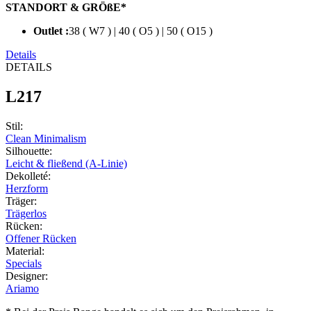
STANDORT & GRÖßE*
Outlet :
38 ( W7 ) | 40 ( O5 ) | 50 ( O15 )
Details
DETAILS
L217
Stil
:
Clean Minimalism
Silhouette
:
Leicht & fließend (A-Linie)
Dekolleté
:
Herzform
Träger
:
Trägerlos
Rücken
:
Offener Rücken
Material
:
Specials
Designer
:
Ariamo