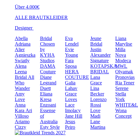
Über 4.000€
ALLE BRAUTKLEIDER
Designer
Abella
Bridal
Eva
Jeune
Liana
Adriana
Chosen
Lendel
Bridal
Marylise
Alier
by
Evie
Justin
Milla
Agnieszka
KYHA
Young
Alexander
Nova
Swiatly
Studios
Fara
Signature
Modeca
Alena
DAMA
Sposa
KOTAPSKA
MWL
Leena
Couture
HERA
BRIDAL
Olyamak
Bridal
All
Diane
COUTURE
Lana
Pronovias
Who
Legrand
Galia
Grace
Ria Tener
Wander
Duett
Lahav
Lina
Serene
Amy
Eliana
Grace
Becker
Stella
Love
Kresa
Loves
Lorenzo
York
Anna
Enzoani
Lace
Rossi
WHITE&
Kara
Ari
Essense
Imolacy
Love
Wona
Villoso
of
Jane Hill
Madi
Concept
Ariamo
Australia
Jesus
Lane
Cizzy
Esty Style
Peiro
Martina