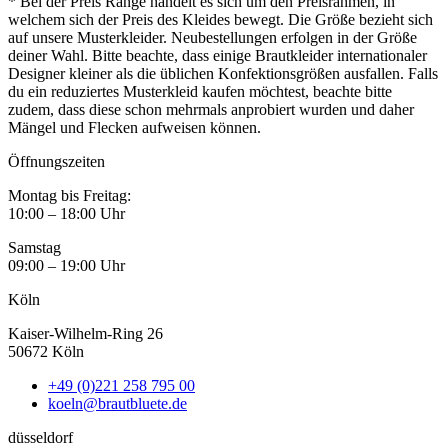
* Bei der Preis Range handelt es sich um den Preisrahmen, in
welchem sich der Preis des Kleides bewegt. Die Größe bezieht sich
auf unsere Musterkleider. Neubestellungen erfolgen in der Größe
deiner Wahl. Bitte beachte, dass einige Brautkleider internationaler
Designer kleiner als die üblichen Konfektionsgrößen ausfallen. Falls
du ein reduziertes Musterkleid kaufen möchtest, beachte bitte
zudem, dass diese schon mehrmals anprobiert wurden und daher
Mängel und Flecken aufweisen können.
Öffnungszeiten
Montag bis Freitag:
10:00 – 18:00 Uhr
Samstag
09:00 – 19:00 Uhr
Köln
Kaiser-Wilhelm-Ring 26
50672 Köln
+49 (0)221 258 795 00
koeln@brautbluete.de
düsseldorf