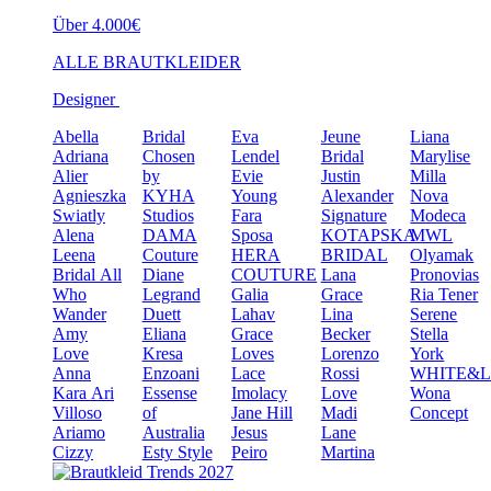
Über 4.000€
ALLE BRAUTKLEIDER
Designer
Abella
Bridal
Eva
Jeune
Liana
Adriana
Chosen
Lendel
Bridal
Marylise
Alier
by
Evie
Justin
Milla
Agnieszka
KYHA
Young
Alexander
Nova
Swiatly
Studios
Fara
Signature
Modeca
Alena
DAMA
Sposa
KOTAPSKA
MWL
Leena
Couture
HERA
BRIDAL
Olyamak
Bridal
All
Diane
COUTURE
Lana
Pronovias
Who
Legrand
Galia
Grace
Ria Tener
Wander
Duett
Lahav
Lina
Serene
Amy
Eliana
Grace
Becker
Stella
Love
Kresa
Loves
Lorenzo
York
Anna
Enzoani
Lace
Rossi
WHITE&
Kara
Ari
Essense
Imolacy
Love
Wona
Villoso
of
Jane Hill
Madi
Concept
Ariamo
Australia
Jesus
Lane
Cizzy
Esty Style
Peiro
Martina