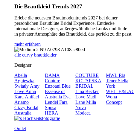
Die Brautkleid Trends 2027
Erlebe die neuesten Brautmodentrends 2027 bei deiner
persönlichen Brautblüte Bridal Experience. Entdecke
internationale Designer, außergewöhnliche Looks und finde
in privater Atmosphäre das Brautkleid, das perfekt zu dir passt
mehr erfahren
alle curvy brautkleider
Designer
Abella
DAMA
COUTURE
MWL
Ria
Agnieszka
Couture
KOTAPSKA
Tener
Stella
Swiatly
Amy
Enzoani Blue
BRIDAL
York
Love
Anna
Essense of
Lina Becker
WHITE&LA
Kara
Anifael
Australia
Eva
Love
Madi
Wona
Ariamo
Lendel
Fara
Lane
Milla
Concept
Cizzy Bridal
Sposa
Nova
Australia
HERA
Modeca
Outlet