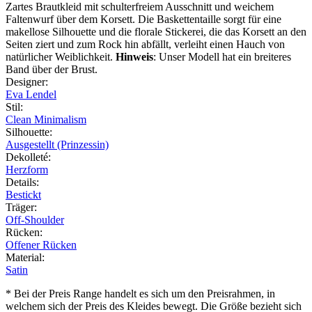
Zartes Brautkleid mit schulterfreiem Ausschnitt und weichem
Faltenwurf über dem Korsett. Die Baskettentaille sorgt für eine
makellose Silhouette und die florale Stickerei, die das Korsett an den
Seiten ziert und zum Rock hin abfällt, verleiht einen Hauch von
natürlicher Weiblichkeit.
Hinweis
: Unser Modell hat ein breiteres
Band über der Brust.
Designer
:
Eva Lendel
Stil
:
Clean Minimalism
Silhouette
:
Ausgestellt (Prinzessin)
Dekolleté
:
Herzform
Details
:
Bestickt
Träger
:
Off-Shoulder
Rücken
:
Offener Rücken
Material
:
Satin
* Bei der Preis Range handelt es sich um den Preisrahmen, in
welchem sich der Preis des Kleides bewegt. Die Größe bezieht sich