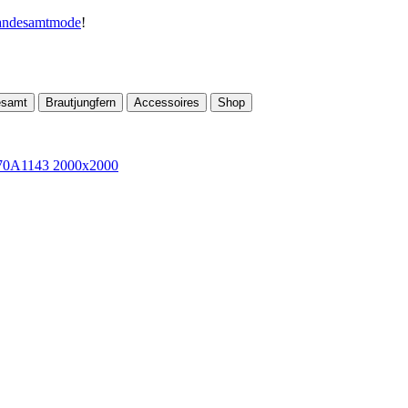
andesamtmode
!
esamt
Brautjungfern
Accessoires
Shop