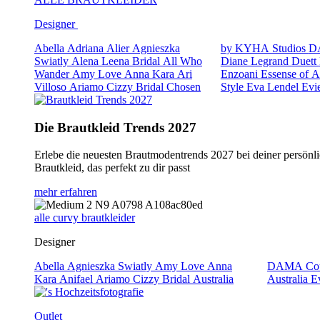
Designer
Abella
Adriana Alier
Agnieszka
by KYHA Studios
D
Swiatly
Alena Leena Bridal
All Who
Diane Legrand
Duett
Wander
Amy Love
Anna Kara
Ari
Enzoani
Essense of A
Villoso
Ariamo
Cizzy Bridal
Chosen
Style
Eva Lendel
Evi
Die Brautkleid Trends 2027
Erlebe die neuesten Brautmodentrends 2027 bei deiner persönli
Brautkleid, das perfekt zu dir passt
mehr erfahren
alle curvy brautkleider
Designer
Abella
Agnieszka Swiatly
Amy Love
Anna
DAMA Cou
Kara
Anifael
Ariamo
Cizzy Bridal Australia
Australia
E
Outlet