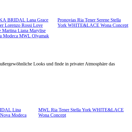
KA BRIDAL
Lana Grace
Pronovias
Ria Tener
Serene
Stella
ker
Lorenzo Rossi
Love
York
WHITE&LACE
Wona Concept
e
Martina Liana
Marylise
va
Modeca
MWL
Olyamak
 außergewöhnliche Looks und finde in privater Atmosphäre das
RIDAL
Lina
MWL
Ria Tener
Stella York
WHITE&LACE
a Nova
Modeca
Wona Concept