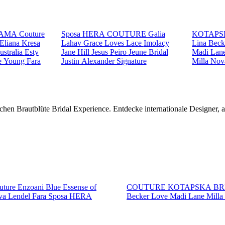
AMA Couture
Sposa
HERA COUTURE
Galia
KOTAPS
Eliana Kresa
Lahav
Grace Loves Lace
Imolacy
Lina Bec
ustralia
Esty
Jane Hill
Jesus Peiro
Jeune Bridal
Madi Lan
e Young
Fara
Justin Alexander Signature
Milla No
chen Brautblüte Bridal Experience. Entdecke internationale Designer,
ture
Enzoani Blue
Essense of
COUTURE
KOTAPSKA B
va Lendel
Fara Sposa
HERA
Becker
Love
Madi Lane
Mill