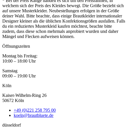
* Bei der Preis Range handelt es sich um den Preisrahmen, in
welchem sich der Preis des Kleides bewegt. Die Größe bezieht sich
auf unsere Musterkleider. Neubestellungen erfolgen in der Größe
deiner Wahl. Bitte beachte, dass einige Brautkleider internationaler
Designer kleiner als die üblichen Konfektionsgrößen ausfallen. Falls
du ein reduziertes Musterkleid kaufen möchtest, beachte bitte
zudem, dass diese schon mehrmals anprobiert wurden und daher
Mängel und Flecken aufweisen können.
Öffnungszeiten
Montag bis Freitag:
10:00 – 18:00 Uhr
Samstag
09:00 – 19:00 Uhr
Köln
Kaiser-Wilhelm-Ring 26
50672 Köln
+49 (0)221 258 795 00
koeln@brautbluete.de
düsseldorf