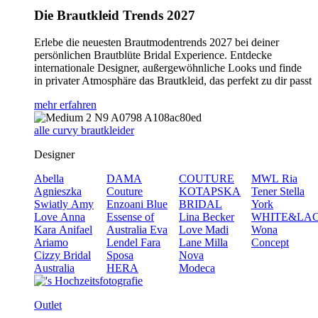
Die Brautkleid Trends 2027
Erlebe die neuesten Brautmodentrends 2027 bei deiner
persönlichen Brautblüte Bridal Experience. Entdecke
internationale Designer, außergewöhnliche Looks und finde
in privater Atmosphäre das Brautkleid, das perfekt zu dir passt
mehr erfahren
alle curvy brautkleider
Designer
Abella
DAMA
COUTURE
MWL
Ria
Agnieszka
Couture
KOTAPSKA
Tener
Stella
Swiatly
Amy
Enzoani Blue
BRIDAL
York
Love
Anna
Essense of
Lina Becker
WHITE&LA
Kara
Anifael
Australia
Eva
Love
Madi
Wona
Ariamo
Lendel
Fara
Lane
Milla
Concept
Cizzy Bridal
Sposa
Nova
Australia
HERA
Modeca
Outlet