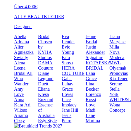
Über 4.000€
ALLE BRAUTKLEIDER
Designer
Abella
Bridal
Eva
Jeune
Liana
Adriana
Chosen
Lendel
Bridal
Marylise
Alier
by
Evie
Justin
Milla
Agnieszka
KYHA
Young
Alexander
Nova
Swiatly
Studios
Fara
Signature
Modeca
Alena
DAMA
Sposa
KOTAPSKA
MWL
Leena
Couture
HERA
BRIDAL
Olyamak
Bridal
All
Diane
COUTURE
Lana
Pronovias
Who
Legrand
Galia
Grace
Ria Tener
Wander
Duett
Lahav
Lina
Serene
Amy
Eliana
Grace
Becker
Stella
Love
Kresa
Loves
Lorenzo
York
Anna
Enzoani
Lace
Rossi
WHITE&
Kara
Ari
Essense
Imolacy
Love
Wona
Villoso
of
Jane Hill
Madi
Concept
Ariamo
Australia
Jesus
Lane
Cizzy
Esty Style
Peiro
Martina