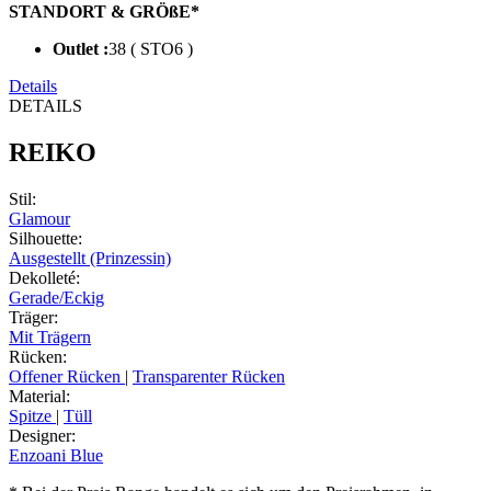
STANDORT & GRÖßE*
Outlet :
38 ( STO6 )
Details
DETAILS
REIKO
Stil
:
Glamour
Silhouette
:
Ausgestellt (Prinzessin)
Dekolleté
:
Gerade/Eckig
Träger
:
Mit Trägern
Rücken
:
Offener Rücken
|
Transparenter Rücken
Material
:
Spitze
|
Tüll
Designer
:
Enzoani Blue