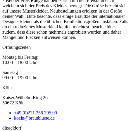
* Bei der Preis Range handelt es sich um den Preisrahmen, in
welchem sich der Preis des Kleides bewegt. Die Größe bezieht sich
auf unsere Musterkleider. Neubestellungen erfolgen in der Größe
deiner Wahl. Bitte beachte, dass einige Brautkleider internationaler
Designer kleiner als die üblichen Konfektionsgrößen ausfallen. Falls
du ein reduziertes Musterkleid kaufen möchtest, beachte bitte
zudem, dass diese schon mehrmals anprobiert wurden und daher
Mängel und Flecken aufweisen können.
Öffnungszeiten
Montag bis Freitag:
10:00 – 18:00 Uhr
Samstag
09:00 – 19:00 Uhr
Köln
Kaiser-Wilhelm-Ring 26
50672 Köln
+49 (0)221 258 795 00
koeln@brautbluete.de
düsseldorf