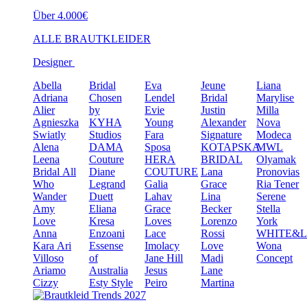
Über 4.000€
ALLE BRAUTKLEIDER
Designer
Abella
Bridal
Eva
Jeune
Liana
Adriana
Chosen
Lendel
Bridal
Marylise
Alier
by
Evie
Justin
Milla
Agnieszka
KYHA
Young
Alexander
Nova
Swiatly
Studios
Fara
Signature
Modeca
Alena
DAMA
Sposa
KOTAPSKA
MWL
Leena
Couture
HERA
BRIDAL
Olyamak
Bridal
All
Diane
COUTURE
Lana
Pronovias
Who
Legrand
Galia
Grace
Ria Tener
Wander
Duett
Lahav
Lina
Serene
Amy
Eliana
Grace
Becker
Stella
Love
Kresa
Loves
Lorenzo
York
Anna
Enzoani
Lace
Rossi
WHITE&
Kara
Ari
Essense
Imolacy
Love
Wona
Villoso
of
Jane Hill
Madi
Concept
Ariamo
Australia
Jesus
Lane
Cizzy
Esty Style
Peiro
Martina