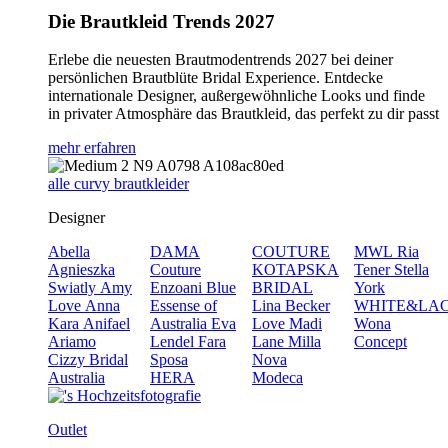
Die Brautkleid Trends 2027
Erlebe die neuesten Brautmodentrends 2027 bei deiner
persönlichen Brautblüte Bridal Experience. Entdecke
internationale Designer, außergewöhnliche Looks und finde
in privater Atmosphäre das Brautkleid, das perfekt zu dir passt
mehr erfahren
alle curvy brautkleider
Designer
Abella
DAMA
COUTURE
MWL
Ria
Agnieszka
Couture
KOTAPSKA
Tener
Stella
Swiatly
Amy
Enzoani Blue
BRIDAL
York
Love
Anna
Essense of
Lina Becker
WHITE&LA
Kara
Anifael
Australia
Eva
Love
Madi
Wona
Ariamo
Lendel
Fara
Lane
Milla
Concept
Cizzy Bridal
Sposa
Nova
Australia
HERA
Modeca
Outlet