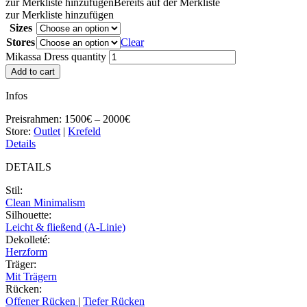
zur Merkliste hinzufügen
Bereits auf der Merkliste
zur Merkliste hinzufügen
Sizes
Stores
Clear
Mikassa Dress quantity
Add to cart
Infos
Preisrahmen:
1500€ – 2000€
Store:
Outlet
|
Krefeld
Details
DETAILS
Stil
:
Clean Minimalism
Silhouette
:
Leicht & fließend (A-Linie)
Dekolleté
:
Herzform
Träger
:
Mit Trägern
Rücken
:
Offener Rücken
|
Tiefer Rücken