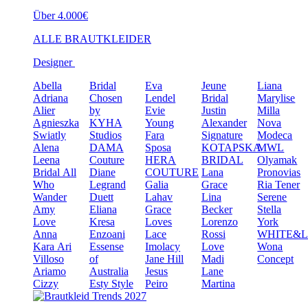
Über 4.000€
ALLE BRAUTKLEIDER
Designer
Abella
Bridal
Eva
Jeune
Liana
Adriana
Chosen
Lendel
Bridal
Marylise
Alier
by
Evie
Justin
Milla
Agnieszka
KYHA
Young
Alexander
Nova
Swiatly
Studios
Fara
Signature
Modeca
Alena
DAMA
Sposa
KOTAPSKA
MWL
Leena
Couture
HERA
BRIDAL
Olyamak
Bridal
All
Diane
COUTURE
Lana
Pronovias
Who
Legrand
Galia
Grace
Ria Tener
Wander
Duett
Lahav
Lina
Serene
Amy
Eliana
Grace
Becker
Stella
Love
Kresa
Loves
Lorenzo
York
Anna
Enzoani
Lace
Rossi
WHITE&
Kara
Ari
Essense
Imolacy
Love
Wona
Villoso
of
Jane Hill
Madi
Concept
Ariamo
Australia
Jesus
Lane
Cizzy
Esty Style
Peiro
Martina