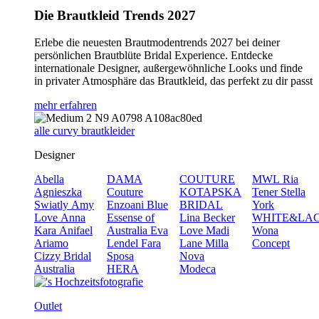
Die Brautkleid Trends 2027
Erlebe die neuesten Brautmodentrends 2027 bei deiner
persönlichen Brautblüte Bridal Experience. Entdecke
internationale Designer, außergewöhnliche Looks und finde
in privater Atmosphäre das Brautkleid, das perfekt zu dir passt
mehr erfahren
alle curvy brautkleider
Designer
Abella
DAMA
COUTURE
MWL
Ria
Agnieszka
Couture
KOTAPSKA
Tener
Stella
Swiatly
Amy
Enzoani Blue
BRIDAL
York
Love
Anna
Essense of
Lina Becker
WHITE&LA
Kara
Anifael
Australia
Eva
Love
Madi
Wona
Ariamo
Lendel
Fara
Lane
Milla
Concept
Cizzy Bridal
Sposa
Nova
Australia
HERA
Modeca
Outlet