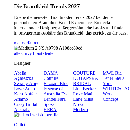
Die Brautkleid Trends 2027
Erlebe die neuesten Brautmodentrends 2027 bei deiner
persönlichen Brautblüte Bridal Experience. Entdecke
internationale Designer, außergewöhnliche Looks und finde
in privater Atmosphäre das Brautkleid, das perfekt zu dir passt
mehr erfahren
alle curvy brautkleider
Designer
Abella
DAMA
COUTURE
MWL
Ria
Agnieszka
Couture
KOTAPSKA
Tener
Stella
Swiatly
Amy
Enzoani Blue
BRIDAL
York
Love
Anna
Essense of
Lina Becker
WHITE&LA
Kara
Anifael
Australia
Eva
Love
Madi
Wona
Ariamo
Lendel
Fara
Lane
Milla
Concept
Cizzy Bridal
Sposa
Nova
Australia
HERA
Modeca
Outlet