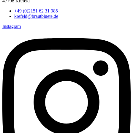
47798 Krefeld
+49 (0)2151 62 31 985
krefeld@brautbluete.de
Instagram