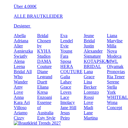
Über 4.000€
ALLE BRAUTKLEIDER
Designer
Abella
Bridal
Eva
Jeune
Liana
Adriana
Chosen
Lendel
Bridal
Marylise
Alier
by
Evie
Justin
Milla
Agnieszka
KYHA
Young
Alexander
Nova
Swiatly
Studios
Fara
Signature
Modeca
Alena
DAMA
Sposa
KOTAPSKA
MWL
Leena
Couture
HERA
BRIDAL
Olyamak
Bridal
All
Diane
COUTURE
Lana
Pronovias
Who
Legrand
Galia
Grace
Ria Tener
Wander
Duett
Lahav
Lina
Serene
Amy
Eliana
Grace
Becker
Stella
Love
Kresa
Loves
Lorenzo
York
Anna
Enzoani
Lace
Rossi
WHITE&
Kara
Ari
Essense
Imolacy
Love
Wona
Villoso
of
Jane Hill
Madi
Concept
Ariamo
Australia
Jesus
Lane
Cizzy
Esty Style
Peiro
Martina