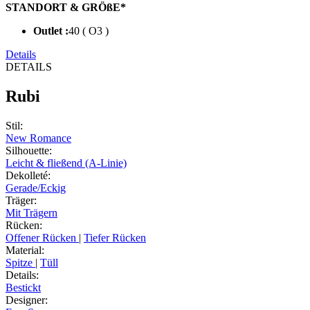
STANDORT & GRÖßE*
Outlet :
40 ( O3 )
Details
DETAILS
Rubi
Stil
:
New Romance
Silhouette
:
Leicht & fließend (A-Linie)
Dekolleté
:
Gerade/Eckig
Träger
:
Mit Trägern
Rücken
:
Offener Rücken
|
Tiefer Rücken
Material
:
Spitze
|
Tüll
Details
:
Bestickt
Designer
: