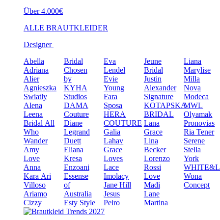
Über 4.000€
ALLE BRAUTKLEIDER
Designer
Abella
Bridal
Eva
Jeune
Liana
Adriana
Chosen
Lendel
Bridal
Marylise
Alier
by
Evie
Justin
Milla
Agnieszka
KYHA
Young
Alexander
Nova
Swiatly
Studios
Fara
Signature
Modeca
Alena
DAMA
Sposa
KOTAPSKA
MWL
Leena
Couture
HERA
BRIDAL
Olyamak
Bridal
All
Diane
COUTURE
Lana
Pronovias
Who
Legrand
Galia
Grace
Ria Tener
Wander
Duett
Lahav
Lina
Serene
Amy
Eliana
Grace
Becker
Stella
Love
Kresa
Loves
Lorenzo
York
Anna
Enzoani
Lace
Rossi
WHITE&
Kara
Ari
Essense
Imolacy
Love
Wona
Villoso
of
Jane Hill
Madi
Concept
Ariamo
Australia
Jesus
Lane
Cizzy
Esty Style
Peiro
Martina