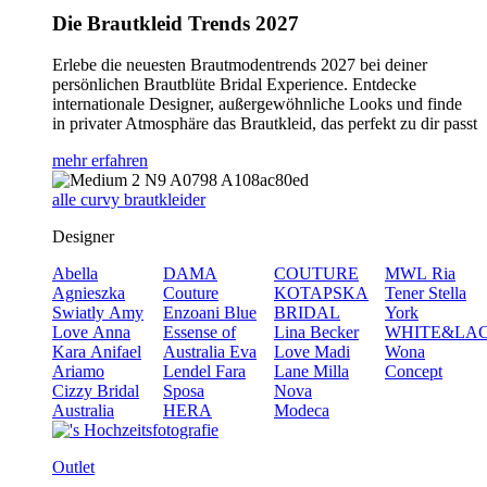
Die Brautkleid Trends 2027
Erlebe die neuesten Brautmodentrends 2027 bei deiner
persönlichen Brautblüte Bridal Experience. Entdecke
internationale Designer, außergewöhnliche Looks und finde
in privater Atmosphäre das Brautkleid, das perfekt zu dir passt
mehr erfahren
alle curvy brautkleider
Designer
Abella
DAMA
COUTURE
MWL
Ria
Agnieszka
Couture
KOTAPSKA
Tener
Stella
Swiatly
Amy
Enzoani Blue
BRIDAL
York
Love
Anna
Essense of
Lina Becker
WHITE&LA
Kara
Anifael
Australia
Eva
Love
Madi
Wona
Ariamo
Lendel
Fara
Lane
Milla
Concept
Cizzy Bridal
Sposa
Nova
Australia
HERA
Modeca
Outlet