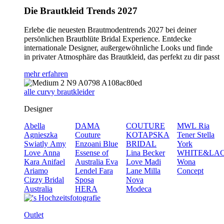
Die Brautkleid Trends 2027
Erlebe die neuesten Brautmodentrends 2027 bei deiner
persönlichen Brautblüte Bridal Experience. Entdecke
internationale Designer, außergewöhnliche Looks und finde
in privater Atmosphäre das Brautkleid, das perfekt zu dir passt
mehr erfahren
alle curvy brautkleider
Designer
Abella
DAMA
COUTURE
MWL
Ria
Agnieszka
Couture
KOTAPSKA
Tener
Stella
Swiatly
Amy
Enzoani Blue
BRIDAL
York
Love
Anna
Essense of
Lina Becker
WHITE&LA
Kara
Anifael
Australia
Eva
Love
Madi
Wona
Ariamo
Lendel
Fara
Lane
Milla
Concept
Cizzy Bridal
Sposa
Nova
Australia
HERA
Modeca
Outlet