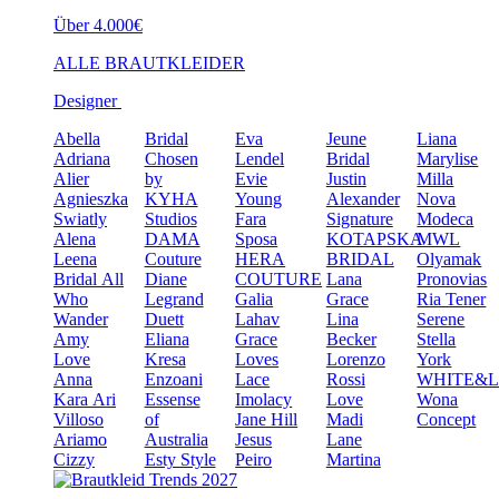
Über 4.000€
ALLE BRAUTKLEIDER
Designer
Abella
Bridal
Eva
Jeune
Liana
Adriana
Chosen
Lendel
Bridal
Marylise
Alier
by
Evie
Justin
Milla
Agnieszka
KYHA
Young
Alexander
Nova
Swiatly
Studios
Fara
Signature
Modeca
Alena
DAMA
Sposa
KOTAPSKA
MWL
Leena
Couture
HERA
BRIDAL
Olyamak
Bridal
All
Diane
COUTURE
Lana
Pronovias
Who
Legrand
Galia
Grace
Ria Tener
Wander
Duett
Lahav
Lina
Serene
Amy
Eliana
Grace
Becker
Stella
Love
Kresa
Loves
Lorenzo
York
Anna
Enzoani
Lace
Rossi
WHITE&
Kara
Ari
Essense
Imolacy
Love
Wona
Villoso
of
Jane Hill
Madi
Concept
Ariamo
Australia
Jesus
Lane
Cizzy
Esty Style
Peiro
Martina