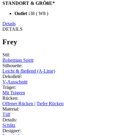
STANDORT & GRÖßE*
Outlet :
38 ( W8 )
Details
DETAILS
Frey
Stil
:
Bohemian Spirit
Silhouette
:
Leicht & fließend (A-Linie)
Dekolleté
:
V-Ausschnitt
Träger
:
Mit Trägern
Rücken
:
Offener Rücken
|
Tiefer Rücken
Material
:
Tüll
Details
:
Schlitz
Designer
: