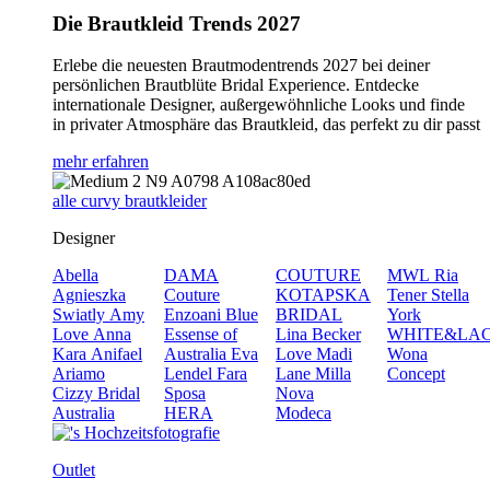
Die Brautkleid Trends 2027
Erlebe die neuesten Brautmodentrends 2027 bei deiner
persönlichen Brautblüte Bridal Experience. Entdecke
internationale Designer, außergewöhnliche Looks und finde
in privater Atmosphäre das Brautkleid, das perfekt zu dir passt
mehr erfahren
alle curvy brautkleider
Designer
Abella
DAMA
COUTURE
MWL
Ria
Agnieszka
Couture
KOTAPSKA
Tener
Stella
Swiatly
Amy
Enzoani Blue
BRIDAL
York
Love
Anna
Essense of
Lina Becker
WHITE&LA
Kara
Anifael
Australia
Eva
Love
Madi
Wona
Ariamo
Lendel
Fara
Lane
Milla
Concept
Cizzy Bridal
Sposa
Nova
Australia
HERA
Modeca
Outlet