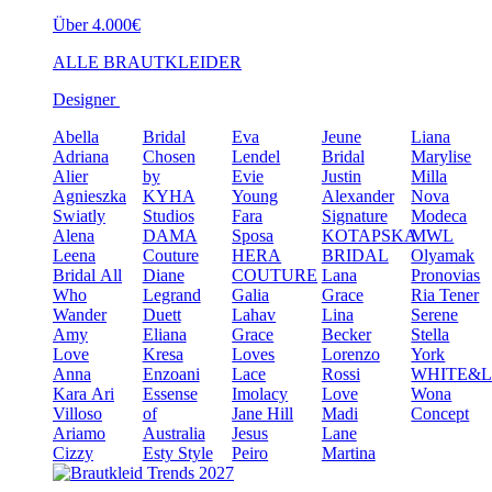
Über 4.000€
ALLE BRAUTKLEIDER
Designer
Abella
Bridal
Eva
Jeune
Liana
Adriana
Chosen
Lendel
Bridal
Marylise
Alier
by
Evie
Justin
Milla
Agnieszka
KYHA
Young
Alexander
Nova
Swiatly
Studios
Fara
Signature
Modeca
Alena
DAMA
Sposa
KOTAPSKA
MWL
Leena
Couture
HERA
BRIDAL
Olyamak
Bridal
All
Diane
COUTURE
Lana
Pronovias
Who
Legrand
Galia
Grace
Ria Tener
Wander
Duett
Lahav
Lina
Serene
Amy
Eliana
Grace
Becker
Stella
Love
Kresa
Loves
Lorenzo
York
Anna
Enzoani
Lace
Rossi
WHITE&
Kara
Ari
Essense
Imolacy
Love
Wona
Villoso
of
Jane Hill
Madi
Concept
Ariamo
Australia
Jesus
Lane
Cizzy
Esty Style
Peiro
Martina