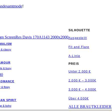
andesamtmode
!
SILHOUETTE
Ausgestellt
IMALISM
Fit and Flare
 & classy
A-Linie
AMOUR
PREIS
le & busy
Unter 2.000 €
2.000 € – 3.000€
ROMANCE
y & flowy
3.000 € – 4.000€
Über 4.000€
AN SPIRIT
ge & boho
ALLE BRAUTKLEIDER