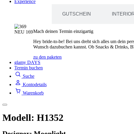
Experience
ERLEBNIS-
GUTSCHEIN
INTERIO
PAKETE
Mach deinen Termin einzigartig
Hey bride-to-be! Bei uns dreht sich alles um dein pe
Wunsch dazubuchen kannst. Ob Snacks & Drinks, Bl
zu den paketen
glamy DAYS
Termin buchen
Suche
Kontodetails
Warenkorb
Modell: H1352
Designer: Moonlight