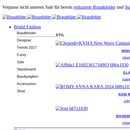
Verpasse nicht unseren Sale für bereits
reduzierte Brautkleider
und
St
Bridal Fashion
Brautkleider
STIL
Designer
Trends 2027
MIN
Curvy
clean
Sale
Standesamt
GL
Brautjungfern
spark
Accessoires
Shop
NEW 
soft
BOHEMI
vinta