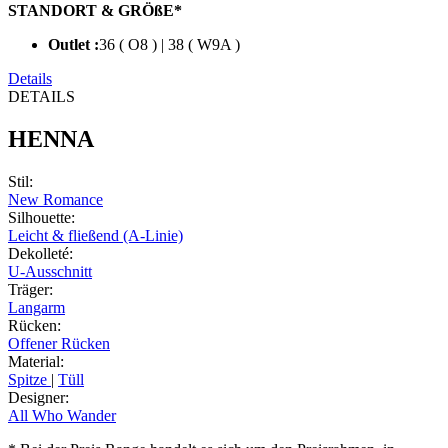
STANDORT & GRÖßE*
Outlet :
36 ( O8 ) | 38 ( W9A )
Details
DETAILS
HENNA
Stil
:
New Romance
Silhouette
:
Leicht & fließend (A-Linie)
Dekolleté
:
U-Ausschnitt
Träger
:
Langarm
Rücken
:
Offener Rücken
Material
:
Spitze
|
Tüll
Designer
:
All Who Wander