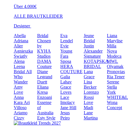
Über 4.000€
ALLE BRAUTKLEIDER
Designer
Abella
Bridal
Eva
Jeune
Liana
Adriana
Chosen
Lendel
Bridal
Marylise
Alier
by
Evie
Justin
Milla
Agnieszka
KYHA
Young
Alexander
Nova
Swiatly
Studios
Fara
Signature
Modeca
Alena
DAMA
Sposa
KOTAPSKA
MWL
Leena
Couture
HERA
BRIDAL
Olyamak
Bridal
All
Diane
COUTURE
Lana
Pronovias
Who
Legrand
Galia
Grace
Ria Tener
Wander
Duett
Lahav
Lina
Serene
Amy
Eliana
Grace
Becker
Stella
Love
Kresa
Loves
Lorenzo
York
Anna
Enzoani
Lace
Rossi
WHITE&
Kara
Ari
Essense
Imolacy
Love
Wona
Villoso
of
Jane Hill
Madi
Concept
Ariamo
Australia
Jesus
Lane
Cizzy
Esty Style
Peiro
Martina