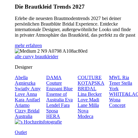
Die Brautkleid Trends 2027
Erlebe die neuesten Brautmodentrends 2027 bei deiner
persönlichen Brautblüte Bridal Experience. Entdecke
internationale Designer, außergewöhnliche Looks und finde
in privater Atmosphäre das Brautkleid, das perfekt zu dir passt
mehr erfahren
alle curvy brautkleider
Designer
Abella
DAMA
COUTURE
MWL
Ria
Agnieszka
Couture
KOTAPSKA
Tener
Stella
Swiatly
Amy
Enzoani Blue
BRIDAL
York
Love
Anna
Essense of
Lina Becker
WHITE&LA
Kara
Anifael
Australia
Eva
Love
Madi
Wona
Ariamo
Lendel
Fara
Lane
Milla
Concept
Cizzy Bridal
Sposa
Nova
Australia
HERA
Modeca
Outlet