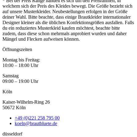
* Bei der Preis Range handelt es sich um den Preisrahmen, in
welchem sich der Preis des Kleides bewegt. Die Größe bezieht sich
auf unsere Musterkleider. Neubestellungen erfolgen in der Größe
deiner Wahl. Bitte beachte, dass einige Brautkleider internationaler
Designer kleiner als die üblichen Konfektionsgrößen ausfallen. Falls
du ein reduziertes Musterkleid kaufen möchtest, beachte bitte
zudem, dass diese schon mehrmals anprobiert wurden und daher
Mängel und Flecken aufweisen können.
Öffnungszeiten
Montag bis Freitag:
10:00 – 18:00 Uhr
Samstag
09:00 – 19:00 Uhr
Köln
Kaiser-Wilhelm-Ring 26
50672 Köln
+49 (0)221 258 795 00
koeln@brautbluete.de
düsseldorf