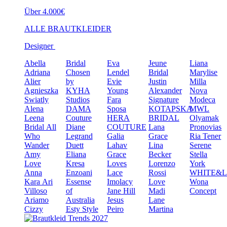
Über 4.000€
ALLE BRAUTKLEIDER
Designer
Abella
Bridal
Eva
Jeune
Liana
Adriana
Chosen
Lendel
Bridal
Marylise
Alier
by
Evie
Justin
Milla
Agnieszka
KYHA
Young
Alexander
Nova
Swiatly
Studios
Fara
Signature
Modeca
Alena
DAMA
Sposa
KOTAPSKA
MWL
Leena
Couture
HERA
BRIDAL
Olyamak
Bridal
All
Diane
COUTURE
Lana
Pronovias
Who
Legrand
Galia
Grace
Ria Tener
Wander
Duett
Lahav
Lina
Serene
Amy
Eliana
Grace
Becker
Stella
Love
Kresa
Loves
Lorenzo
York
Anna
Enzoani
Lace
Rossi
WHITE&
Kara
Ari
Essense
Imolacy
Love
Wona
Villoso
of
Jane Hill
Madi
Concept
Ariamo
Australia
Jesus
Lane
Cizzy
Esty Style
Peiro
Martina