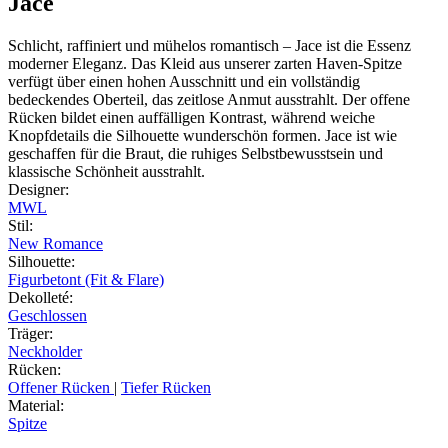
Jace
Schlicht, raffiniert und mühelos romantisch – Jace ist die Essenz
moderner Eleganz. Das Kleid aus unserer zarten Haven-Spitze
verfügt über einen hohen Ausschnitt und ein vollständig
bedeckendes Oberteil, das zeitlose Anmut ausstrahlt. Der offene
Rücken bildet einen auffälligen Kontrast, während weiche
Knopfdetails die Silhouette wunderschön formen. Jace ist wie
geschaffen für die Braut, die ruhiges Selbstbewusstsein und
klassische Schönheit ausstrahlt.
Designer
:
MWL
Stil
:
New Romance
Silhouette
:
Figurbetont (Fit & Flare)
Dekolleté
:
Geschlossen
Träger
:
Neckholder
Rücken
:
Offener Rücken
|
Tiefer Rücken
Material
:
Spitze