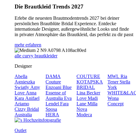
Die Brautkleid Trends 2027
Erlebe die neuesten Brautmodentrends 2027 bei deiner
persönlichen Brautblüte Bridal Experience. Entdecke
internationale Designer, außergewöhnliche Looks und finde
in privater Atmosphäre das Brautkleid, das perfekt zu dir passt
mehr erfahren
alle curvy brautkleider
Designer
Abella
DAMA
COUTURE
MWL
Ria
Agnieszka
Couture
KOTAPSKA
Tener
Stella
Swiatly
Amy
Enzoani Blue
BRIDAL
York
Love
Anna
Essense of
Lina Becker
WHITE&LA
Kara
Anifael
Australia
Eva
Love
Madi
Wona
Ariamo
Lendel
Fara
Lane
Milla
Concept
Cizzy Bridal
Sposa
Nova
Australia
HERA
Modeca
Outlet