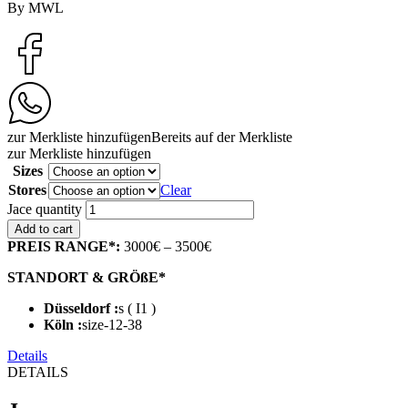
By MWL
zur Merkliste hinzufügen
Bereits auf der Merkliste
zur Merkliste hinzufügen
Sizes
Stores
Clear
Jace quantity
Add to cart
PREIS RANGE*:
3000€ – 3500€
STANDORT & GRÖßE*
Düsseldorf :
s ( I1 )
Köln :
size-12-38
Details
DETAILS