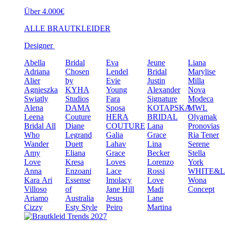
Über 4.000€
ALLE BRAUTKLEIDER
Designer
Abella
Bridal
Eva
Jeune
Liana
Adriana
Chosen
Lendel
Bridal
Marylise
Alier
by
Evie
Justin
Milla
Agnieszka
KYHA
Young
Alexander
Nova
Swiatly
Studios
Fara
Signature
Modeca
Alena
DAMA
Sposa
KOTAPSKA
MWL
Leena
Couture
HERA
BRIDAL
Olyamak
Bridal
All
Diane
COUTURE
Lana
Pronovias
Who
Legrand
Galia
Grace
Ria Tener
Wander
Duett
Lahav
Lina
Serene
Amy
Eliana
Grace
Becker
Stella
Love
Kresa
Loves
Lorenzo
York
Anna
Enzoani
Lace
Rossi
WHITE&
Kara
Ari
Essense
Imolacy
Love
Wona
Villoso
of
Jane Hill
Madi
Concept
Ariamo
Australia
Jesus
Lane
Cizzy
Esty Style
Peiro
Martina