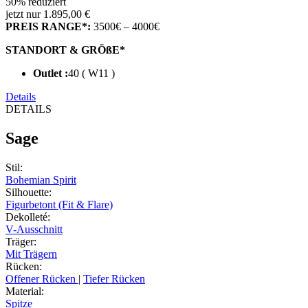
50% reduziert
jetzt nur 1.895,00 €
PREIS RANGE*:
3500€ – 4000€
STANDORT & GRÖßE*
Outlet :
40 ( W11 )
Details
DETAILS
Sage
Stil
:
Bohemian Spirit
Silhouette
:
Figurbetont (Fit & Flare)
Dekolleté
:
V-Ausschnitt
Träger
:
Mit Trägern
Rücken
:
Offener Rücken
|
Tiefer Rücken
Material
:
Spitze