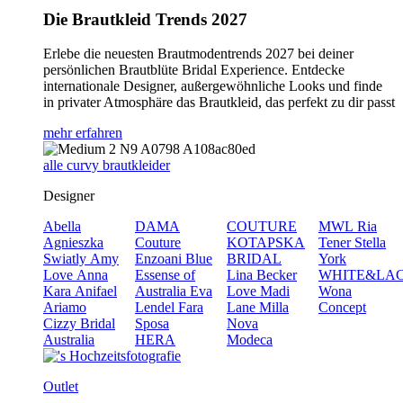
Die Brautkleid Trends 2027
Erlebe die neuesten Brautmodentrends 2027 bei deiner
persönlichen Brautblüte Bridal Experience. Entdecke
internationale Designer, außergewöhnliche Looks und finde
in privater Atmosphäre das Brautkleid, das perfekt zu dir passt
mehr erfahren
alle curvy brautkleider
Designer
Abella
DAMA
COUTURE
MWL
Ria
Agnieszka
Couture
KOTAPSKA
Tener
Stella
Swiatly
Amy
Enzoani Blue
BRIDAL
York
Love
Anna
Essense of
Lina Becker
WHITE&LA
Kara
Anifael
Australia
Eva
Love
Madi
Wona
Ariamo
Lendel
Fara
Lane
Milla
Concept
Cizzy Bridal
Sposa
Nova
Australia
HERA
Modeca
Outlet