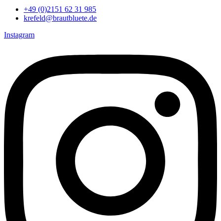
+49 (0)2151 62 31 985
krefeld@brautbluete.de
Instagram