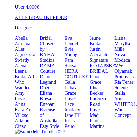
Über 4.000€
ALLE BRAUTKLEIDER
Designer
Abella
Bridal
Eva
Jeune
Liana
Adriana
Chosen
Lendel
Bridal
Marylise
Alier
by
Evie
Justin
Milla
Agnieszka
KYHA
Young
Alexander
Nova
Swiatly
Studios
Fara
Signature
Modeca
Alena
DAMA
Sposa
KOTAPSKA
MWL
Leena
Couture
HERA
BRIDAL
Olyamak
Bridal
All
Diane
COUTURE
Lana
Pronovias
Who
Legrand
Galia
Grace
Ria Tener
Wander
Duett
Lahav
Lina
Serene
Amy
Eliana
Grace
Becker
Stella
Love
Kresa
Loves
Lorenzo
York
Anna
Enzoani
Lace
Rossi
WHITE&
Kara
Ari
Essense
Imolacy
Love
Wona
Villoso
of
Jane Hill
Madi
Concept
Ariamo
Australia
Jesus
Lane
Cizzy
Esty Style
Peiro
Martina