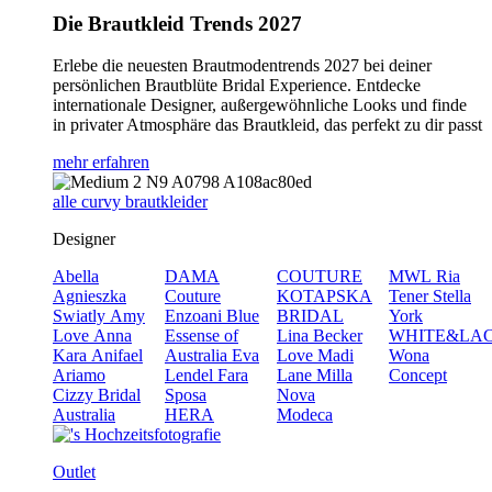
Die Brautkleid Trends 2027
Erlebe die neuesten Brautmodentrends 2027 bei deiner
persönlichen Brautblüte Bridal Experience. Entdecke
internationale Designer, außergewöhnliche Looks und finde
in privater Atmosphäre das Brautkleid, das perfekt zu dir passt
mehr erfahren
alle curvy brautkleider
Designer
Abella
DAMA
COUTURE
MWL
Ria
Agnieszka
Couture
KOTAPSKA
Tener
Stella
Swiatly
Amy
Enzoani Blue
BRIDAL
York
Love
Anna
Essense of
Lina Becker
WHITE&LA
Kara
Anifael
Australia
Eva
Love
Madi
Wona
Ariamo
Lendel
Fara
Lane
Milla
Concept
Cizzy Bridal
Sposa
Nova
Australia
HERA
Modeca
Outlet