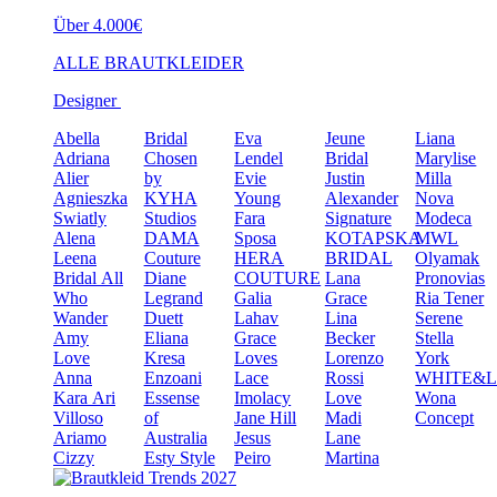
Über 4.000€
ALLE BRAUTKLEIDER
Designer
Abella
Bridal
Eva
Jeune
Liana
Adriana
Chosen
Lendel
Bridal
Marylise
Alier
by
Evie
Justin
Milla
Agnieszka
KYHA
Young
Alexander
Nova
Swiatly
Studios
Fara
Signature
Modeca
Alena
DAMA
Sposa
KOTAPSKA
MWL
Leena
Couture
HERA
BRIDAL
Olyamak
Bridal
All
Diane
COUTURE
Lana
Pronovias
Who
Legrand
Galia
Grace
Ria Tener
Wander
Duett
Lahav
Lina
Serene
Amy
Eliana
Grace
Becker
Stella
Love
Kresa
Loves
Lorenzo
York
Anna
Enzoani
Lace
Rossi
WHITE&
Kara
Ari
Essense
Imolacy
Love
Wona
Villoso
of
Jane Hill
Madi
Concept
Ariamo
Australia
Jesus
Lane
Cizzy
Esty Style
Peiro
Martina