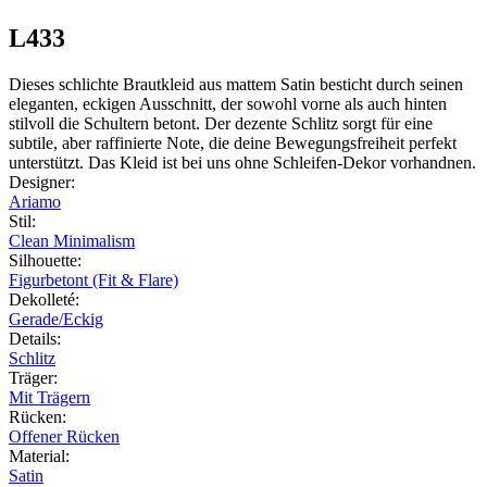
L433
Dieses schlichte Brautkleid aus mattem Satin besticht durch seinen
eleganten, eckigen Ausschnitt, der sowohl vorne als auch hinten
stilvoll die Schultern betont. Der dezente Schlitz sorgt für eine
subtile, aber raffinierte Note, die deine Bewegungsfreiheit perfekt
unterstützt. Das Kleid ist bei uns ohne Schleifen-Dekor vorhandnen.
Designer
:
Ariamo
Stil
:
Clean Minimalism
Silhouette
:
Figurbetont (Fit & Flare)
Dekolleté
:
Gerade/Eckig
Details
:
Schlitz
Träger
:
Mit Trägern
Rücken
:
Offener Rücken
Material
:
Satin