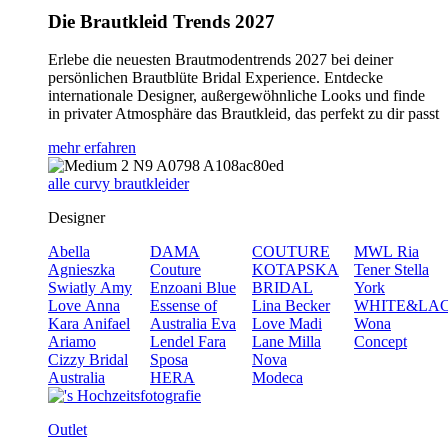
Die Brautkleid Trends 2027
Erlebe die neuesten Brautmodentrends 2027 bei deiner
persönlichen Brautblüte Bridal Experience. Entdecke
internationale Designer, außergewöhnliche Looks und finde
in privater Atmosphäre das Brautkleid, das perfekt zu dir passt
mehr erfahren
alle curvy brautkleider
Designer
Abella
DAMA
COUTURE
MWL
Ria
Agnieszka
Couture
KOTAPSKA
Tener
Stella
Swiatly
Amy
Enzoani Blue
BRIDAL
York
Love
Anna
Essense of
Lina Becker
WHITE&LA
Kara
Anifael
Australia
Eva
Love
Madi
Wona
Ariamo
Lendel
Fara
Lane
Milla
Concept
Cizzy Bridal
Sposa
Nova
Australia
HERA
Modeca
Outlet