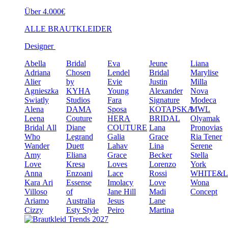
Über 4.000€
ALLE BRAUTKLEIDER
Designer
Abella
Bridal
Eva
Jeune
Liana
Adriana
Chosen
Lendel
Bridal
Marylise
Alier
by
Evie
Justin
Milla
Agnieszka
KYHA
Young
Alexander
Nova
Swiatly
Studios
Fara
Signature
Modeca
Alena
DAMA
Sposa
KOTAPSKA
MWL
Leena
Couture
HERA
BRIDAL
Olyamak
Bridal
All
Diane
COUTURE
Lana
Pronovias
Who
Legrand
Galia
Grace
Ria Tener
Wander
Duett
Lahav
Lina
Serene
Amy
Eliana
Grace
Becker
Stella
Love
Kresa
Loves
Lorenzo
York
Anna
Enzoani
Lace
Rossi
WHITE&
Kara
Ari
Essense
Imolacy
Love
Wona
Villoso
of
Jane Hill
Madi
Concept
Ariamo
Australia
Jesus
Lane
Cizzy
Esty Style
Peiro
Martina