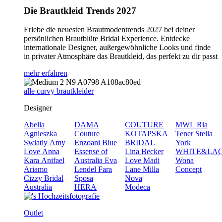
Die Brautkleid Trends 2027
Erlebe die neuesten Brautmodentrends 2027 bei deiner
persönlichen Brautblüte Bridal Experience. Entdecke
internationale Designer, außergewöhnliche Looks und finde
in privater Atmosphäre das Brautkleid, das perfekt zu dir passt
mehr erfahren
alle curvy brautkleider
Designer
Abella
DAMA
COUTURE
MWL
Ria
Agnieszka
Couture
KOTAPSKA
Tener
Stella
Swiatly
Amy
Enzoani Blue
BRIDAL
York
Love
Anna
Essense of
Lina Becker
WHITE&LA
Kara
Anifael
Australia
Eva
Love
Madi
Wona
Ariamo
Lendel
Fara
Lane
Milla
Concept
Cizzy Bridal
Sposa
Nova
Australia
HERA
Modeca
Outlet