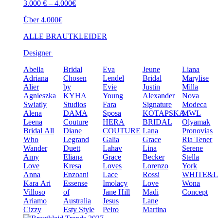
3.000 € – 4.000€
Über 4.000€
ALLE BRAUTKLEIDER
Designer
Abella
Bridal
Eva
Jeune
Liana
Adriana
Chosen
Lendel
Bridal
Marylise
Alier
by
Evie
Justin
Milla
Agnieszka
KYHA
Young
Alexander
Nova
Swiatly
Studios
Fara
Signature
Modeca
Alena
DAMA
Sposa
KOTAPSKA
MWL
Leena
Couture
HERA
BRIDAL
Olyamak
Bridal
All
Diane
COUTURE
Lana
Pronovias
Who
Legrand
Galia
Grace
Ria Tener
Wander
Duett
Lahav
Lina
Serene
Amy
Eliana
Grace
Becker
Stella
Love
Kresa
Loves
Lorenzo
York
Anna
Enzoani
Lace
Rossi
WHITE&
Kara
Ari
Essense
Imolacy
Love
Wona
Villoso
of
Jane Hill
Madi
Concept
Ariamo
Australia
Jesus
Lane
Cizzy
Esty Style
Peiro
Martina