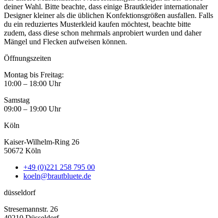
deiner Wahl. Bitte beachte, dass einige Brautkleider internationaler
Designer kleiner als die üblichen Konfektionsgrößen ausfallen. Falls
du ein reduziertes Musterkleid kaufen möchtest, beachte bitte
zudem, dass diese schon mehrmals anprobiert wurden und daher
Mängel und Flecken aufweisen können.
Öffnungszeiten
Montag bis Freitag:
10:00 – 18:00 Uhr
Samstag
09:00 – 19:00 Uhr
Köln
Kaiser-Wilhelm-Ring 26
50672 Köln
+49 (0)221 258 795 00
koeln@brautbluete.de
düsseldorf
Stresemannstr. 26
40210 Düsseldorf