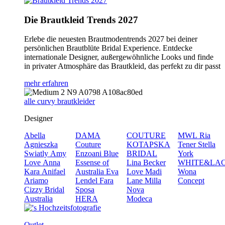
Die Brautkleid Trends 2027
Erlebe die neuesten Brautmodentrends 2027 bei deiner
persönlichen Brautblüte Bridal Experience. Entdecke
internationale Designer, außergewöhnliche Looks und finde
in privater Atmosphäre das Brautkleid, das perfekt zu dir passt
mehr erfahren
alle curvy brautkleider
Designer
Abella
DAMA
COUTURE
MWL
Ria
Agnieszka
Couture
KOTAPSKA
Tener
Stella
Swiatly
Amy
Enzoani Blue
BRIDAL
York
Love
Anna
Essense of
Lina Becker
WHITE&LA
Kara
Anifael
Australia
Eva
Love
Madi
Wona
Ariamo
Lendel
Fara
Lane
Milla
Concept
Cizzy Bridal
Sposa
Nova
Australia
HERA
Modeca
Outlet