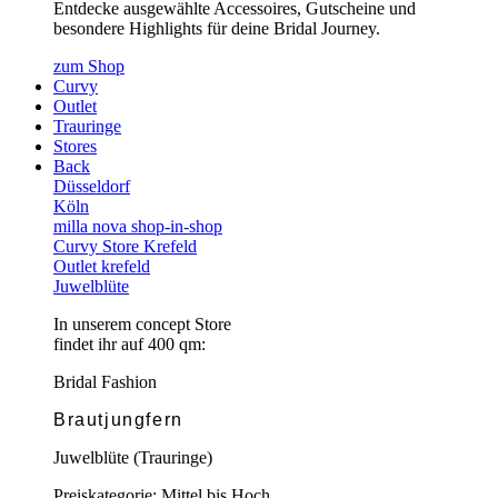
Entdecke ausgewählte Accessoires, Gutscheine und
besondere Highlights für deine Bridal Journey.
zum Shop
Curvy
Outlet
Trauringe
Stores
Back
Düsseldorf
Köln
milla nova shop-in-shop
Curvy Store Krefeld
Outlet krefeld
Juwelblüte
In unserem concept Store
findet ihr auf 400 qm:
Bridal Fashion
Brautjungfern
Juwelblüte (Trauringe)
Preiskategorie: Mittel bis Hoch