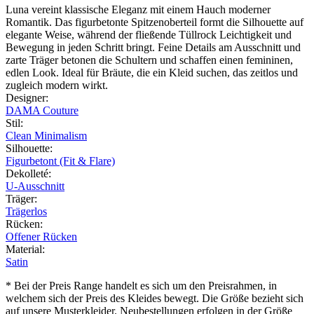
Luna vereint klassische Eleganz mit einem Hauch moderner
Romantik. Das figurbetonte Spitzenoberteil formt die Silhouette auf
elegante Weise, während der fließende Tüllrock Leichtigkeit und
Bewegung in jeden Schritt bringt. Feine Details am Ausschnitt und
zarte Träger betonen die Schultern und schaffen einen femininen,
edlen Look. Ideal für Bräute, die ein Kleid suchen, das zeitlos und
zugleich modern wirkt.
Designer
:
DAMA Couture
Stil
:
Clean Minimalism
Silhouette
:
Figurbetont (Fit & Flare)
Dekolleté
:
U-Ausschnitt
Träger
:
Trägerlos
Rücken
:
Offener Rücken
Material
:
Satin
* Bei der Preis Range handelt es sich um den Preisrahmen, in
welchem sich der Preis des Kleides bewegt. Die Größe bezieht sich
auf unsere Musterkleider. Neubestellungen erfolgen in der Größe