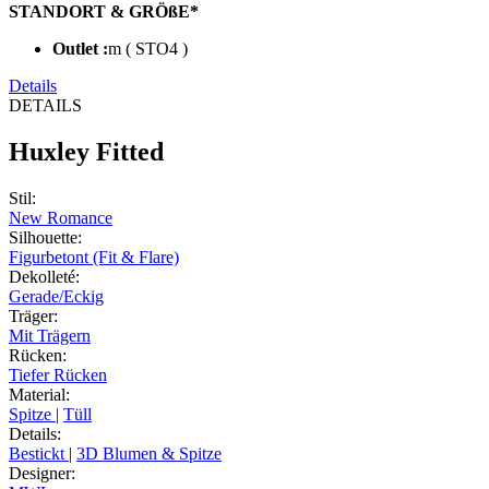
STANDORT & GRÖßE*
Outlet :
m ( STO4 )
Details
DETAILS
Huxley Fitted
Stil
:
New Romance
Silhouette
:
Figurbetont (Fit & Flare)
Dekolleté
:
Gerade/Eckig
Träger
:
Mit Trägern
Rücken
:
Tiefer Rücken
Material
:
Spitze
|
Tüll
Details
:
Bestickt
|
3D Blumen & Spitze
Designer
: