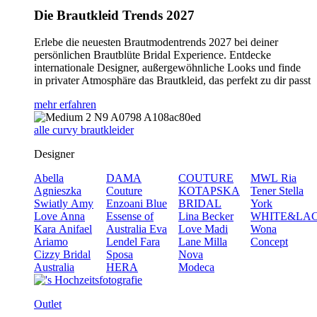
Die Brautkleid Trends 2027
Erlebe die neuesten Brautmodentrends 2027 bei deiner
persönlichen Brautblüte Bridal Experience. Entdecke
internationale Designer, außergewöhnliche Looks und finde
in privater Atmosphäre das Brautkleid, das perfekt zu dir passt
mehr erfahren
alle curvy brautkleider
Designer
Abella
DAMA
COUTURE
MWL
Ria
Agnieszka
Couture
KOTAPSKA
Tener
Stella
Swiatly
Amy
Enzoani Blue
BRIDAL
York
Love
Anna
Essense of
Lina Becker
WHITE&LA
Kara
Anifael
Australia
Eva
Love
Madi
Wona
Ariamo
Lendel
Fara
Lane
Milla
Concept
Cizzy Bridal
Sposa
Nova
Australia
HERA
Modeca
Outlet