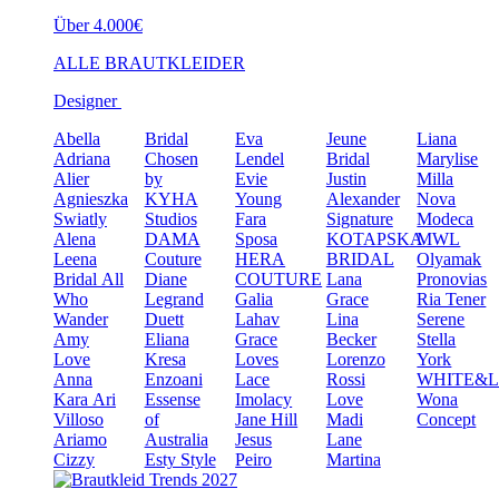
Über 4.000€
ALLE BRAUTKLEIDER
Designer
Abella
Bridal
Eva
Jeune
Liana
Adriana
Chosen
Lendel
Bridal
Marylise
Alier
by
Evie
Justin
Milla
Agnieszka
KYHA
Young
Alexander
Nova
Swiatly
Studios
Fara
Signature
Modeca
Alena
DAMA
Sposa
KOTAPSKA
MWL
Leena
Couture
HERA
BRIDAL
Olyamak
Bridal
All
Diane
COUTURE
Lana
Pronovias
Who
Legrand
Galia
Grace
Ria Tener
Wander
Duett
Lahav
Lina
Serene
Amy
Eliana
Grace
Becker
Stella
Love
Kresa
Loves
Lorenzo
York
Anna
Enzoani
Lace
Rossi
WHITE&
Kara
Ari
Essense
Imolacy
Love
Wona
Villoso
of
Jane Hill
Madi
Concept
Ariamo
Australia
Jesus
Lane
Cizzy
Esty Style
Peiro
Martina