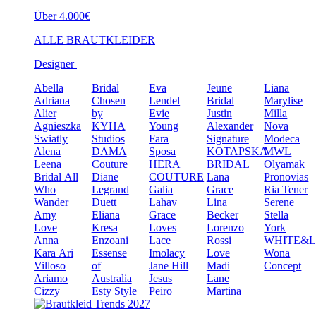
Über 4.000€
ALLE BRAUTKLEIDER
Designer
Abella
Bridal
Eva
Jeune
Liana
Adriana
Chosen
Lendel
Bridal
Marylise
Alier
by
Evie
Justin
Milla
Agnieszka
KYHA
Young
Alexander
Nova
Swiatly
Studios
Fara
Signature
Modeca
Alena
DAMA
Sposa
KOTAPSKA
MWL
Leena
Couture
HERA
BRIDAL
Olyamak
Bridal
All
Diane
COUTURE
Lana
Pronovias
Who
Legrand
Galia
Grace
Ria Tener
Wander
Duett
Lahav
Lina
Serene
Amy
Eliana
Grace
Becker
Stella
Love
Kresa
Loves
Lorenzo
York
Anna
Enzoani
Lace
Rossi
WHITE&
Kara
Ari
Essense
Imolacy
Love
Wona
Villoso
of
Jane Hill
Madi
Concept
Ariamo
Australia
Jesus
Lane
Cizzy
Esty Style
Peiro
Martina