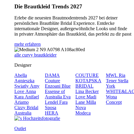
Die Brautkleid Trends 2027
Erlebe die neuesten Brautmodentrends 2027 bei deiner
persönlichen Brautblüte Bridal Experience. Entdecke
internationale Designer, außergewöhnliche Looks und finde
in privater Atmosphäre das Brautkleid, das perfekt zu dir passt
mehr erfahren
alle curvy brautkleider
Designer
Abella
DAMA
COUTURE
MWL
Ria
Agnieszka
Couture
KOTAPSKA
Tener
Stella
Swiatly
Amy
Enzoani Blue
BRIDAL
York
Love
Anna
Essense of
Lina Becker
WHITE&LA
Kara
Anifael
Australia
Eva
Love
Madi
Wona
Ariamo
Lendel
Fara
Lane
Milla
Concept
Cizzy Bridal
Sposa
Nova
Australia
HERA
Modeca
Outlet