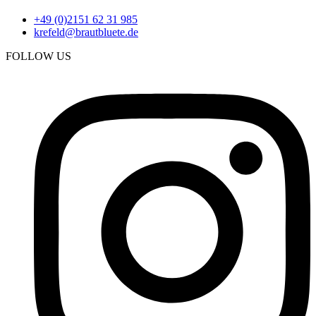
+49 (0)2151 62 31 985
krefeld@brautbluete.de
FOLLOW US