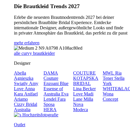
Die Brautkleid Trends 2027
Erlebe die neuesten Brautmodentrends 2027 bei deiner
persönlichen Brautblüte Bridal Experience. Entdecke
internationale Designer, außergewöhnliche Looks und finde
in privater Atmosphäre das Brautkleid, das perfekt zu dir passt
mehr erfahren
alle curvy brautkleider
Designer
Abella
DAMA
COUTURE
MWL
Ria
Agnieszka
Couture
KOTAPSKA
Tener
Stella
Swiatly
Amy
Enzoani Blue
BRIDAL
York
Love
Anna
Essense of
Lina Becker
WHITE&LA
Kara
Anifael
Australia
Eva
Love
Madi
Wona
Ariamo
Lendel
Fara
Lane
Milla
Concept
Cizzy Bridal
Sposa
Nova
Australia
HERA
Modeca
Outlet