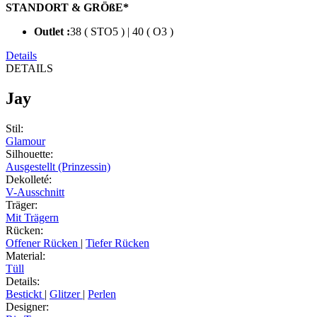
STANDORT & GRÖßE*
Outlet :
38 ( STO5 ) | 40 ( O3 )
Details
DETAILS
Jay
Stil
:
Glamour
Silhouette
:
Ausgestellt (Prinzessin)
Dekolleté
:
V-Ausschnitt
Träger
:
Mit Trägern
Rücken
:
Offener Rücken
|
Tiefer Rücken
Material
:
Tüll
Details
:
Bestickt
|
Glitzer
|
Perlen
Designer
: