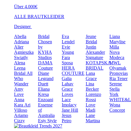
Über 4.000€
ALLE BRAUTKLEIDER
Designer
Abella
Bridal
Eva
Jeune
Liana
Adriana
Chosen
Lendel
Bridal
Marylise
Alier
by
Evie
Justin
Milla
Agnieszka
KYHA
Young
Alexander
Nova
Swiatly
Studios
Fara
Signature
Modeca
Alena
DAMA
Sposa
KOTAPSKA
MWL
Leena
Couture
HERA
BRIDAL
Olyamak
Bridal
All
Diane
COUTURE
Lana
Pronovias
Who
Legrand
Galia
Grace
Ria Tener
Wander
Duett
Lahav
Lina
Serene
Amy
Eliana
Grace
Becker
Stella
Love
Kresa
Loves
Lorenzo
York
Anna
Enzoani
Lace
Rossi
WHITE&
Kara
Ari
Essense
Imolacy
Love
Wona
Villoso
of
Jane Hill
Madi
Concept
Ariamo
Australia
Jesus
Lane
Cizzy
Esty Style
Peiro
Martina