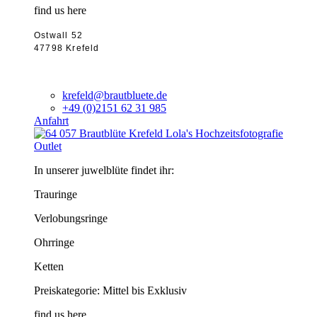
find us here
Ostwall 52
47798 Krefeld
krefeld@brautbluete.de
+49 (0)2151 62 31 985
Anfahrt
Outlet
In unserer juwelblüte findet ihr:
Trauringe
Verlobungsringe
Ohrringe
Ketten
Preiskategorie: Mittel bis Exklusiv
find us here