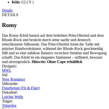
Köln :
12 ( Y )
Details
DETAILS
Romy
Das Romy-Kleid basiert auf dem beliebten Prim-Oberteil und dem
Rhode-Rock und besticht durch seine sanfte und dennoch
entschlossene Silhouette. Das Prim-Oberteil formt die Taille mit
präziser Handwerkskunst, während der Rhode-Rock geschmeidig
fällt und so eine nahtlose Balance zwischen Struktur und Bewegung
schafft. Das Kleid ist ein elegantes Statement – raffiniert, bewusst
und unvergesslich.
Hinweis: Ohne Cape erhältlich
Designer
:
MWL
Stil
:
New Romance
Silhouette
:
Figurbetont (Fit & Flare)
Dekolleté
:
Leichte Welle
Träger
:
Trägerlos