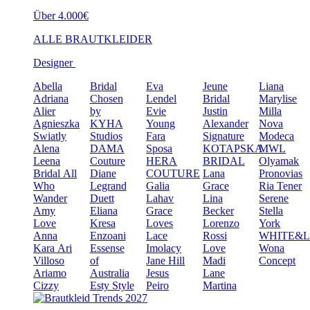
Über 4.000€
ALLE BRAUTKLEIDER
Designer
Abella
Bridal
Eva
Jeune
Liana
Adriana
Chosen
Lendel
Bridal
Marylise
Alier
by
Evie
Justin
Milla
Agnieszka
KYHA
Young
Alexander
Nova
Swiatly
Studios
Fara
Signature
Modeca
Alena
DAMA
Sposa
KOTAPSKA
MWL
Leena
Couture
HERA
BRIDAL
Olyamak
Bridal
All
Diane
COUTURE
Lana
Pronovias
Who
Legrand
Galia
Grace
Ria Tener
Wander
Duett
Lahav
Lina
Serene
Amy
Eliana
Grace
Becker
Stella
Love
Kresa
Loves
Lorenzo
York
Anna
Enzoani
Lace
Rossi
WHITE&
Kara
Ari
Essense
Imolacy
Love
Wona
Villoso
of
Jane Hill
Madi
Concept
Ariamo
Australia
Jesus
Lane
Cizzy
Esty Style
Peiro
Martina