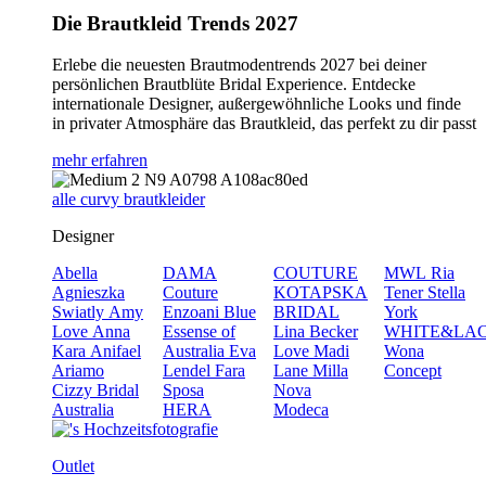
Die Brautkleid Trends 2027
Erlebe die neuesten Brautmodentrends 2027 bei deiner
persönlichen Brautblüte Bridal Experience. Entdecke
internationale Designer, außergewöhnliche Looks und finde
in privater Atmosphäre das Brautkleid, das perfekt zu dir passt
mehr erfahren
alle curvy brautkleider
Designer
Abella
DAMA
COUTURE
MWL
Ria
Agnieszka
Couture
KOTAPSKA
Tener
Stella
Swiatly
Amy
Enzoani Blue
BRIDAL
York
Love
Anna
Essense of
Lina Becker
WHITE&LA
Kara
Anifael
Australia
Eva
Love
Madi
Wona
Ariamo
Lendel
Fara
Lane
Milla
Concept
Cizzy Bridal
Sposa
Nova
Australia
HERA
Modeca
Outlet